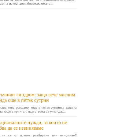
ом на изчезналия близнак, когато...
ъчният синдром: защо вече мислим
нда още в петък сутрин
нава това усещане: още в петък сутринта душата
на кафе с приятел, подготвена за уикенда,...
ционалните нужди, за които не
бва да се извиняваме
 ли се от повече разбиране или внимание?