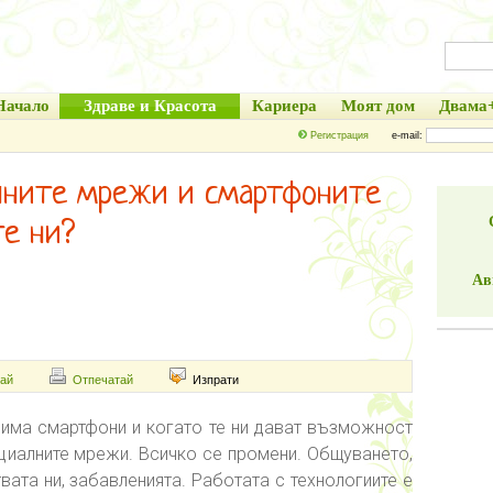
Начало
Здраве и Красота
Кариера
Моят дом
Двама
Регистрация
e-mail:
лните мрежи и смартфоните
те ни?
Ав
ай
Отпечатай
Изпрати
 има смартфони и когато те ни дават възможност
циалните мрежи. Всичко се промени. Общуването,
вата ни, забавленията. Работата с технологиите е