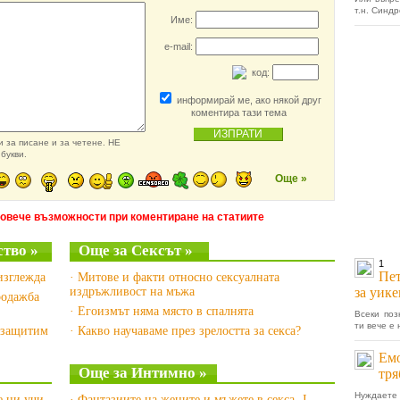
т.н. Синдр
Име:
e-mail:
код:
информирай ме, ако някой друг
коментира тази тема
 за писане и за четене. НЕ
букви.
Още »
повече възможности при коментиране на статиите
тво »
Още за Сексът »
1
Пет
 изглежда
· Митове и факти относно сексуалната
издръжливост на мъжа
за уике
родажба
· Егоизмът няма място в спалнята
Всеки поз
ти вече е 
е защитим
· Какво научаваме през зрелостта за секса?
Емо
Още за Интимно »
тря
Нуждаете
е ни учи
· Фантазиите на жените и мъжете в секса -I