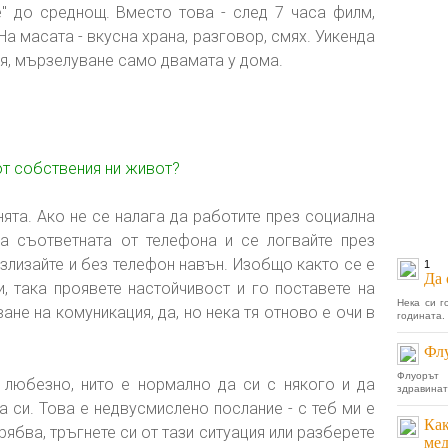
е" до среднощ. Вместо това - след 7 часа филм,
 На масата - вкусна храна, разговор, смях. Уикенда
ия, мързелуване само двамата у дома.
от собствения ни живот?
та. Ако не се налага да работите през социална
а съответната от телефона и се логвайте през
злизайте и без телефон навън. Изобщо както се е
1
Да 
, така проявете настойчивост и го поставете на
Нека си г
ане на комуникация, да, но нека тя отново е очи в
годината. 
Флу
Флуорът
 любезно, нито е нормално да си с някого и да
здравинат
 си. Това е недвусмислено послание - с теб ми е
Как
трябва, тръгнете си от тази ситуация или разберете
ме