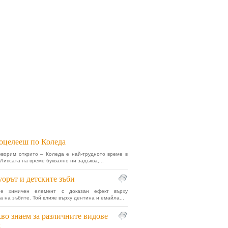
оцелееш по Коледа
оворим открито – Коледа е най-трудното време в
Липсата на време буквално ни задъхва,...
орът и детските зъби
 е химичен елемент с доказан ефект върху
а на зъбите. Той влияе върху дентина и емайла...
во знаем за различните видове
д