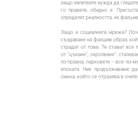
защо изпитвате нужда да гледате
го правете, обидно е. Присъст
определят реалността, не фалшив
Защо е социалната мрежа? Поче
създаване на фалшив образ, кой
страдат от това. Те стават все 
от "цъкане", скролване", сталква
по-празна, парковете - все по-
епохата. Ние продължаваме да 
смеха, който се отразява в очите