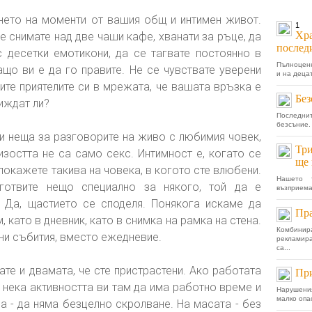
нето на моменти от вашия общ и интимен живот.
1
Хра
 снимате над две чаши кафе, хванати за ръце, да
послед
 десетки емотикони, да се тагвате постоянно в
Пълноценн
ащо ви е да го правите. Не се чувствате уверени
и на децат
ите приятелите си в мрежата, че вашата връзка е
Без
иждат ли?
Последнит
безсъние.
и неща за разговорите на живо с любимия човек,
Три
лизостта не са само секс. Интимност е, когато се
ще 
 покажете такива на човека, в когото сте влюбени.
Нашето 
готвите нещо специално за някого, той да е
възприема
. Да, щастието се споделя. Понякога искаме да
Пра
 като в дневник, като в снимка на рамка на стена.
Комбини
нни събития, вместо ежедневие.
рекламир
са...
ате и двамата, че сте пристрастени. Ако работата
При
 нека активността ви там да има работно време и
Нарушения
малко опа
са - да няма безцелно скролване. На масата - без