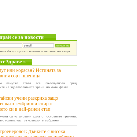
ирай се за новости
няма да пропускаш новите и интересни неща
от Здраве »
ут или корасан? Истината за
вния сорт пшеница
дък камутът става все по-популярен сред
ите на здравословните храни, но какви факти...
айски учени разкриха защо
ешките ембриони спират
ето си в най-ранен етап
учени са установили една от основните причини,
ито голяма част от човешките ембриони...
троенеролог: Дънките с висока
ия може да ви доведат до проблеми