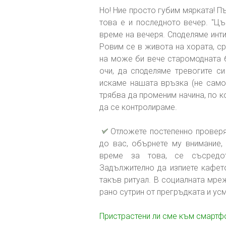
Но! Ние просто губим мярката! П
това е и последното вечер. "Цъ
време на вечеря. Споделяме инт
Ровим се в живота на хората, ср
на може би вече старомодната б
очи, да споделяме тревогите си
искаме нашата връзка (не само 
трябва да променим начина, по к
да се контролираме.
Отложете постепенно проверя
до вас, обърнете му внимание, 
време за това, се съсредот
Задължително да изпиете кафет
такъв ритуал. В социалната мре
рано сутрин от прегръдката и ус
Пристрастени ли сме към смартф