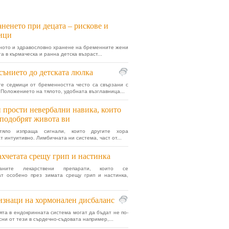
ненето при децата – рискове и
ици
ото и здравословно хранене на бременните жени
а в кърмаческа и ранна детска възраст...
сънието до детската люлка
е седмици от бременността често са свързани с
 Положението на тялото, удобната възглавница...
 прости невербални навика, които
подобрят живота ви
тяло изпраща сигнали, които другите хора
т интуитивно. Лимбичната ни система, част от...
хчетата срещу грип и настинка
раните лекарствени препарати, които се
ат особено през зимата срещу грип и настинка,
знаци на хормонален дисбаланс
та в ендокринната система могат да бъдат не по-
сни от тези в сърдечно-съдовата например,...