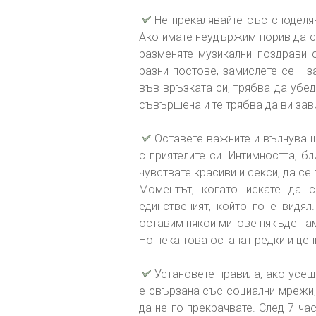
Не прекалявайте със споделя
Ако имате неудържим порив да се
разменяте музикални поздрави с
разни постове, замислете се - з
във връзката си, трябва да убед
съвършена и те трябва да ви зав
Оставете важните и вълнуващ
с приятелите си. Интимността, б
чувствате красиви и секси, да се
Моментът, когато искате да с
единственият, който го е видял
оставим някои мигове някъде там,
Но нека това останат редки и це
Установете правила, ако усещ
е свързана със социални мрежи,
да не го прекрачвате. След 7 ча