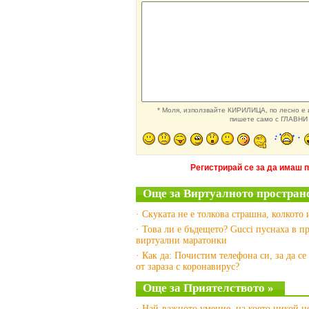
* Моля, използвайте КИРИЛИЦА, по лесно е и
пишете само с ГЛАВНИ 
Регистрирай се за да имаш 
Още за Виртуалното пространс
· Скуката не е толкова страшна, колкото
· Това ли е бъдещето? Gucci пуснаха в п
виртуални маратонки
· Как да: Почистим телефона си, за да с
от зараза с коронавирус?
Още за Приятелството »
· Най-важното умение, на което никой н