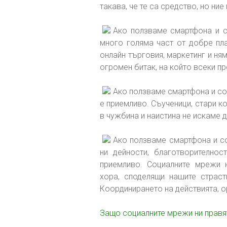
такава, че те са средство, но ни
Ако ползваме смартфона и с
много голяма част от добре пла
онлайн търговия, маркетинг и ня
огромен битак, на който всеки п
Ако ползваме смартфона и со
е приемливо. Съученици, стари ко
в чужбина и наистина не искаме 
Ако ползваме смартфона и со
ни дейности, благотворително
приемливо. Социалните мрежи 
хора, споделящи нашите страсти
Координирането на действията, о
Защо социалните мрежи ни правя