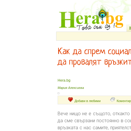
Как да спрем социа
да провалят връзки
Hera.bg
Мария Алексиева
Добави в любими
Коментир
Вече нищо не е същото, откакто
да сме свързани постоянно в со
връзката с нас самите, приятелст