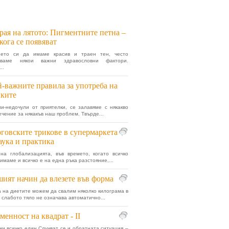
рая на лятото: Пигментните петна –
кога се появяват
ето си да имаме красив и траен тен, често
егваме някои важни здравословни фактори.
..
-важните правила за употреба на
ките
ли-недочули от приятелки, се залавяме с някакво
ечение за някакъв наш проблем. Твърде...
говските трикове в супермаркета
аука и практика
на глобализацията, във времето, когато всичко
имаме и всичко е на една ръка разстояние,...
ият начин да влезете във форма
 на диетите можем да свалим няколко килограма в
о слабото тяло не означава автоматично...
менност на квадрат - II
ки всичко един Случват се и обратната ситуация –