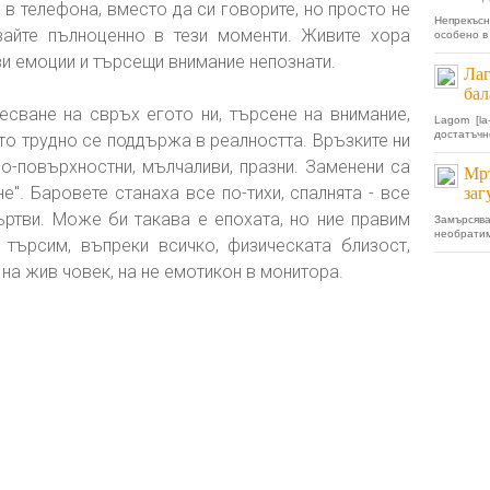
 в телефона, вместо да си говорите, но просто не
Непрекъс
вайте пълноценно в тези моменти. Живите хора
особено в 
и емоции и търсещи внимание непознати.
Лаг
бал
сване на свръх егото ни, търсене на внимание,
Lagom [la
достатъчн
то трудно се поддържа в реалността. Връзките ни
по-повърхностни, мълчаливи, празни. Заменени са
Мръ
не". Баровете станаха все по-тихи, спалнята - все
заг
мъртви. Може би такава е епохата, но ние правим
Замърсяв
необратим
търсим, въпреки всичко, физическата близост,
 на жив човек, на не емотикон в монитора.