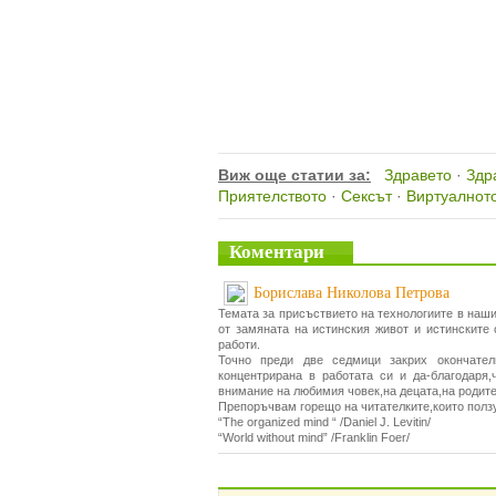
Виж още статии за:
Здравето
·
Здр
Приятелството
·
Сексът
·
Виртуалнот
Коментари
Борислава Николова Петрова
Темата за присъствието на технологиите в наши
от замяната на истинския живот и истинските
работи.
Точно преди две седмици закрих окончател
концентрирана в работата си и да-благодаря
внимание на любимия човек,на децата,на родите
Препоръчвам горещо на читателките,които ползув
“The organized mind “ /Daniel J. Levitin/
“World without mind” /Franklin Foer/