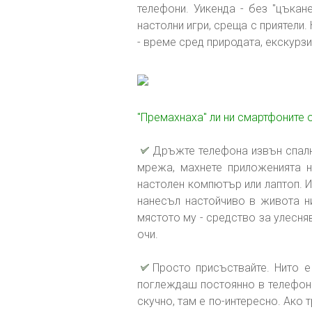
телефони. Уикенда - без "цъкан
настолни игри, среща с приятели.
- време сред природата, екскурз
"Премахнаха" ли ни смартфоните 
Дръжте телефона извън спалня
мрежа, махнете приложенията н
настолен компютър или лаптоп. И
нанесъл настойчиво в живота ни
мястото му - средство за улесняв
очи.
Просто присъствайте. Нито е
поглеждаш постоянно в телефона
скучно, там е по-интересно. Ако 