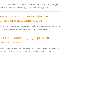
нато говорим за това колко е полезен медът,
тези студени зимни дни. За кой мед става...
ом - шведската философия за
ансиран и щастлив живот
-gom] е шведски термин, който означава „просто
о“ - да имаме точно нужното количество...
сният въздух води до риск от
уба на зрение
ането на въздуха вероятно увеличава риска от
а загуба на зрение според резултатите на...