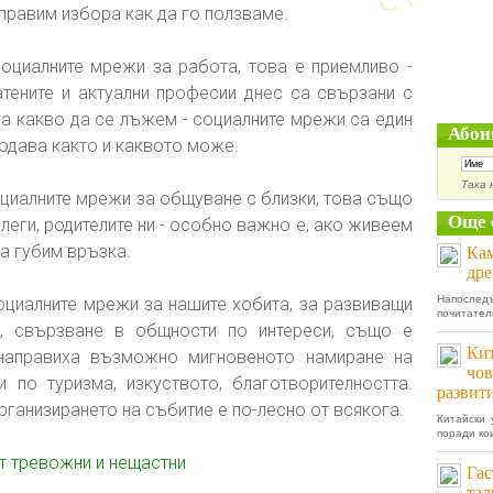
е правим избора как да го ползваме.
оциалните мрежи за работа, това е приемливо -
тените и актуални професии днес са свързани с
ма какво да се лъжем - социалните мрежи са един
Абон
родава както и каквото може.
Така 
циалните мрежи за общуване с близки, това също
Още 
леги, родителите ни - особно важно е, ако живеем
да губим връзка.
Кам
дре
Напосле
циалните мрежи за нашите хобита, за развиващи
почитател
ст, свързване в общности по интереси, също е
Кит
направиха възможно мигновеното намиране на
чов
 по туризма, изкуството, благотворителността.
развити
рганизирането на събитие е по-лесно от всякога.
Китайски 
поради ко
т тревожни и нещастни
Гас
тал