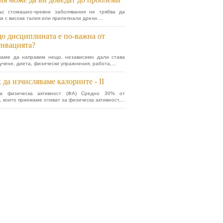
ъс стомашно-чревни заболявания не трябва да
и с висока талия или прилепнали дрехи....
о дисциплината е по-важна от
ивацията?
скаме да направим нещо, независимо дали става
учене, диета, физически упражнения, работа,...
 да изчисляваме калориите - II
а физическа активност (ФА) Средно 30% от
, които приемаме отиват за физическа активност,...