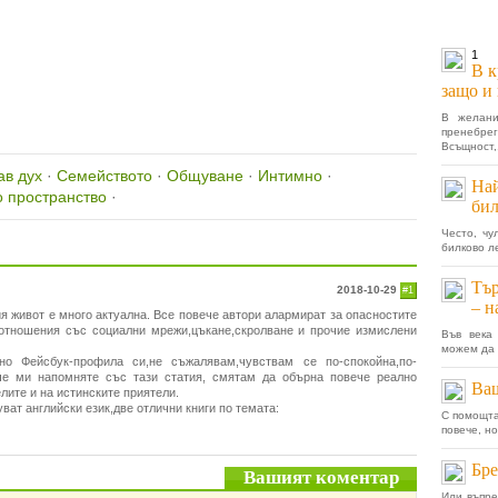
1
В к
защо и 
В желани
пренебр
Всъщност,.
ав дух
·
Семейството
·
Общуване
·
Интимно
·
Най
о пространство
·
бил
Често, чу
билково л
Тър
2018-10-29
#1
– н
я живот е много актуална. Все повече автори алармират за опасностите
 отношения със социални мрежи,цъкане,скролване и прочие измислени
Във века 
можем да 
но Фейсбук-профила си,не съжалявам,чувствам се по-спокойна,по-
,че ми напомняте със тази статия, смятам да обърна повече реално
Ваш
лите и на истинските приятели.
ат английски език,две отлични книги по темата:
С помощта
повече, н
Бре
Вашият коментар
Или въпре