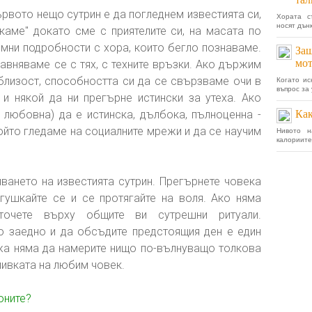
ървото нещо сутрин е да погледнем известията си,
Хората с
носят дънк
каме" докато сме с приятелите си, на масата по
имни подробности с хора, които бегло познаваме.
Защ
мот
авняваме се с тях, с техните връзки. Ако държим
лизост, способността си да се свързваме очи в
Когато и
въпрос за 
 и някой да ни прегърне истински за утеха. Ако
любовна) да е истинска, дълбока, пълноценна -
Как
ойто гледаме на социалните мрежи и да се научим
Нивото н
калориите
ването на известията сутрин. Прегърнете човека
гушкайте се и се протягайте на воля. Ако няма
очете върху общите ви сутрешни ритуали.
о заедно и да обсъдите предстоящия ден е един
жа няма да намерите нищо по-вълнуващо толкова
мивката на любим човек.
оните?