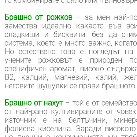
го комбинирате с бяло или пълнозърн
Брашно от рожков
– за мен най-пол
замества идеално какаото във вс
сладкиши и бисквити, без да сти
система, което е много важно, когат
Но естествено това е погледът на
учените рожковът е природен по
специфичен аромат, високо съдърж
В2, калций, магнезий, калий, же
неговите шушулки се прави брашното 
Брашно от нахут
– той е от семейств
от най-рано култивираните от човек
източник е на белтъчини, минер
фолиева киселина. Заради високот