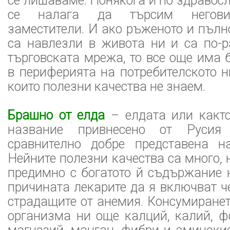
се лишаваме. Понякога и по здравос
се налага да търсим негови
заместители. И ако ръженото и пълн
са навлезли в живота ни и са по-р
търговската мрежа, то все още има
в периферията на потребителското н
които полезни качества не знаем.
Брашно от елда
– елдата или както
название привнесено от Русия 
сравнително добре представена н
Нейните полезни качества са много, 
предимно с богатото й съдържание 
причината лекарите да я включват ч
страдащите от анемия. Консумиранет
организма ни още калций, калий, ф