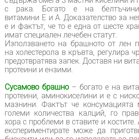
съдържа омега 3 мастни киселини и 
с рака. Богато е на белтъчини,
витамини Е и А. Доказателство за не
е и фактът, че то е една от шесте хра
имат специален лечебен статут.
Използването на брашното от лен 
на холестерола в кръвта, регулира ч
предотвратява запек. Доставя ни вит
протеини и ензими.
Сусамово брашно
– богато е на вит
протеини, аминокиселини и е с нис
мазнини. Фактът че консумацията 
големи количества калций, го пра
хора с проблеми в ставите и костите. 
експериментирате може да приготви