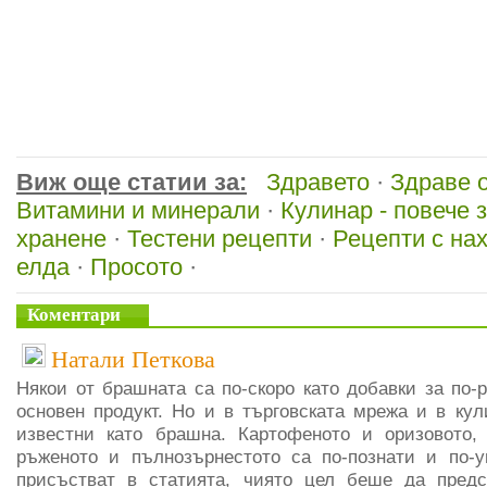
Виж още статии за:
Здравето
·
Здраве 
Витамини и минерали
·
Кулинар - повече з
хранене
·
Тестени рецепти
·
Рецепти с на
елда
·
Просото
·
Коментари
Натали Петкова
Някои от брашната са по-скоро като добавки за по-р
основен продукт. Но и в търговската мрежа и в кул
известни като брашна. Картофеното и оризовото, 
ръженото и пълнозърнестото са по-познати и по-у
присъстват в статията, чиято цел беше да предс