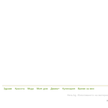
Здраве
Красота
Мода
Моят дом
Двама+
Кулинария
Време за мен
Hera.bg. Използването на матери