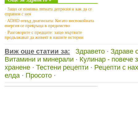
· Защо се появява лятната депресия и как да се
справим с нея
· ADHD отвъд диагнозата: Когато неспокойната
енергия се превръща в предимство
· Разговорите с предците: защо мъртвите
продължават да живеят в нашите истории
Виж още статии за:
Здравето
·
Здраве 
Витамини и минерали
·
Кулинар - повече з
хранене
·
Тестени рецепти
·
Рецепти с на
елда
·
Просото
·