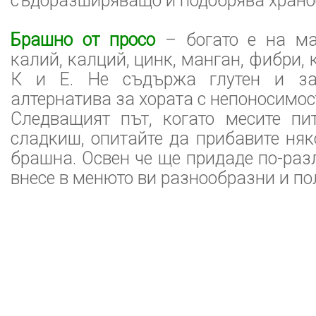
съдоразширяващо и подобрява храно
Брашно от просо
– богато е на ма
калий, калций, цинк, манган, фибри,
К и Е. Не съдържа глутен и за
алтернатива за хората с непоносимос
Следващият път, когато месите пи
сладкиш, опитайте да прибавите няк
брашна. Освен че ще придаде по-разл
внесе в менюто ви разнообразни и по