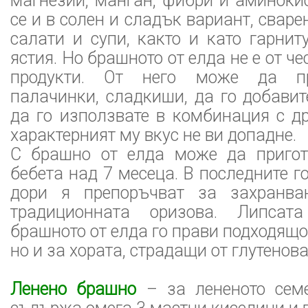
магнезий, манган, фибри и аминоки
се и в солен и сладък вариант, свар
салати и супи, както и като гарни
ястия. Но брашното от елда не е от ч
продукти. От него може да при
палачинки, сладкиши, да го добави
да го използвате в комбинация с д
характерният му вкус не ви допадне.
С брашно от елда може да пригот
бебета над 7 месеца. В последните г
дори я препоръчват за захранван
традиционната оризова. Липсат
брашното от елда го прави подходящо
но и за хората, страдащи от глутенов
Ленено брашно
– за лененото семе