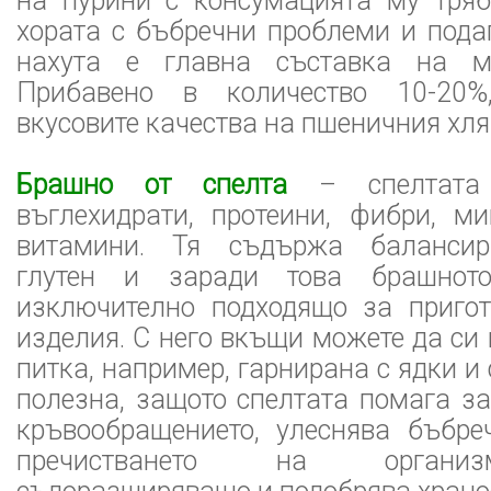
на пурини с консумацията му тря
хората с бъбречни проблеми и пода
нахута е главна съставка на м
Прибавено в количество 10-20%
вкусовите качества на пшеничния хля
Брашно от спелта
– спелтата
въглехидрати, протеини, фибри, м
витамини. Тя съдържа балансир
глутен и заради това брашнот
изключително подходящо за пригот
изделия. С него вкъщи можете да си 
питка, например, гарнирана с ядки и
полезна, защото спелтата помага з
кръвообращението, улеснява бъбре
пречистването на организ