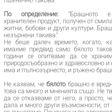
пшенично такова.
По определение:
“Брашното е 
хранителен продукт, получен от смил
житни, бобови и други култури. Браш
незърнени такива.”
Не беше далеч времето, когато, к
имахме предвид само бялото таков
години се опитваме да се храни
природосъобразно и здравословно и 
има и пълнозърнесто, и ръжено браш
Не казвам, че
бялото
брашно е вредн
това са много и мненията също. Не т
да се отказваме от него, а просто, 
дала и много други възможности, от 