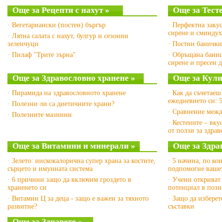
Още за Рецепти с нахут »
Още за Тест
· Вегетариански (постен) бъргър
· Перфектна заку
сирене и сминдух
· Лятна салата с нахут, булгур и сезонни
зеленчуци
· Постни банички
· Пилаф "Трите зърна"
· Обръщана баниц
сирене и пресен
Още за Здравословно хранене »
Още за Кулин
· Пирамида на здравословното хранене
· Как да съчетаеш
ежедневието си: 
· Полезни ли са диетичните храни?
· Сравнение межд
· Полезните мазнини
· Кестените – вк
от ползи за здрав
Още за Витамини и минерали »
Още за Здра
· Зелето: нискокалорична супер храна за костите,
· 5 начина, по ко
сърцето и имунната система
подпомогне вашет
· 6 причини защо да включим гроздето в
· Учени откриват
храненето си
потенциал в позн
· Витамин Ц за деца - защо е важен за тяхното
· Защо да изберет
развитие?
съставки
Още за Здравето »