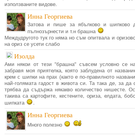
използваните видове.
Инна Георгиева
Затова и пише за ябълково и шипково 
пълнозърнести и т.н брашна
Междудругото тук го няма но съм опитвала и оризово,
на ориз се усети слабо
Изолда
Ами някои от тези "брашна" съвсем условно се на
забравя моя приятелка, която заблудена от названи
крем с шипки на прах (както е по-правилното названи
най-голямата гадост в живота си. Та така де, за да
трябва да съдържа някакво количество нишесте. Ос
такива са картофите, кестените, ориза, елдата, боб
шипката
.
Инна Георгиева
Много полезно