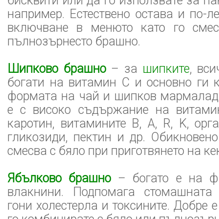
бисквити или да го използвате за па
например. Естествено остава и по-л
включване в менюто като го смес
пълнозърнесто брашно.
Шипково брашно
– за
шипките
, вси
богати на витамин С и основно ги 
формата на чай и шипков мармалад
е с високо съдържание на витами
каротин, витамините B, A, R, K, орг
гликозиди, пектин и др. Обикновен
смесва с бяло при приготвянето на ке
Ябълково брашно
– богато е на фи
влакнини. Подпомага стомашната 
гони холестерла и токсините. Добре 