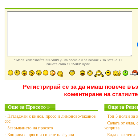
* Моля, използвайте КИРИЛИЦА, по лесно е и за писане и за четене. НЕ
пишете само с ГЛАВНИ букви.
Регистрирай се за да имаш повече въ
коментиране на статиите
Още за Просото »
Още за Рецеп
· Патладжан с киноа, просо и лимоново-таханов
· Топ 5 ползи за 
сос
· Салата от елда, 
· Завръщането на просото
коприва
· Коприва с просо и сирене на фурна
· Елда с кестени