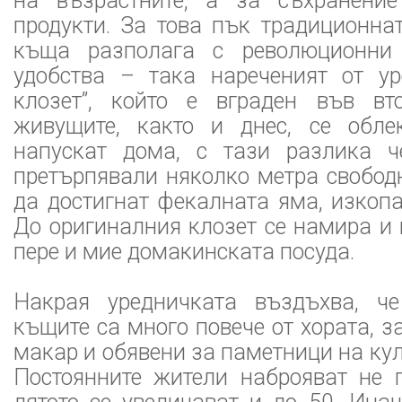
на възрастните, а за съхранение
продукти. За това пък традиционна
къща разполага с революционни
удобства – така нареченият от ур
клозет”, който е вграден във вт
живущите, както и днес, се обле
напускат дома, с тази разлика ч
претърпявали няколко метра свобод
да достигнат фекалната яма, изкопа
До оригиналния клозет се намира и 
пере и мие домакинската посуда.
Накрая уредничката въздъхва, че
къщите са много повече от хората, за
макар и обявени за паметници на кул
Постоянните жители наброяват не п