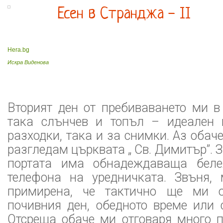
Есен в Странджа - II
Hera.bg
Искра Виденова
Вторият ден от пребиваването ми в
така слънчев и топъл – идеален 
разходки, така и за снимки. Аз обач
разгледам църквата „ Св. Димитър”. З
портата има обнадеждаваща бел
телефона на уредничката. Звъня,
примирена, че тактично ще ми о
почивния ден, обедното време или 
Отсреща обаче ми отговаря много п