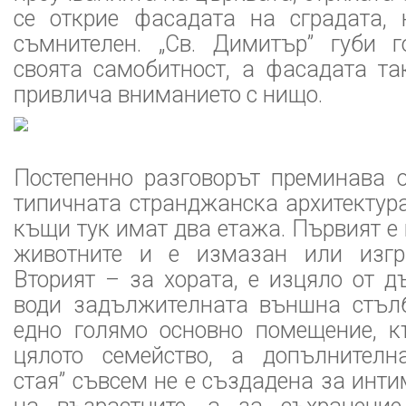
се открие фасадата на сградата, 
съмнителен. „Св. Димитър” губи 
своята самобитност, а фасадата та
привлича вниманието с нищо.
Постепенно разговорът преминава 
типичната странджанска архитектур
къщи тук имат два етажа. Първият е
животните и е измазан или изгр
Вторият – за хората, е изцяло от д
води задължителната външна стълб
едно голямо основно помещение, к
цялото семейство, а допълнителн
стая” съвсем не е създадена за инт