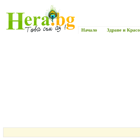
Начало
Здраве и Красо