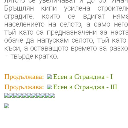
лятото се увеличават и до 50. Ина
Бръшлян кипи усилена строител
сградите, които се вдигат ням
населението на селото, а само него
тъй като са предназначени за наст
обаче да напускам селото, тъй като
къси, а оставащото времето за разх
– твърде кратко.
Продължава:
Есен в Странджа - I
Продължава:
Есен в Странджа - III