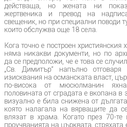
действаща, но жената ни пока
жертвеника и превод на надпис
свещеник, но при специални поводи т
които обслужва още 18 села.
Кога точно е построен християнския 
няма никакви документи, но по арх
да се предположи, че е това се случил
„Св. Димитър” напълно отговаря 
изисквания на османската власт, цър
по-висока от мюсюлманин яхна
половината от сградата е вкопана в 
визуално е била снижена от дългата,
която налагала на вярващите да се
влязат в храма. Когато през 70-те
проучванията на църквата, стряхата 