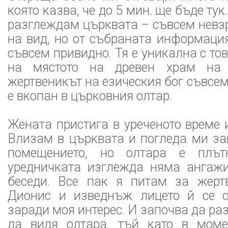
която казва, че до 5 мин. ще бъде тук
разглеждам църквата – съвсем невз
на вид, но от събраната информация
съвсем привидно. Тя е уникална с тов
на мястото на древен храм на 
жертвеникът на езическия бог съвсем
е вкопан в църковния олтар.
Жената пристига в уреченото време и
Влизам в църквата и погледа ми за
помещението, но олтара е плът
уредничката изглежда няма ангаж
беседи. Все пак я питам за жерт
Дионис и изведнъж лицето й се о
заради моя интерес. И започва да ра
да видя олтара, тъй като в моме