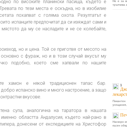
бодно по високите планински пасища, където е
Не е за в
тръпчива 
Тревата по тези места е оскъдна, но в изобилие
сетата похапват с голяма охота. Резултатът е
които испанците предпочитат да си изяждат сами и
е мястото да му се насладите и не се колебайте,
оизход, но и цена. Той се приготвя от месото на
 основно с фураж, но и в този случай вкусът му
ичко подобно, което сме хапвали по нашите
те хамон е някой традиционен тапас бар.
1
Дж
 добро испанско вино и много настроение, а защо
лекарс
 контрастни вкусове.
Пикантен
усещания,
ена супа, аналогична на таратора в нашата
Печ
 именно областта Андалусия, където най-рано в
Наскоро и
пипера, донесени от експедициите на Христофор
късен обя