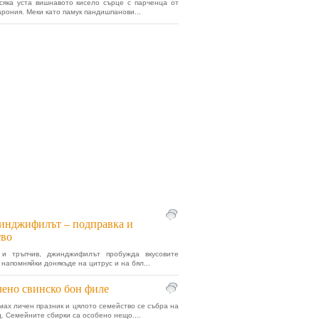
сяка уста вишнавото кисело сърце с парченца от
арония. Меки като памук пандишпанови...
инджифилът – подправка и
тво
 и тръпчив, джинджифилът пробужда вкусовите
 напомняйки донякъде на цитрус и на бял...
ено свинско бон филе
мах личен празник и цялото семейство се събра на
д. Семейните сбирки са особено нещо....