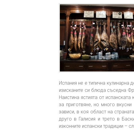
Испания не е типична кулинарна д
изисканите си блюда съседна Фра
Наистина ястията от испанската к
за приготвяне, но много вкусни
зависи, в коя област на странат
друго в Галисия и трето в Баск
изконните испански традиции – с