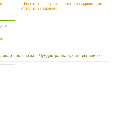
ес
· Кестените – вкусът на есента и съкровищница
от ползи за здравето
ладни
то
линар - повече за:
·
Чуждестранна кухня
·
испания
·