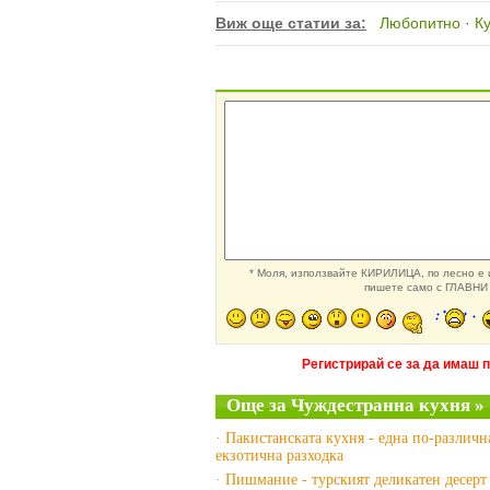
Виж още статии за:
Любопитно
·
Ку
* Моля, използвайте КИРИЛИЦА, по лесно е и
пишете само с ГЛАВНИ 
Регистрирай се за да имаш 
Още за Чуждестранна кухня »
· Пакистанската кухня - една по-различн
екзотична разходка
· Пишмание - турският деликатен десерт