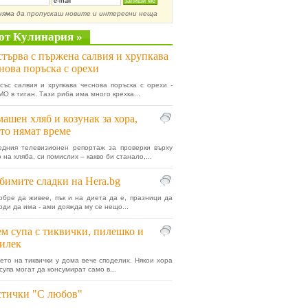
няма да пропускаш новите и интересни неща
от Кулинария »
търва с пържена салвия и хрупкава
нова поръска с орехи
със салвия и хрупкава чеснова поръска с орехи -
О в тиган. Тази риба има много крехка...
ашен хляб и козунак за хора,
то нямат време
едния телевизионен репортаж за проверки върху
 на хляба, си помислих – какво би станало,...
имите сладки на Hera.bg
обре да живее, пък и на диета да е, празници да
оди да има - ами дояжда му се нещо...
м супа с тиквички, пилешко и
илек
ето на тиквички у дома вече споделих. Някои хора
 супа могат да консумират само в...
тички "С любов"