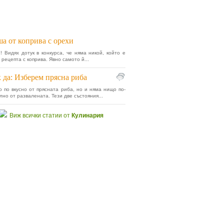
а от коприва с орехи
! Видях дотук в конкурса, че няма никой, който е
 рецепта с коприва. Явно самото й...
 да: Изберем прясна риба
 по вкусно от прясната риба, но и няма нищо по-
лно от развалената. Тези две състояния...
Виж всички статии от
Кулинария