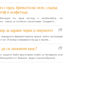
з с праз, брюкселско зеле, сладък
тоф и асафетида
мбинация на пръв поглед е необичайна, но
но - оказа се особено сполучлива. Сладките...
ир за здрави черва и имунитет
 поредната ферментирала храна, която заслужава
о ни. И макар направата му да е малко...
 да си захванем квас?
о нашите баби приготвяли хляба си безквасен или
омбинацията от брашно, вода и разнообразни...