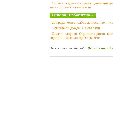
· Сусамът - древната храна с доказани дн
много здравословни ползи
Още за Любопитно »
· 20 града, които трябва да посетите... г
· Обичате ли дъжда? Не сте сами
· Опасни капризи: Странните диети, кои
хората са спазвали през вековете
Виж още статии за:
Любопитно
·
Ку