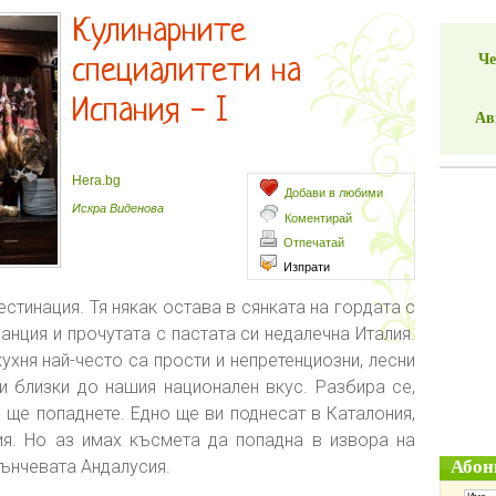
Кулинарните
Че
специалитети на
Испания - I
Ав
Hera.bg
Добави в любими
Искра Виденова
Коментирай
Отпечатай
Изпрати
естинация. Тя някак остава в сянката на гордата с
нция и прочутата с пастата си недалечна Италия.
ухня най-често са прости и непретенциозни, лесни
 и близки до нашия национален вкус. Разбира се,
а ще попаднете. Едно ще ви поднесат в Каталония,
ия. Но аз имах късмета да попадна в извора на
лънчевата Андалусия.
Абон