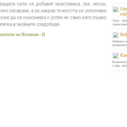
ащата супа се добавят краставица, лук, чесън,
Ори
лно пасирани, а за накрая течността се уплътнява
кар
 може да се консумира с успех не само като първо
Тази ко
питка в знойните следобеди.
гарантира
литети на Испания - II
Кеф
Кефирът е
вниманиет
Как
В миналот
с квас. К