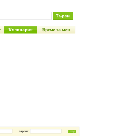
+
Кулинария
Време за мен
парола: