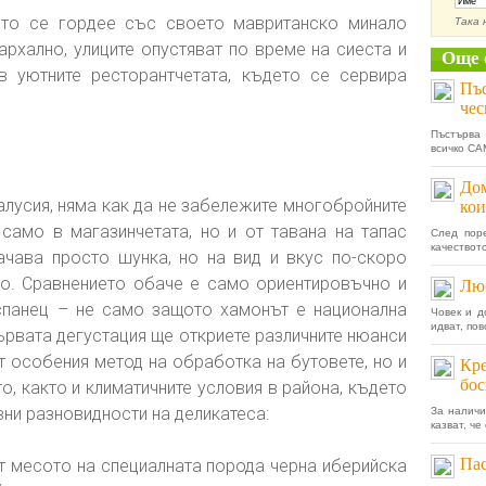
оято се гордее със своето мавританско минало
Така 
архално, улиците опустяват по време на сиеста и
Още 
в уютните ресторантчетата, където се сервира
Пъс
чес
Пъстърва 
всичко САМ
Дом
алусия, няма как да не забележите многобройните
кои
 само в магазинчетата, но и от тавана на тапас
След пор
качеството
ачава просто шунка, но на вид и вкус по-скоро
то. Сравнението обаче е само ориентировъчно и
Люб
испанец – не само защото хамонът е национална
Човек и д
идват, пов
ървата дегустация ще откриете различните нюанси
т особения метод на обработка на бутовете, но и
Кре
бос
о, както и климатичните условия в района, където
ни разновидности на деликатеса:
За наличи
казват, че
Пас
т месото на специалната порода черна иберийска