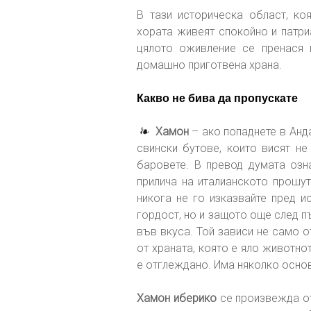
В тази историческа област, к
хората живеят спокойно и патри
цялото оживление се пренася 
домашно приготвена храна.
Какво не бива да пропускате
Хамон
– ако попаднете в Анд
свински бутове, които висят не
баровете. В превод думата озн
прилича на италианското прошу
никога не го изказвайте пред 
гордост, но и защото още след п
във вкуса. Той зависи не само о
от храната, която е яло животнот
е отглеждано. Има няколко основ
Хамон иберико
се произвежда о