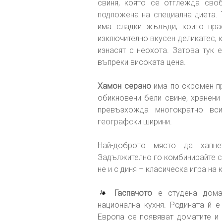
свиня, която се отглежда сво
подложена на специална диета. 
има сладки жълъди, които пра
изключително вкусен деликатес, 
изнасят с неохота. Затова тук 
въпреки високата цена.
Хамон серано
има по-скромен пр
обикновени бели свине, хранени
превъзхожда многократно вс
географски ширини.
Най-доброто място да хапне
Задължително го комбинирайте с
не и с диня – класическа игра на
Гаспачото
е студена домат
национална кухня. Родината й е
Европа се появяват доматите и 