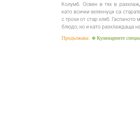
Колумб. Освен в тях в разхлажд
като всички зеленчуци са старате
с трохи от стар хляб. Гаспачото
блюдо, но и като разхлаждаща на
Продължава:
Кулинарните специа