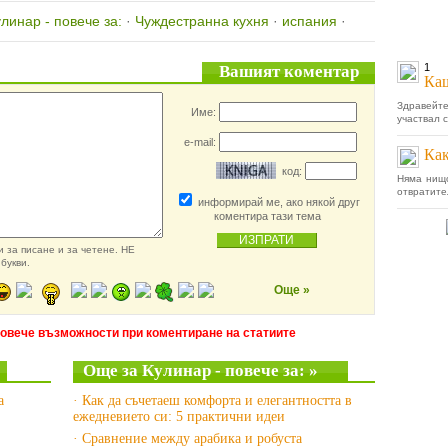
линар - повече за:
·
Чуждестранна кухня
·
испания
·
1
Вашият коментар
Каш
Здравейте
Име:
участвал с
e-mail:
Как
код:
Няма нищо
отвратите
информирай ме, ако някой друг
коментира тази тема
 за писане и за четене. НЕ
букви.
Още »
повече възможности при коментиране на статиите
Още за Кулинар - повече за: »
а
· Как да съчетаеш комфорта и елегантността в
ежедневието си: 5 практични идеи
· Сравнение между арабика и робуста