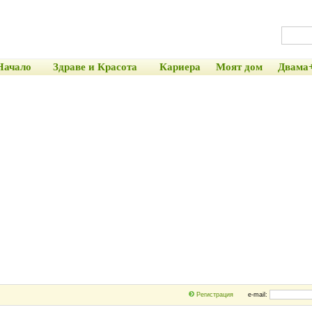
Начало
Здраве и Красота
Кариера
Моят дом
Двама
Регистрация
e-mail: