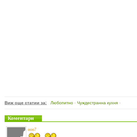
Виж още статии за:
Любопитно
·
Чуждестранна кухня
·
Коментари
ooo7