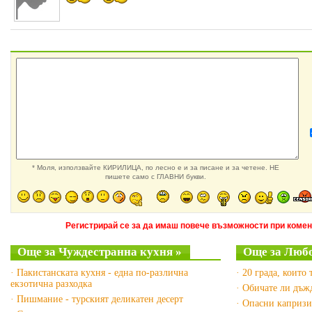
* Моля, използвайте КИРИЛИЦА, по лесно е и за писане и за четене. НЕ
пишете само с ГЛАВНИ букви.
Регистрирай се за да имаш повече възможности при комен
Още за Чуждестранна кухня »
Още за Люб
· Пакистанската кухня - една по-различна
· 20 града, които 
екзотична разходка
· Обичате ли дъж
· Пишмание - турският деликатен десерт
· Опасни капризи