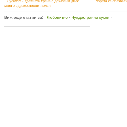
· Сусамът - древната храна с доказани днес
хората са спазвал
много здравословни ползи
Виж още статии за:
Любопитно
·
Чуждестранна кухня
·