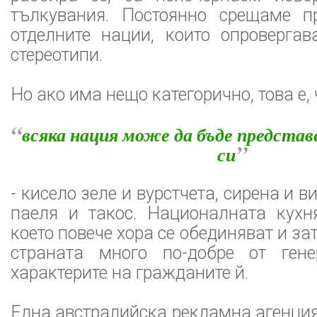
тълкувания. Постоянно срещаме п
отделните нации, които опровергав
стереотипи.
Но ако има нещо категорично, това е, 
“
всяка нация може да бъде представ
”
си
- кисело зеле и вурстчета, сирена и ви
паеля и такос. Националната кухн
което повече хора се обединяват и за
страната много по-добре от гене
характерите на гражданите й.
Една австралийска рекламна агенци