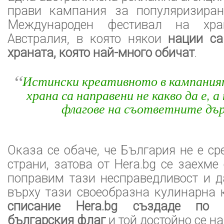
прави кампания за популяризиран
Международен фестивал на хра
Австралия, в която някои
нации са
храната, която най-много обичат
.
“
Истински креативното в кампаният
храна са направени не какво да е, 
флагове на съответните дъ
Оказа се обаче, че България не е ср
страни, затова от Hera.bg се заехме
поправим тази несправедливост и д
върху тази своеобразна кулинарна 
списание Hera.bg създаде по 
българския флаг
и той достойно се на