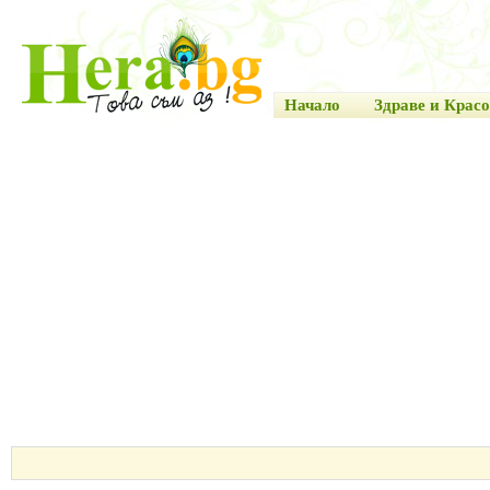
Начало
Здраве и Красо