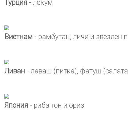
Турция
- локум
Виетнам
- рамбутан, личи и звезден 
Ливан
- лаваш (питка), фатуш (салата
Япония
- риба тон и ориз