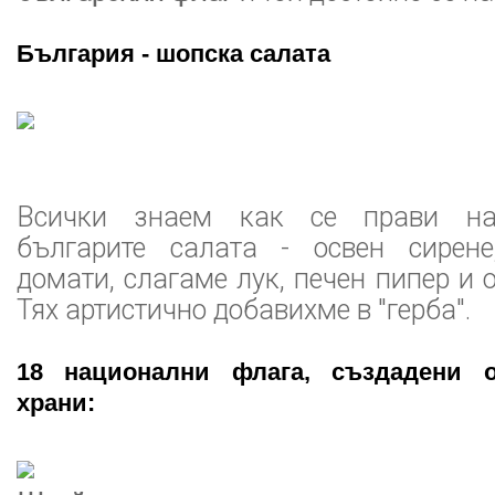
България - шопска салата
Всички знаем как се прави на
българите салата - освен сирене
домати, слагаме лук, печен пипер и 
Тях артистично добавихме в "герба".
18 национални флага, създадени о
храни: