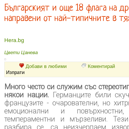
Българският и още 18 флага на др
направени от най-типичните в тя
Hera.bg
Цвети Цанева
Добави в любими
Коментирай
Изпрати
Много често си служим със стереоти
някои нации.
Германците били скуч
французите - очарователни, но хитр
емоционални и повърхностни
темпераментни и мързеливи. Тези
разбира се, са неизчерпаем изво