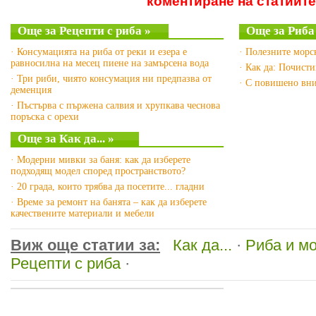
коментиране на статиите
Още за Рецепти с риба »
Още за Риба
· Консумацията на риба от реки и езера е
· Полезните морс
равносилна на месец пиене на замърсена вода
· Как да: Почист
· Три риби, чиято консумация ни предпазва от
· С повишено вни
деменция
· Пъстърва с пържена салвия и хрупкава чеснова
поръска с орехи
Още за Как да... »
· Модерни мивки за баня: как да изберете
подходящ модел според пространството?
· 20 града, които трябва да посетите... гладни
· Време за ремонт на банята – как да изберете
качествените материали и мебели
Виж още статии за:
Как да...
·
Риба и м
Рецепти с риба
·