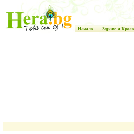
Начало
Здраве и Красо