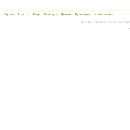
Здраве
Красота
Мода
Моят дом
Двама+
Кулинария
Време за мен
Hera.bg. Използването на матери