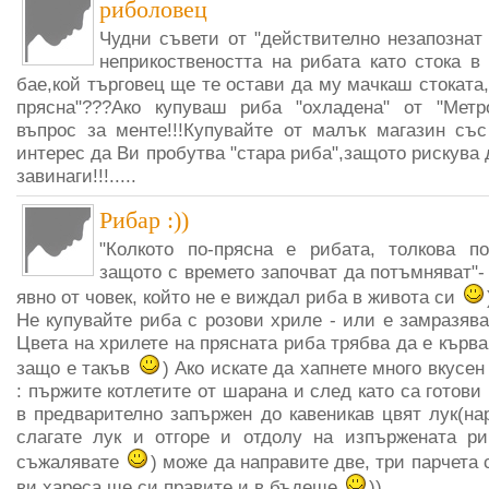
риболовец
Чудни съвети от "действително незапознат
неприкоствеността на рибата като стока в
бае,кой търговец ще те остави да му мачкаш стоката,
прясна"???Ако купуваш риба "охладена" от "Метро
въпрос за менте!!!Купувайте от малък магазин със
интерес да Ви пробутва "стара риба",защото рискува 
завинаги!!!.....
Рибар :))
"Колкото по-прясна е рибата, толкова п
защотo с времето започват да потъмняват"-
явно от човек, който не е виждал риба в живота си
Не купувайте риба с розови хриле - или е замразява
Цвета на хрилете на прясната риба трябва да е кърва
защо е такъв
) Ако искате да хапнете много вкусе
: пържите котлетите от шарана и след като са готови 
в предварително запържен до кавеникав цвят лук(на
слагате лук и отгоре и отдолу на изпържената ри
съжалявате
) може да направите две, три парчета 
ви хареса ще си правите и в бъдеще
))