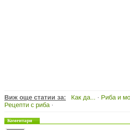
Виж още статии за:
Как да...
·
Риба и м
Рецепти с риба
·
Коментари