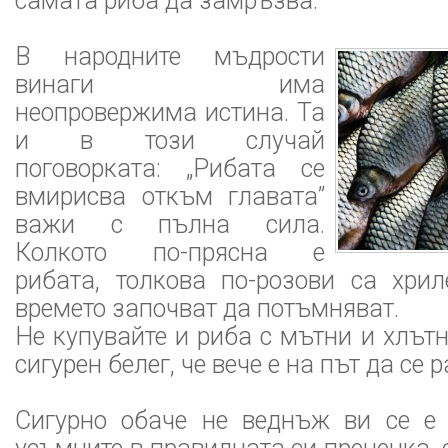
самата риба да замръзва.
В народните мъдрости
винаги има
неопровержима истина. Та
и в този случай
поговорката: „Рибата се
вмирисва откъм главата”
важи с пълна сила.
Колкото по-прясна е
рибата, толкова по-розови са хрил
времето започват да потъмняват.
Не купувайте и риба с мътни и хлътн
сигурен белег, че вече е на път да се 
Сигурно обаче не веднъж ви се е 