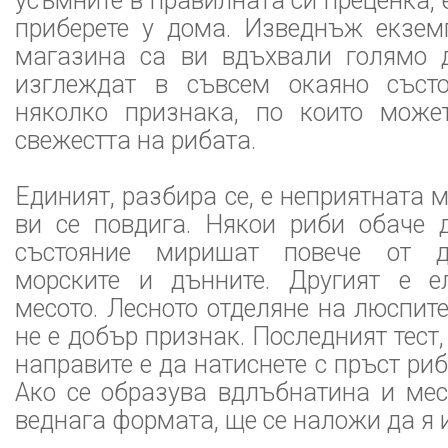
усъмните в правилната си преценка, 
приберете у дома. Изведнъж екземп
магазина са ви вдъхвали голямо д
изглеждат в съвсем окаяно съст
няколко признака, по които може
свежестта на рибата.
Единият, разбира се, е неприятната 
ви се повдига. Някои риби обаче 
състояние миришат повече от д
морските и дънните. Другият е е
месото. Лесното отделяне на люспит
не е добър признак. Последният тест
направите е да натиснете с пръст ри
Ако се образува вдлъбнатина и мес
веднага формата, ще се наложи да я 