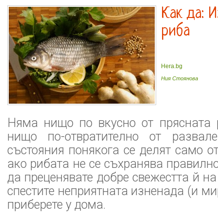
Как да: 
риба
Hera.bg
Ния Стоянова
Няма нищо по вкусно от прясната 
нищо по-отвратително от развале
състояния понякога се делят само от
ако рибата не се съхранява правилно
да преценявате добре свежестта й на
спестите неприятната изненада (и ми
приберете у дома.