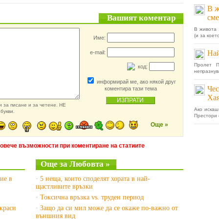
В ж
Вашият коментар
сме
В живота 
(и за коет
Име:
Най
e-mail:
Пролет П
код:
непразнув
информирай ме, ако някой друг
Чес
коментира тази тема
Ха
 за писане и за четене. НЕ
Ако искаш
букви.
Престори с
Още »
повече възможности при коментиране на статиите
Още за Любовта »
ие в
· 5 неща, които споделят хората в най-
щастливите връзки
· Токсична връзка vs. труден период
украси
· Защо да си мил може да се окаже по-важно от
външния вид