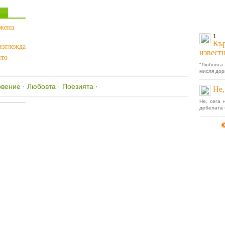
 жена
1
Кър
 изглежда
извест
ито
"Любовта 
мисля дори
овение
·
Любовта
·
Поезията
·
Не,
Не, сега 
дебелата 