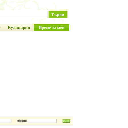
+
Кулинария
Време за мен
парола: