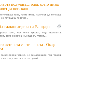
ивота получаваш това, което имаш
лост да поискаш
получаваш това, което имаш смелост да поискаш.
о се потрудиш повече)...
-нежната лирика на Вапцаров
ролет моя, моя бяла пролет, още неживяна,
ана, само в зрачни сънища сънувана,...
то истината е в тишината - Омар
ям
 да разбереш човека, не слушай какво той говори.
е на дъжд или сняг и послушай,...