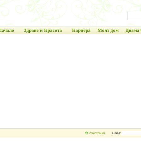
Начало
Здраве и Красота
Кариера
Моят дом
Двама
Регистрация
e-mail: