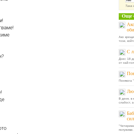
Така 
Още 
и!
Ако
гваме!
оби
ужиме
Ако крещи
този, койт
С л
и?
Днес 18 д
от най-гол
Пон
Понякога "
Люб
!
де
В деня, в
слабост, а
Баб
сил
"Четирим
ото
полуживи.