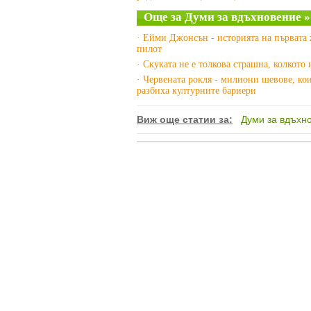
Още за Думи за вдъхновение »
· Ейми Джонсън - историята на първата
пилот
· Скуката не е толкова страшна, колкото
· Червената рокля - милиони шевове, ко
разбиха културните бариери
Виж още статии за:
Думи за вдъхн