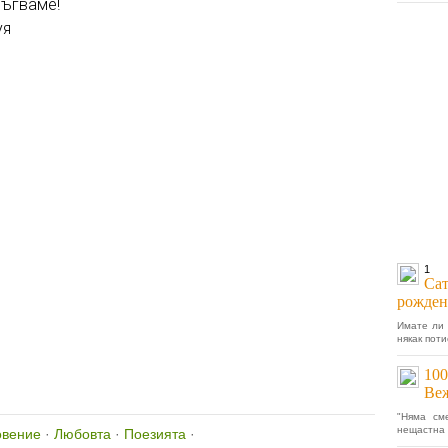
ръгваме!
уя
1
Сат
рожден
Имате ли 
някак пот
100
Ве
"Няма см
нещастна 
овение
·
Любовта
·
Поезията
·