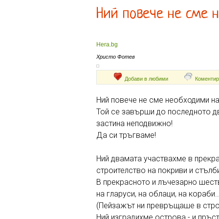
Ний повече не сме 
Hera.bg
Христо Фотев
Добави в любими
Коментир
Ний повече не сме необходими на
Той се завърши до последното д
застина неподвижно!
Да си тръгваме!
Ний двамата участвахме в прекр
строителство на покриви и стълб
В прекрасното и лъчезарно шест
на гларуси, на облаци, на кораби..
(Пейзажът ни превръщаше в стро
Ний изградихме острова - и пръс