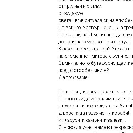
от приливи и отливи
съзидахме
света - във ритуала си на влюбен
Но всичко е завършено... Да тръ
Не казвай, че Дългът ни е да сл
до края на пейзажа - тая статуя!
Какво ни обещава той? Утехата
на спомените - митове съмнителн
Съмнителното бутафорно щастие
пред фотообективите?
Да тръгваме!
О, тия нощни августовски влакове
Отново ний да изградим там някъ
от хаоса - и покриви, и стълбища!
Дървета да изваяме - и кораби!
И гларуси, и камъни, и залези...
Отново да участваме в прекрасн