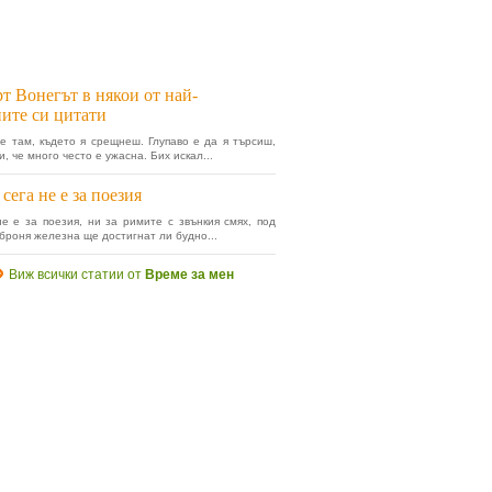
т Вонегът в някои от най-
ните си цитати
е там, където я срещнеш. Глупаво е да я търсиш,
, че много често е ужасна. Бих искал...
 сега не е за поезия
не е за поезия, ни за римите с звънкия смях, под
броня железна ще достигнат ли будно...
Виж всички статии от
Време за мен