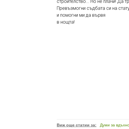
строителство... Но не плачи! Да т
Превъзмогни съдбата си на стат
и помогни ми да вървя
в нощта!
Виж още статии за:
Думи за вдъхн