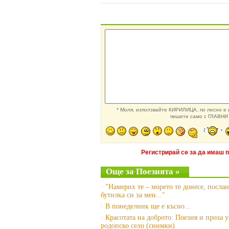
* Моля, използвайте КИРИЛИЦА, по лесно е и
пишете само с ГЛАВНИ 
Регистрирай се за да имаш 
Още за Поезията »
· "Намерих те – морето те донесе, послан
бутилка си за мен..."
· В понеделник ще е късно...
· Красотата на доброто: Поезия и проза 
родопско село (снимки)