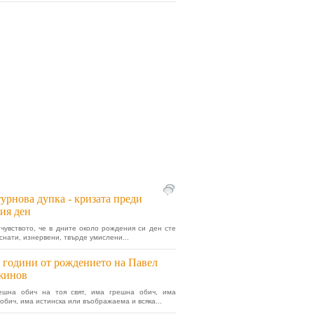
урнова дупка - кризата преди
ия ден
чувството, че в дните около рождения си ден сте
иснати, изнервени, твърде умислени...
 години от рождението на Павел
жинов
ешна обич на тоя свят, има грешна обич, има
обич, има истинска или въображаема и всяка...