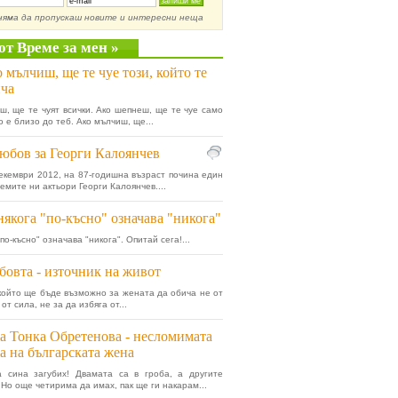
няма да пропускаш новите и интересни неща
от Време за мен »
 мълчиш, ще те чуе този, който те
ча
ш, ще те чуят всички. Ако шепнеш, ще те чуе само
о е близо до теб. Ако мълчиш, ще...
юбов за Георги Калоянчев
екември 2012, на 87-годишна възраст почина един
емите ни актьори Георги Калоянчев....
якога "по-късно" означава "никога"
по-късно" означава "никога". Опитай сега!...
овта - източник на живот
 който ще бъде възможно за жената да обича не от
 от сила, не за да избяга от...
а Тонка Обретенова - несломимата
а на българската жена
а сина загубих! Двамата са в гроба, а другите
 Но още четирима да имах, пак ще ги накарам...