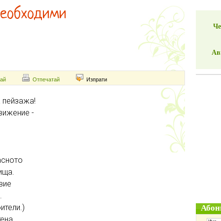
необходими
Че
Ав
ай
Отпечатай
Изпрати
 пейзажа!
вижение -
асното
ища.
вие
.
ители.)
Абон
тена