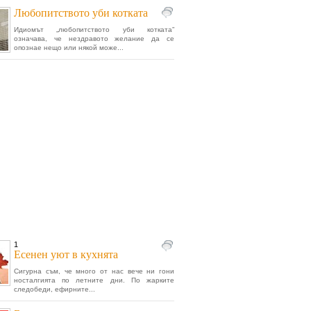
Любопитството уби котката
Идиомът „любопитството уби котката”
означава, че нездравото желание да се
опознае нещо или някой може...
1
Есенен уют в кухнята
Сигурна съм, че много от нас вече ни гони
носталгията по летните дни. По жарките
следобеди, ефирните...