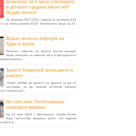
Безопасно ли е около училищата
и детските градини около теб?
Подай сигнал!
За периода 2017-2021 година са загинали 619
 и са били ранени 8119. Загиналите деца са 27,
Вижте личното тефтерче на
Христо Ботев
Личното тефтече на Христо Ботев наскоро
беше показано за няколко часа в Централното
Националната...
Ърнест Хеминуей за писането и
книгите
„Човек трябва до дъното на душата си да се
настрада, за да напише истински смешна
нест Хемингуей...
На тази дата: Патентована е
пишещата машина
На 23 юни 1829 г. британецът Уилям Остин
Бърт патентова машина, която той нарича
и която в...