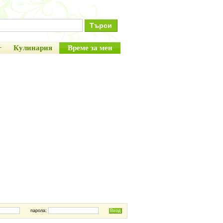
+
Кулинария
Време за мен
парола: