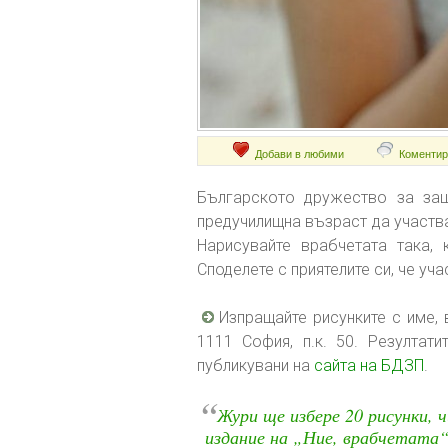
Добави в любими
Коментир
Българското дружество за защ
предучилищна възраст да участва
Нарисувайте врабчетата така, 
Споделете с приятелите си, че уча
Изпращайте рисунките с име, 
1111 София, п.к. 50. Резултат
публикувани на
сайта на БДЗП
.
“
Жури ще избере 20 рисунки, 
издание на „Ние, врабчетата“