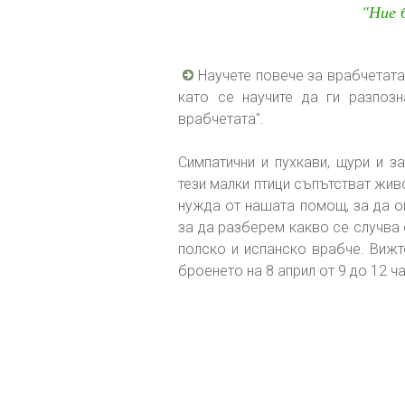
"Ние 
Научете повече за врабчетата
като се научите да ги разпозн
врабчетата".
Симпатични и пухкави, щури и за
тези малки птици съпътстват живо
нужда от нашата помощ, за да о
за да разберем какво се случва 
полско и испанско врабче. Виж
броенето на 8 април от 9 до 12 ч