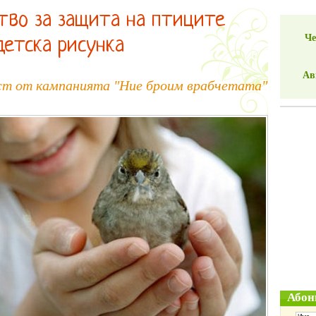
тво за защита на птиците
Че
детска рисунка
Ав
аст от кампанията "Ние броим врабчетата"
Абон