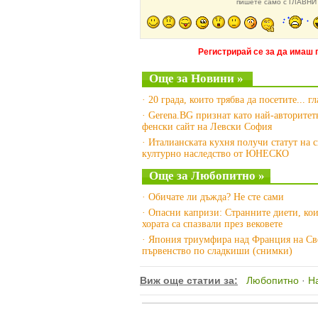
пишете само с ГЛАВНИ 
Регистрирай се за да имаш 
Още за Новини »
· 20 града, които трябва да посетите... г
· Gerena.BG признат като най-авторитет
фенски сайт на Левски София
· Италианската кухня получи статут на 
културно наследство от ЮНЕСКО
Още за Любопитно »
· Обичате ли дъжда? Не сте сами
· Опасни капризи: Странните диети, ко
хората са спазвали през вековете
· Япония триумфира над Франция на Св
първенство по сладкиши (снимки)
Виж още статии за:
Любопитно
·
Н