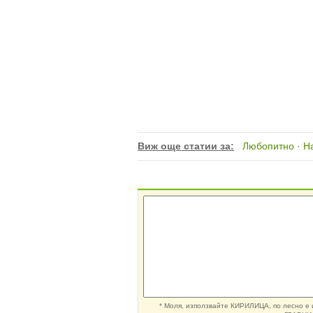
Виж още статии за:
Любопитно
·
Н
* Моля, използвайте КИРИЛИЦА, по лесно е и