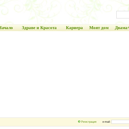
Начало
Здраве и Красота
Кариера
Моят дом
Двама
Регистрация
e-mail: