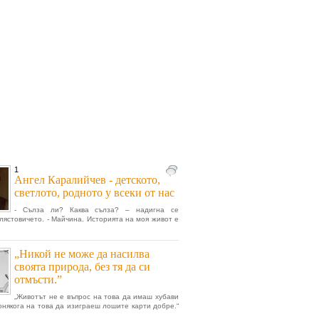
1
Ангел Каралийчев - детското,
светлото, родното у всеки от нас
- Сълза ли? Каква сълза? – надигна се
лястовичето. - Майчина. Историята на моя живот е
„Никой не може да насилва
своята природа, без тя да си
отмъсти.”
„Животът не е въпрос на това да имаш хубави
понякога на това да изиграеш лошите карти добре.“