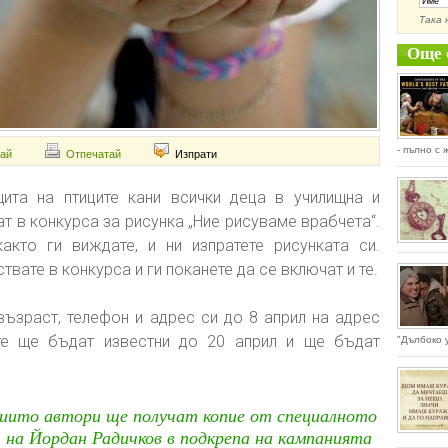
Така 
Още 
- пълно с 
ай
Отпечатай
Изпрати
ита на птиците кани всички деца в училищна и
т в конкурса за рисунка „Ние рисуваме врабчета“.
както ги виждате, и ни изпратете рисунката си.
ствате в конкурса и ги поканете да се включат и те.
възраст, телефон и адрес си до 8 април на адрес
ите ще бъдат известни до 20 април и ще бъдат
"Дълбоко у
чиито автори ще получат копие от специалното
 на Йордан Радичков в подкрепа на кампанията