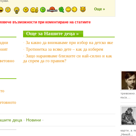
букви.
Още »
повече възможности при коментиране на статиите
Още за Нашите деца »
ладни
· За какво да внимаваме при избор на детско яке
ният
· Тротинетка за всяко дете – как да изберем
· Защо нараняваме близките си най-силно и как
световно
да спрем да го правим?
ито
тревожно 
къса....
етовното
ашите деца
·
Новини
·
карти, а 
„Никой...