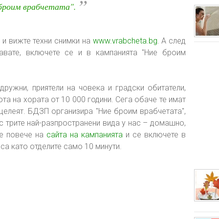
”
броим врабчетата".
 и вижте техни снимки на
www.vrabcheta.bg
. А след
авате, включете се и в кампанията "Ние броим
дружни, приятели на човека и градски обитатели,
та на хората от 10 000 години. Сега обаче те имат
целеят. БДЗП организира "Ние броим врабчетата",
с трите най-разпространени вида у нас – домашно,
те повече на
сайта на кампанията
и се включете в
аса като отделите само 10 минути.