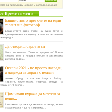
няма да пропускаш новите и интересни неща
от Време за мен »
Бащинството през очите на един
талантлив фотограф
Бащинството през очите на един татко е
едновременно вълнуващо и опасно, но винаги
жизнерадост...
Да отвориш сърцето си
Откъс от книгата "Отвори сърцето си" Преди
няколко века в пещера някъде в азиатската
джунгла седем...
Оскари 2021 - не просто награди,
а надежда за хората с недъзи
снимка: Сред гостите ще бъде и Робърт
Таранго, глухонямата незряща звезда на
сещане" ("Feeling...
Щом имаш куража да мечтеш за
нещо...
Щом имаш куража да мечтеш за нещо, значи
имаш куража и да го направиш....