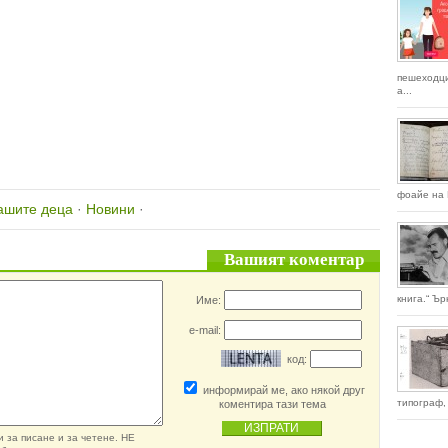
пешеходци
а...
фоайе на 
ашите деца
·
Новини
·
Вашият коментар
книга.“ Ър
Име:
e-mail:
код:
информирай ме, ако някой друг
типограф, 
коментира тази тема
 за писане и за четене. НЕ