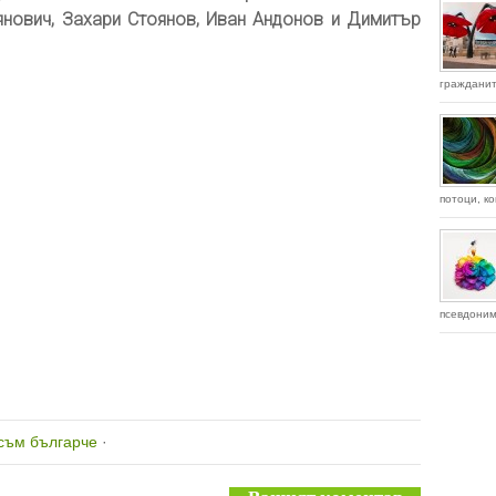
янович, Захари Стоянов, Иван Андонов и Димитър
гражданит
потоци, ко
псевдонима
съм българче
·