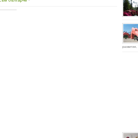
съм българче
·
развитие, 