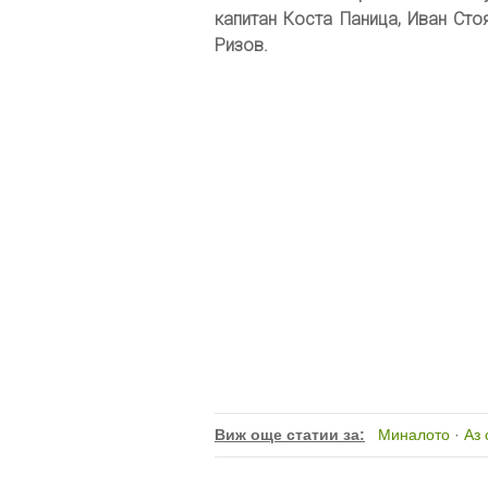
капитан Коста Паница, Иван Сто
Ризов.
Виж още статии за:
Миналото
·
Аз 