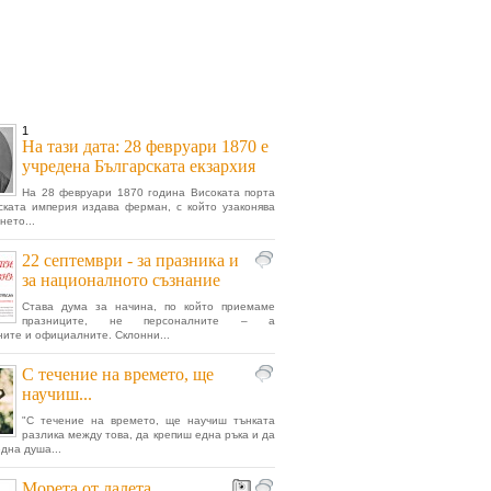
1
На тази дата: 28 февруари 1870 е
учредена Българската екзархия
На 28 февруари 1870 година Високата порта
ката империя издава ферман, с който узаконява
нето...
22 септември - за празника и
за националното съзнание
Става дума за начина, по който приемаме
празниците, не персоналните – а
ите и официалните. Склонни...
С течение на времето, ще
научиш...
"С течение на времето, ще научиш тънката
разлика между това, да крепиш една ръка и да
дна душа...
Морета от лалета