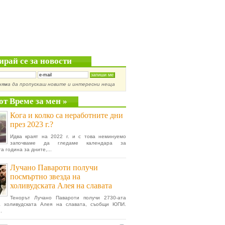
ирай се за новости
няма да пропускаш новите и интересни неща
от Време за мен »
Кога и колко са неработните дни
през 2023 г.?
Идва краят на 2022 г. и с това неминуемо
започваме да гледаме календара за
а година за дните,...
Лучано Павароти получи
посмъртно звезда на
холивудската Алея на славата
Тенорът Лучано Павароти получи 2730-ата
а холивудската Алея на славата, съобщи ЮПИ.
.