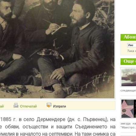
Абон
Така 
Още 
следващат
ай
Отпечатай
Изпрати
885 г. в село Дермендере (дн. с. Първенец), на
звезда н
е обяви, осъществи и защити Съединението на
"Маестро..
мелия в началото на септември. На тази снимка са