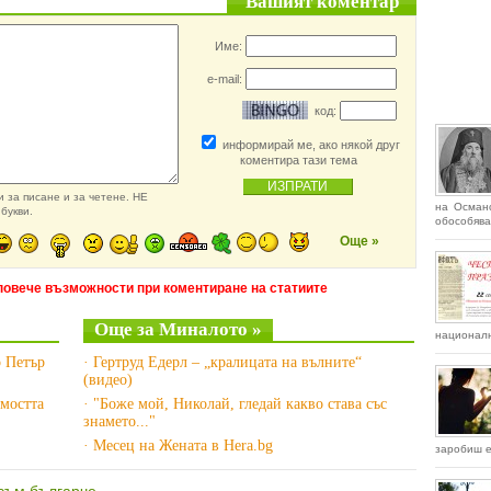
Вашият коментар
Име:
e-mail:
код:
информирай ме, ако някой друг
коментира тази тема
 за писане и за четене. НЕ
на Османс
букви.
обособява
Още »
повече възможности при коментиране на статиите
Още за Миналото »
националн
р Петър
· Гертруд Едерл – „кралицата на вълните“
(видео)
имостта
· "Боже мой, Николай, гледай какво става със
знамето..."
· Месец на Жената в Hera.bg
заробиш е