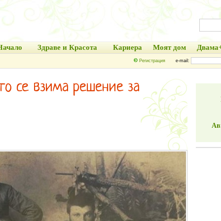
Начало
Здраве и Красота
Кариера
Моят дом
Двама
Регистрация
e-mail:
то се взима решение за
Ав