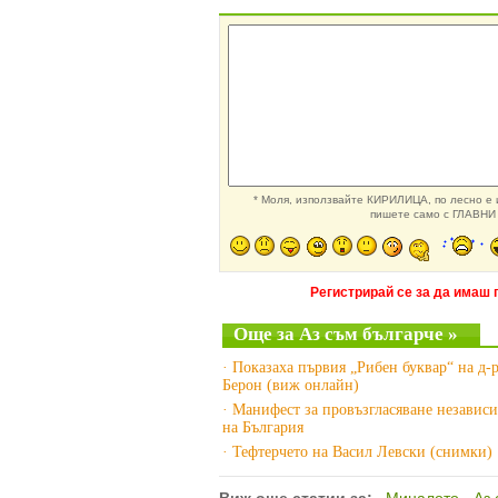
* Моля, използвайте КИРИЛИЦА, по лесно е и
пишете само с ГЛАВНИ 
Регистрирай се за да имаш 
Още за Аз съм българче »
· Показаха първия „Рибен буквар“ на д-
Берон (виж онлайн)
· Манифест за провъзгласяване независ
на България
· Тефтерчето на Васил Левски (снимки)