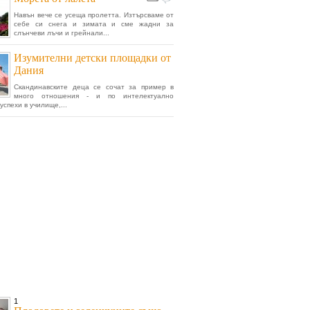
Навън вече се усеща пролетта. Изтърсваме от
себе си снега и зимата и сме жадни за
слънчеви лъчи и грейнали...
Изумителни детски площадки от
Дания
Скандинавските деца се сочат за пример в
много отношения - и по интелектуално
успехи в училище,...
1