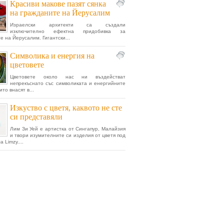
Красиви макове пазят сянка
на гражданите на Йерусалим
Израелски архитекти са създали
изключително ефектна придобивка за
е на Йерусалим. Гигантски...
Символика и енергия на
цветовете
Цветовете около нас ни въздействат
непрекъснато със символиката и енергийните
ито внасят в...
Изкуство с цветя, каквото не сте
си представяли
Лим Зи Уей е артистка от Сингапур, Малайзия
и твори изумителните си изделия от цветя под
 Limzy....