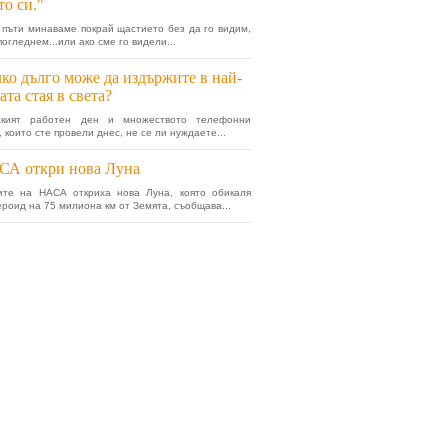
то си."
 пъти минаваме покрай щастието без да го видим,
погледнем...или ако сме го видели...
ко дълго може да издържите в най-
ата стая в света?
кият работен ден и множеството телефонни
 които сте провели днес, не се ли нуждаете...
СА откри нова Луна
ите на НАСА откриха нова Луна, която обикаля
ероид на 75 милиона км от Земята, съобщава...