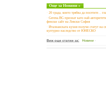
Още за Новини »
· 20 града, които трябва да посетите... г
· Gerena.BG признат като най-авторитет
фенски сайт на Левски София
· Италианската кухня получи статут на с
културно наследство от ЮНЕСКО
Виж още статии за:
Новини
·