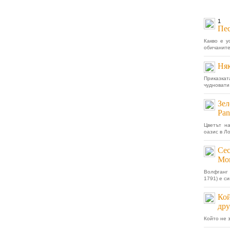
1
Пес
Какво е у
обичаните 
Няк
Приказкат
чудновати
Зел
Pan
Цветът на
оазис в Л
Сес
Мо
Волфганг
1791) е с
Кой
дру
Който не з