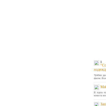
1
"Со
надежд
Трябва да
филм. Всек
Ма
В една ни
живота жен
Защ