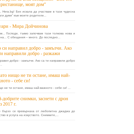
пристанище, моят дом"
, Hera.bg! Бих искала да участвам в тази чудесна
аги думи” към моите родители...
ари - Мира Дойчинова
м... Господи, тъкмо започвам тази толкова нова и
на... С обещания – много. До последно...
 си направил добро - замълчи. Ако
ти направили добро - разкажи
правил добро - замълчи. Ако са ти направили добро
..
ато нищо не ти остане, имаш най-
ното - себе си!
о не ти остане, имаш най-важното - себе си! ...
-добрите снимки, заснети с дрон
з 2017 г.
е бързо се превърнаха от любопитна джаджа до
тво в услуга на изкуството. Снимките,...