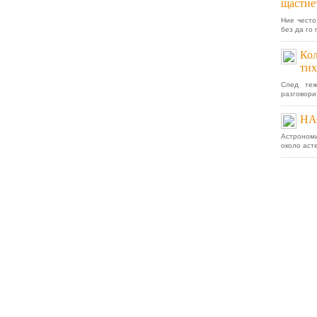
щастие
Ние често
без да го 
Кол
тих
След теж
разговори,
НА
Астроном
около аст