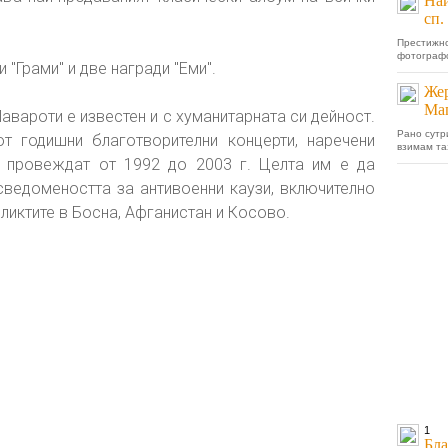
Най
сп
Престиж
фотографс
 "Грами" и две награди "Еми".
Жер
Маг
Павароти е известен и с хуманитарната си дейност.
Рано сутр
т годишни благотворителни концерти, наречени
взимам та
се провеждат от 1992 до 2003 г. Целта им е да
ведомеността за антивоенни каузи, включително
ликтите в Босна, Афганистан и Косово.
1
Бла