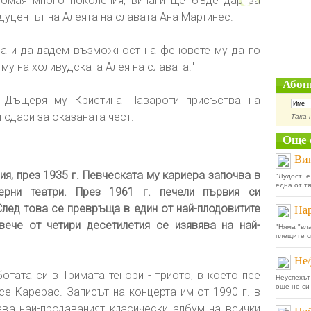
 омая много поколения, винаги ще бъде дар за
одуцентът на Алеята на славата Ана Мартинес.
на и да дадем възможност на феновете му да го
 му на холивудската Алея на славата."
Абон
. Дъщеря му Кристина Павароти присъства на
годари за оказаната чест.
Така 
Още 
Вин
ия, през 1935 г. Певческата му кариера започва в
"Лудост е
една от тя
ерни театри. През 1961 г. печели първия си
лед това се превръща в един от най-плодовитите
Нар
вече от четири десетилетия се изявява на най-
"Няма "вла
плещите с
Не/
отата си в Тримата тенори - триото, в което пее
Неуспехът
още не си 
е Карерас. Записът на концерта им от 1990 г. в
ва най-продаваният класически албум на всички