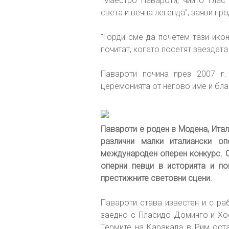
"Маестро Павароти, чийто глас
света и вечна легенда", заяви пр
"Горди сме да почетем тази ико
почитат, когато посетят звездата
Павароти почина през 2007 г
церемонията от негово име и бла
Павароти е роден в Модена, Итал
различни малки италиански оп
международен оперен конкурс. С
оперни певци в историята и по
престижните световни сцени.
Павароти става известен и с раб
заедно с Пласидо Доминго и Хос
Термите на Каракала в Рим оста