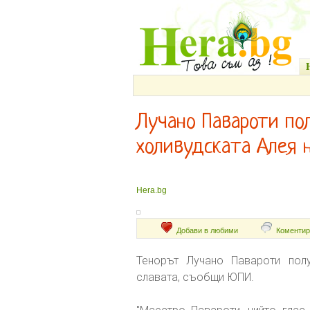
Лучано Павароти по
холивудската Алея 
Hera.bg
Добави в любими
Коментир
Тенорът Лучано Павароти полу
славата, съобщи ЮПИ.