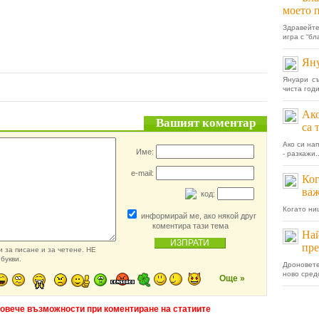
моето 
Здравейте
игра с “бл
Яну
Януари съ
чиста годи
Ако
Вашият коментар
са 
Ако си на
Име:
- разкажи..
e-mail:
Ког
важ
код:
Когато нищ
информирай ме, ако някой друг
коментира тази тема
Най
пре
 за писане и за четене. НЕ
букви.
Дроновет
ново средс
Още »
повече възможности при коментиране на статиите