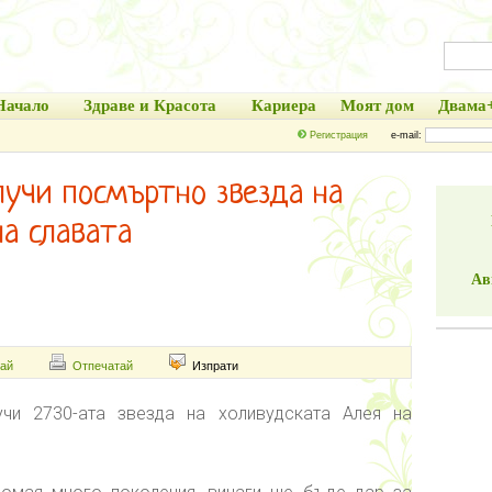
Начало
Здраве и Красота
Кариера
Моят дом
Двама
Регистрация
e-mail:
лучи посмъртно звезда на
на славата
Ав
ай
Отпечатай
Изпрати
чи 2730-ата звезда на холивудската Алея на