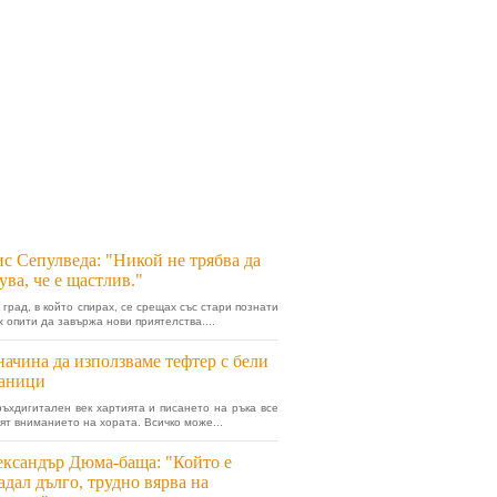
с Сепулведа: "Никой не трябва да
ува, че е щастлив."
 град, в който спирах, се срещах със стари познати
х опити да завържа нови приятелства....
начина да използваме тефтер с бели
раници
ръхдигитален век хартията и писането на ръка все
бят вниманието на хората. Всичко може...
ксандър Дюма-баща: "Който е
адал дълго, трудно вярва на