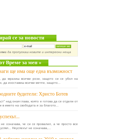
ирай се за новости
няма да пропускаш новите и интересни неща
от Време за мен »
аги ще има още една възможност
, да мразиш всички рози, защото си се убол на
х, да изоставиш всички мечти, защото...
одните будители: Христо Ботев
ст" над оная глава, която е готова да се отдели от
и в името на свободата и за благото...
успехът...
 не означава, че си се провалил, а че просто все
успял... Неуспехът не означава,...