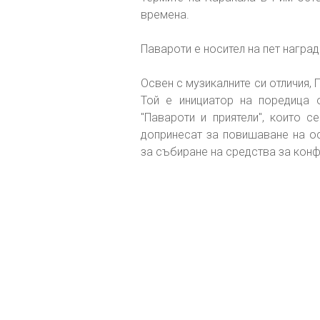
времена.
Павароти е носител на пет награди
Освен с музикалните си отличия, 
Той е инициатор на поредица о
"Павароти и приятели", които 
допринесат за повишаване на ос
за събиране на средства за конф