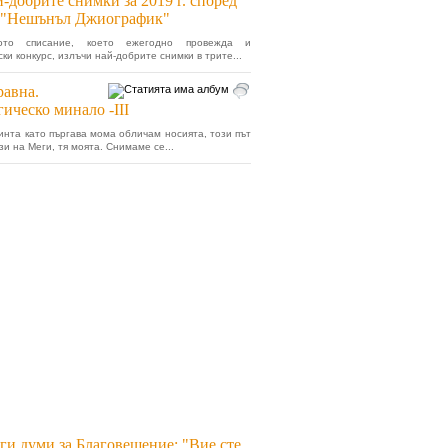
-добрите снимки за 2019 г. според
. "Нешънъл Джиографик"
ното списание, което ежегодно провежда и
ки конкурс, излъчи най-добрите снимки в трите...
авна.
ическо минало -III
инта като пъргава мома обличам носията, този път
зи на Меги, тя моята. Снимаме се...
ги думи за Благовещение: "Вие сте