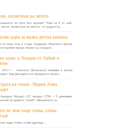
ни, посветени на лятото
сещането за лято без музика? Това са 6 от най-
песни, посветени на лятото - от радостта,...
олко идеи за малка детска книжка
а за лека нощ е стара традиция. Вероятно кратки
 историйки преди лягане са слушали...
ен оазис в Лондон от Airbnb и
tone
 2017 г. - Greenery (Зеленина) оживява в малък
ондон. Зад фасадата на поредната скучна...
трата на гения - Мария Анна
царт
 Амадеус Моцарт (27 януари 1756 – 5 декември
иноним на думата "гений". Малцината са...
то не знае къде отива, отива
гаде
нае къде отива, отива другаде....