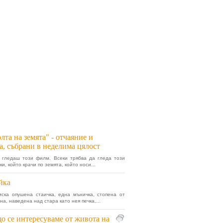
лта на земята" - отчаяние и
а, събрани в неделима цялост
 гледаш този филм. Всеки трябва да гледа този
и, който крачи по земята, който носи...
йка
ска опушена стаичка, една мъничка, стопена от
а, наведена над стара като нея печка,...
о се интересуваме от живота на