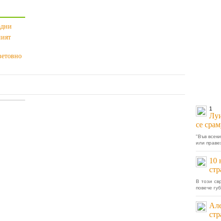
ладни
ният
ветовно
1
Луи
се срам
"Във всеки
или праве
10 
ст
В този св
повече гу
Але
стр