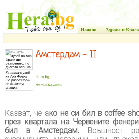
Начало
Здраве и Красо
Амстердам - II
Къщата-музей
на Ана Франк
Hera.bg
ще разпознаеш
по дългата
Анелия Качакова
опашка
Казват, че а
ко не си бил в coffee sh
през квартала на Червените фенери
бил в Амстердам.
Всъщност раз