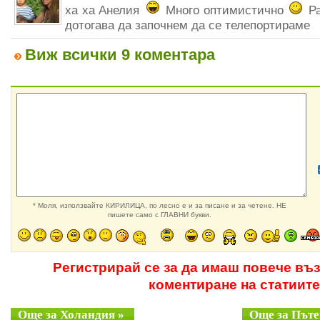
ха ха Анелия
Много оптимистично
Ра
дотогава да започнем да се телепортираме
Виж всички 9 коментара
* Моля, използвайте КИРИЛИЦА, по лесно е и за писане и за четене. НЕ
пишете само с ГЛАВНИ букви.
Регистрирай се за да имаш повече въ
коментиране на статиите
Още за Холандия »
Още за Пъте