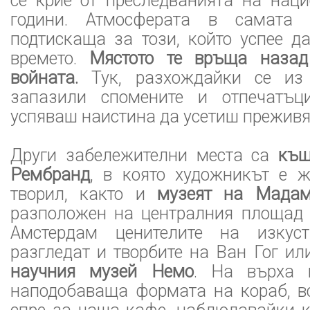
се крие от преследванията на наци
години. Атмосферата в самата
подтискаща за този, който успее д
времето.
Мястото те връща назад
войната.
Тук, разхождайки се из
запазили спомените и отпечатъци
успяваш наистина да усетиш преживя
Други забележителни места са
къщ
Рембранд
, в която художникът е 
творил, както и
музеят на Мада
разположен на централния площад
Амстердам ценителите на изкус
разгледат и творбите на Ван Гог ил
научния музей Немо
. На върха 
наподобаваща формата на кораб, в