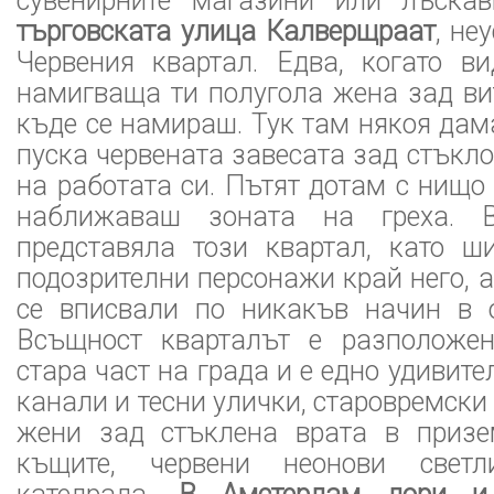
сувенирните магазини или лъскав
търговската улица Калверщраат
, не
Червения квартал. Едва, когато в
намигваща ти полугола жена зад ви
къде се намираш. Тук там някоя дам
пуска червената завесата зад стъкло
на работата си. Пътят дотам с нищо 
наближаваш зоната на греха. 
представяла този квартал, като ш
подозрителни персонажи край него, а
се вписвали по никакъв начин в 
Всъщност кварталът е разположен
стара част на града и е едно удивит
канали и тесни улички, старовремски
жени зад стъклена врата в призе
къщите, червени неонови свет