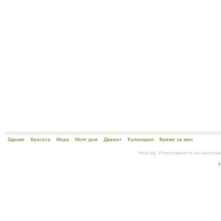
Здраве
Красота
Мода
Моят дом
Двама+
Кулинария
Време за мен
Hera.bg. Използването на матери