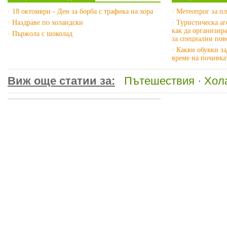
· 18 октомври - Ден за борба с трафика на хора
· Метеопрог за п
· Наздраве по холандски
· Туристическа а
как да организир
· Пържола с шоколад
за специални пов
· Какви обувки з
време на почивка
Виж още статии за:
Пътешествия
·
Хол