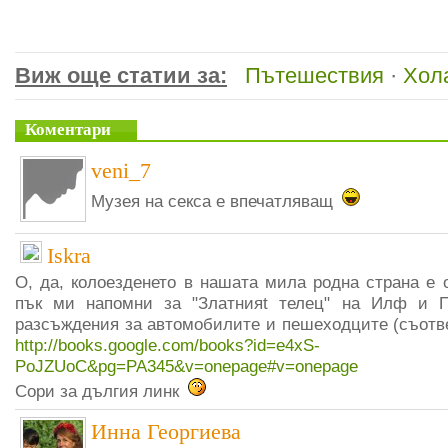
Виж още статии за:
Пътешествия
·
Хол
Коментари
veni_7
Музея на секса е впечатляващ
Iskra
О, да, колоезденето в нашата мила родна страна е 
пък ми напомни за "Златнияt телец" на Илф и 
разсъждения за автомобилите и пешеходците (съотве
http://books.google.com/books?id=e4xS-
PoJZUoC&pg=PA345&v=onepage#v=onepage
Сори за дългия линк
Инна Георгиева