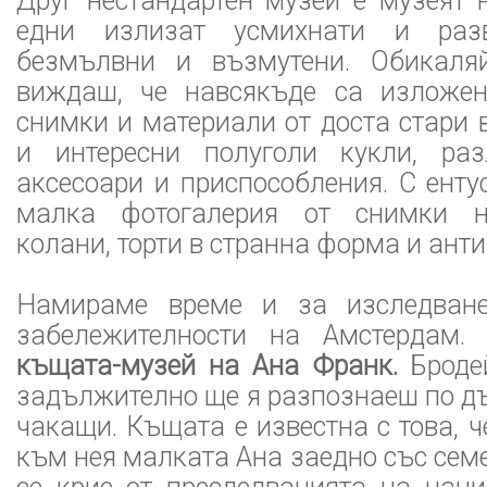
Друг нестандартен музей е музеят 
едни излизат усмихнати и разв
безмълвни и възмутени. Обикаля
виждаш, че навсякъде са изложен
снимки и материали от доста стари 
и интересни полуголи кукли, раз
аксесоари и приспособления. С ент
малка фотогалерия от снимки н
колани, торти в странна форма и анти
Намираме време и за изследване
забележителности на Амстердам.
къщата-музей на Ана Франк.
Броде
задължително ще я разпознаеш по д
чакащи. Къщата е известна с това, ч
към нея малката Ана заедно със семе