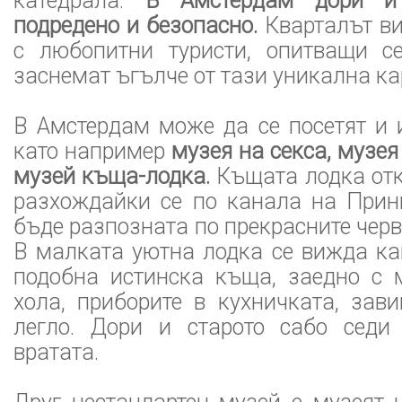
катедрала.
В Амстердам дори и
подредено и безопасно.
Кварталът в
с любопитни туристи, опитващи с
заснемат ъгълче от тази уникална ка
В Амстердам може да се посетят и 
като например
музея на секса, музея
музей къща-лодка.
Къщата лодка отк
разхождайки се по канала на Прин
бъде разпозната по прекрасните черв
В малката уютна лодка се вижда ка
подобна истинска къща, заедно с 
хола, приборите в кухничката, зав
легло. Дори и старото сабо седи
вратата.