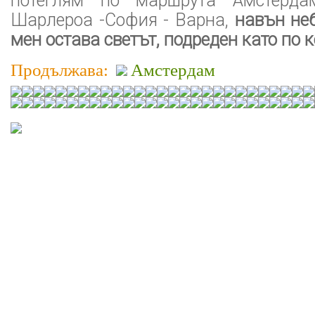
потеглям по маршрута Амстерда
Шарлероа -София - Варна,
навън неб
мен остава светът, подреден като по к
Продължава:
Амстердам