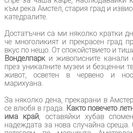
спре за чаша кафе, наблюдавайки к
към река Амстел, стария град и изви
катедралите.
Достатъчни са ми няколко кратки дн
че многоликият и прекрасен град п
вкус по нещо. От спокойствието и ти
Вонделпарк
и живописните канали 
през уникалните музеи и безценни т
живот, осветен в червено и но
марихуана.
За няколко дена, прекарани в Амсте
се влюбя в града.
Както повечето лет
има край
, оставяйки хубав споме
надеждата за нова случайна среща.