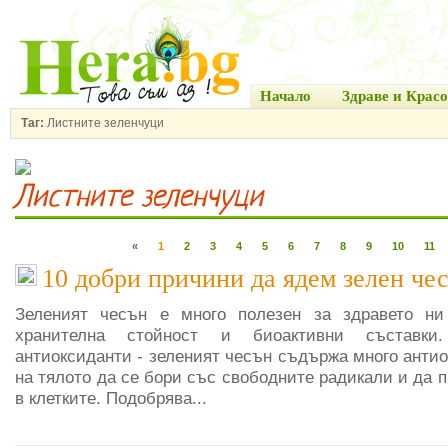
Начало
Здраве и Красо
Таг:
Листните зеленчуци
Листните зеленчуци
«
1
2
3
4
5
6
7
8
9
10
11
10 добри причини да ядем зелен че
Зеленият чесън е много полезен за здравето ни
хранителна стойност и биоактивни съставки
антиоксиданти - зеленият чесън съдържа много антио
на тялото да се бори със свободните радикали и да 
в клетките. Подобрява...