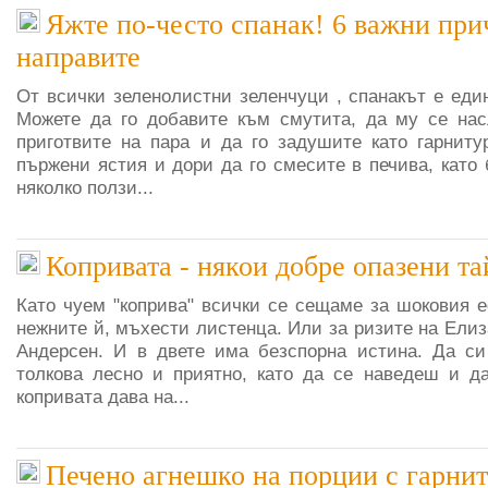
Яжте по-често спанак! 6 важни при
направите
От всички зеленолистни зеленчуци , спанакът е еди
Можете да го добавите към смутита, да му се нас
приготвите на пара и да го задушите като гарниту
пържени ястия и дори да го смесите в печива, като
няколко ползи...
Копривата - някои добре опазени т
Като чуем "коприва" всички се сещаме за шоковия е
нежните й, мъхести листенца. Или за ризите на Елиз
Андерсен. И в двете има безспорна истина. Да си
толкова лесно и приятно, като да се наведеш и д
копривата дава на...
Печено агнешко на порции с гарнит