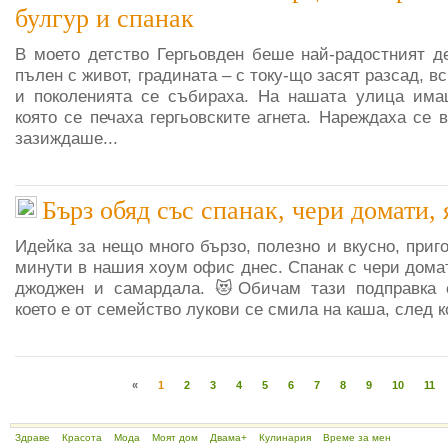
булгур и спанак
В моето детство Гергьовден беше най-радостният де
пълен с живот, градината – с току-що засят разсад, в
и поколенията се събираха. На нашата улица има
която се печаха гергьовските агнета. Нареждаха се 
зазиждаше...
Бърз обяд със спанак, чери домати,
Идейка за нещо много бързо, полезно и вкусно, приго
минути в нашия хоум офис днес. Спанак с чери домат
джоджен и самардала. 😻Обичам тази подправка с
което е от семейство лукови се смила на каша, след к
«
1
2
3
4
5
6
7
8
9
10
11
Здраве
Красота
Мода
Моят дом
Двама+
Кулинария
Време за мен