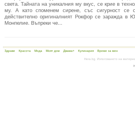
света. Тайната на уникалния му вкус, се крие в техн
му. А като споменем сирене, със сигурност се
действително оригиналният Рокфор се заражда в Ю
Монпелие. Въпреки че...
Здраве
Красота
Мода
Моят дом
Двама+
Кулинария
Време за мен
Hera.bg. Използването на матери