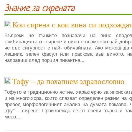
Знание за сирената
Кои сирена с кои вина си подхожда
Въпреки че тънките познавачи на вино споде
комбинацията от сирене и вино е възможно най-добра
че със сигурност е най- обичайната. Ако можеш да 
лешник, зелен фасул или праскова във виното, 
направиш след порция пикантна...
Тофу – да похапнем здравословно
Тофуто е традиционно ястие, характерно за японскат
и на много хора, които спазват определен режим на х
превод морфологичният анализ на думата показва, че
„фу” – сирене. Произвежда се от соеви зърна и за
месо....