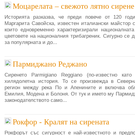
Моцарелата – свежото лятно сирене
Историята разказва, че преди повече от 120 год
Маргарита Савойска, известен италиански майстор с
които едновременно характеризирали националната
цветовете на националния трибагреник. Сигурно се 
за популярната и до...
Пармиджано Реджано
Сиренето Parmigiano Reggiano (по-известно кат
хилядолетна история. То се произвежда в Северн
регион между река По и Апенините и включва об
Емилия, Модена и Болоня. От тук и името му Пармид
законодателството само...
Рокфор - Кралят на сирената
Рокфорът със сигурност е най-известното и предп