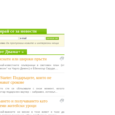
ирай се за новости
няма да пропускаш новите и интересни неща
от Двама+ »
снати или широки пръсти
най-известните скъперници в световен план (от
песен” на Чарлз Дикенс) е Ебенизър Скрудж....
Starter: Подаръците, които не
нават срокове
сто сте се сблъсквали с онзи момент, когато
стар подаръчен ваучер – забравен, изтекъл...
ането и получаването като
еми житейски уроци
най-важните ни мисии в този живот е тази да