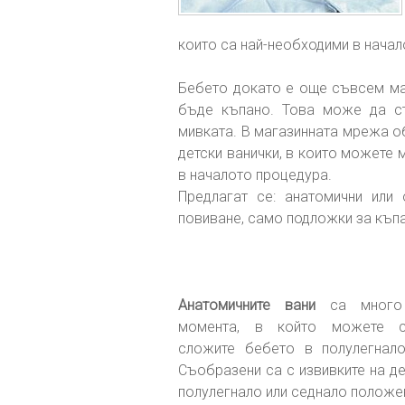
които са най-необходими в начал
Бебето докато е още съвсем м
бъде къпано. Това може да ст
мивката. В магазинната мрежа о
детски ванички, в които можете 
в началото процедура.
Предлагат се: aнатомични или 
повиване, само подложки за къпан
Анатомичните вани
са много 
момента, в който можете с
сложите бебето в полулегнал
Съобразени са с извивките на де
полулегнало или седнало положе