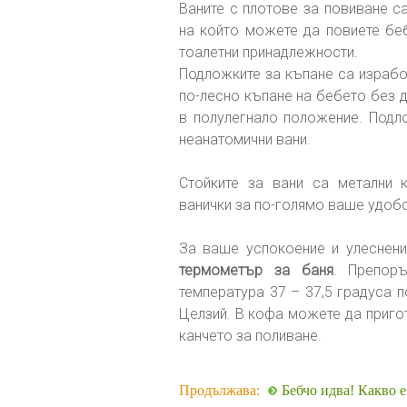
Ваните с плотове за повиване са
на който можете да повиете беб
тоалетни принадлежности.
Подложките за къпане са изработ
по-лесно къпане на бебето без д
в полулегнало положение. Подл
неанатомични вани.
Стойките за вани са метални к
ванички за по-голямо ваше удобс
За ваше успокоение и улеснени
термометър за баня
. Препор
температура 37 – 37,5 градуса п
Целзий. В кофа можете да пригот
канчето за поливане.
Продължава:
Бебчо идва! Какво е