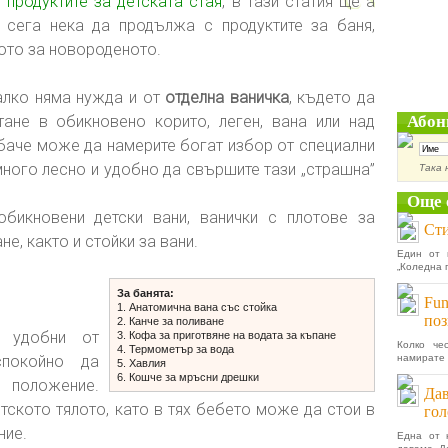
продуктите за детската стая
, в тази статия ще а
сега нека да продължа с продуктите за баня,
ото за новороденото.
алко няма нужда и от
отделна ваничка
, където да
ане в обикновено корито, леген, вана или над
Абон
баче може да намерите богат избор от специални
много лесно и удобно да свършите тази „страшна”
Така 
Още 
обикновени детски вани, ванички с плотове за
Сти
е, както и стойки за вани.
Един от 
„Коледна 
За банята:
Fun
1. Анатомична вана със стойка
поз
2. Канче за поливане
удобни от
3. Кофа за приготвяне на водата за къпане
Колко че
4. Термометър за вода
покойно да
намирате 
5. Хавлия
6. Кошче за мръсни дрешки
о положение.
Дав
тското тялото, като в тях бебето може да стои в
гол
ние.
Една от 