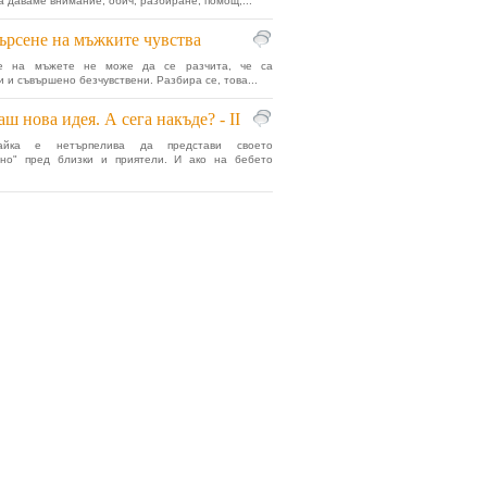
а даваме внимание, обич, разбиране, помощ,...
ърсене на мъжките чувства
че на мъжете не може да се разчита, че са
и и съвършено безчувствени. Разбира се, това...
ш нова идея. А сега накъде? - II
айка е нетърпелива да представи своето
ено" пред близки и приятели. И ако на бебето