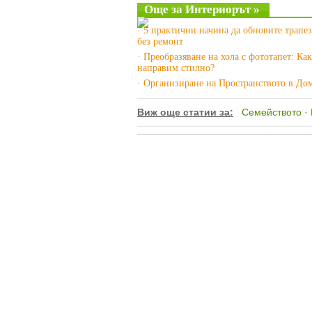
Още за Интериорът »
· 5 практични начина да обновите трапе
без ремонт
· Преобразяване на хола с фототапет: Как
направим стилно?
· Организиране на Пространството в До
Виж още статии за:
Семейството
·