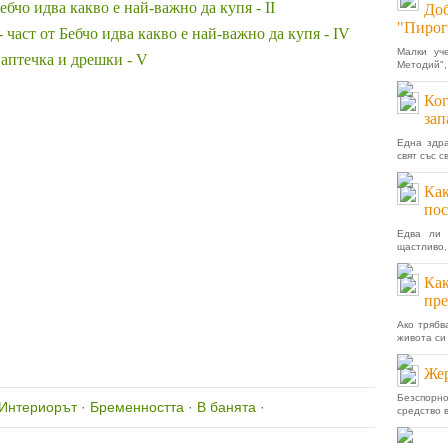
бчо идва какво е най-важно да купя - II
Доб
"Пирог
- част от Бебчо идва какво е най-важно да купя - IV
Малки уч
 аптечка и дрешки - V
Методий", 
Ког
зап
Една здра
свят със с
Как
пос
Едва ли 
щастливо,
Как
пре
Ако трябв
живота си 
Жер
Безспорн
Интериорът
·
Бременността
·
В банята
·
средство в