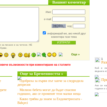
Вашият коментар
Име:
e-mail:
код:
информирай ме, ако някой друг
коментира тази тема
 за писане и за четене. НЕ
букви.
Още »
1
Раз
повече възможности при коментиране на статиите
Кой е лю
веднага и
Още за Бременността »
При
е
· Одобриха за първи път хапче за следродила
депресия
Ако си на
години е с
ерете
· Милион бебета могат да бъдат спасени
годишно, ако се променят тези малки неща
· Какво трябва да знаем за Ендометриозата -
Bahçeci