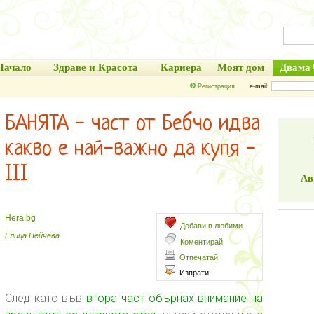
Начало
Здраве и Красота
Кариера
Моят дом
Двама
Регистрация
e-mail:
БАНЯТА - част от Бебчо идва
какво е най-важно да купя -
III
Ав
Hera.bg
Добави в любими
Елица Нейчева
Коментирай
Отпечатай
Изпрати
След като във
втора част обърнах внимание на