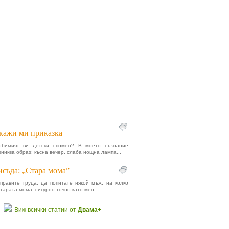
кажи ми приказка
бимият ви детски спомен? В моето съзнание
зниква образ: късна вечер, слаба нощна лампа...
съда: „Стара мома”
правите труда, да попитате някой мъж, на колко
тарата мома, сигурно точно като мен,...
Виж всички статии от
Двама+