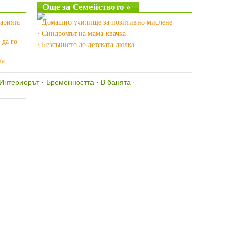
Още за Семейството »
зарията
· Домашно училище за позитивно мислене
· Синдромът на мама-квачка
 да го
· Безсънието до детската люлка
ма
Интериорът
·
Бременността
·
В банята
·