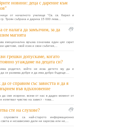
рите новини: деца с дарение към
ов"
еници от началното училище "Св. св. Кирил и
гр. Троян събраха и дариха 15 000 лева...
а се налага да замълчим, за да
азим магията
ва емоционална връзка означава един цял скрит
вои цветове, свой език и свои събития,...
ви грешки допускаме, когато
тоянно угаждаме на децата си?
има родител, който не иска детето му да е
 да се развива добре и да има добро бъдеще....
 да се справим със завистта и да я
върнем във вдъхновение
а да сме искрени, всеки от нас в даден момент от
е изпитвал чувство на завист - това...
тва сте на слухове?
о слуховете са най-старото информационно
 света и независимо дали ни харесва или не,...