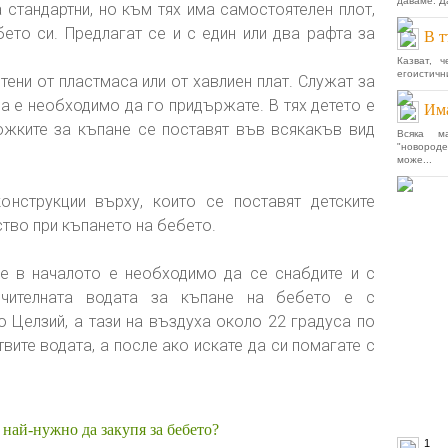
даваме. Д
 стандартни, но към тях има самостоятелен плот,
ето си. Предлагат се и с един или два рафта за
В т
Казват, 
егоистичн
ени от пластмаса или от хавлиен плат. Служат за
а е необходимо да го придържате. В тях детето е
Има
ожките за къпане се поставят във всякакъв вид
Всяка м
"новород
може...
онструкции върху, които се поставят детските
тво при къпането на бебето.
е в началото е необходимо да се снабдите и с
ъчителната водата за къпане на бебето е с
о Целзий, а тази на въздуха около 22 градуса по
вите водата, а после ако искате да си помагате с
 най-нужно да закупя за бебето?
1