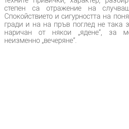
техните привички, характер, разби
степен са отражение на случва
Спокойствието и сигурността на поня
гради и на на пръв поглед не така 
наричан от някои „ядене”, за 
неизменно „вечеряне”.