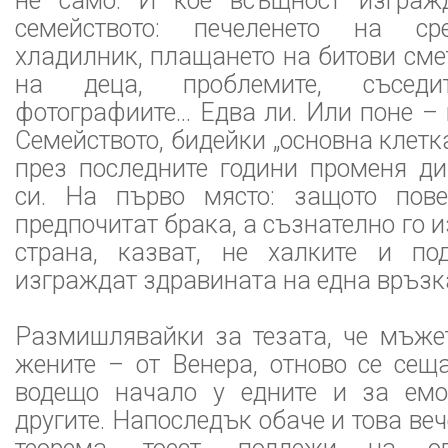
не само. И кое всъщност изграж
семейството: печеленето на ср
хладилник, плащането на битови сме
на деца, проблемите, съседите
фотографиите... Едва ли. Или поне – 
Семейството, бидейки „основна клетк
през последните години променя д
си. На първо място: защото пове
предпочитат брака, а съзнателно го и
страна, казват, не халките и по
изграждат здравината на една връзк
Размишлявайки за тезата, че мъжет
жените – от Венера, отново се сещ
водещо начало у едните и за емо
другите. Напоследък обаче и това веч