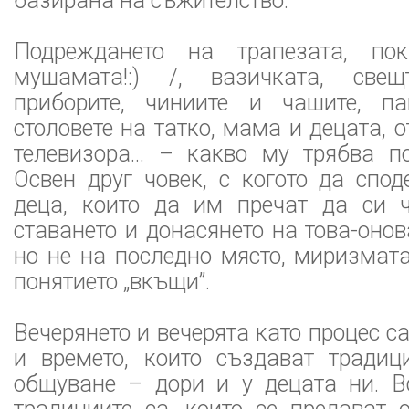
базирана на съжителство.
Подреждането на трапезата, по
мушамата!:) /, вазичката, свещт
приборите, чиниите и чашите, па
столовете на татко, мама и децата, 
телевизора... – какво му трябва по
Освен друг човек, с когото да спод
деца, които да им пречат да си ч
ставането и донасянето на това-онов
но не на последно място, миризмат
понятието „вкъщи”.
Вечерянето и вечерята като процес с
и времето, които създават тради
общуване – дори и у децата ни. 