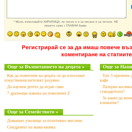
* Моля, използвайте КИРИЛИЦА, по лесно е и за писане и за четене. НЕ
пишете само с ГЛАВНИ букви.
Регистрирай се за да имаш повече въ
коментиране на статиите
Още за Възпитанието на децата »
Още за Наш
· Как да помогнем на децата си да използват
· Топ 3 причини 
изкуствения интелект разумно
кафе
· Да научим детето да играе само
· Палцова косачка
стандартната?
· 7 дразнещи навика на поколение Z
· За какво да вни
климатик?
Още за Семейството »
· Домашно училище за позитивно мислене
· Синдромът на мама-квачка