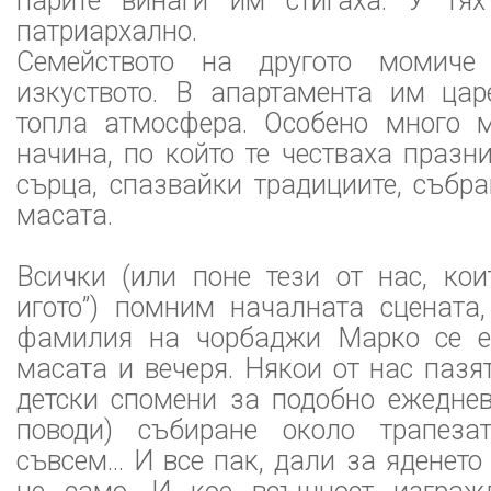
парите винаги им стигаха. У тя
патриархално.
Семейството на другото момиче
изкуството. В апартамента им ца
топла атмосфера. Особено много 
начина, по който те честваха празни
сърца, спазвайки традициите, събр
масата.
Всички (или поне тези от нас, кои
игото”) помним началната сцената,
фамилия на чорбаджи Марко се е
масата и вечеря. Някои от нас пазя
детски спомени за подобно ежеднев
поводи) събиране около трапеза
съвсем... И все пак, дали за яденет