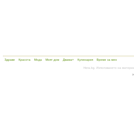
Здраве
Красота
Мода
Моят дом
Двама+
Кулинария
Време за мен
Hera.bg. Използването на матери