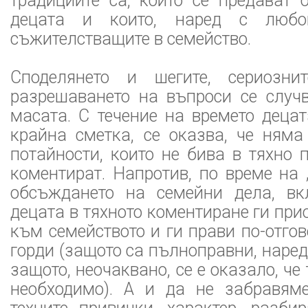
традициите са, които се предават 
децата и които, наред с любов
съжителстващите в семейство.
Споделянето и шегите, сериозни
разрешаването на въпроси се случ
масата. С течение на времето децат
крайна сметка, се оказва, че няма
потайности, които не бива в тяхно 
коментират. Напротив, по време на „
обсъждането на семейни дела, вк
децата в тяхното коментиране ги пр
към семейството и ги прави по-отгов
горди (защото са пълноправни, наред
защото, неочаквано, се е оказало, че
необходимо). А и да не забравяме