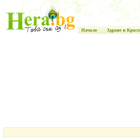
Начало
Здраве и Красо