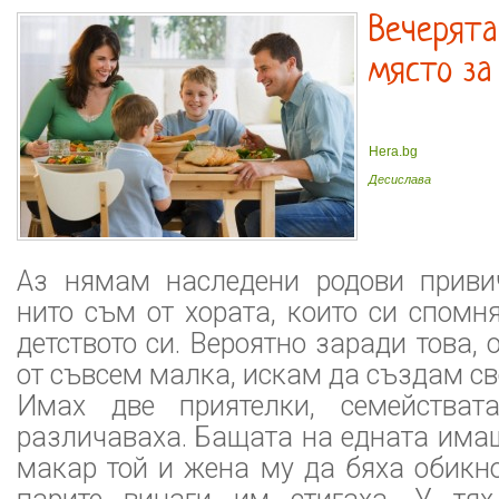
Вечерята
място за
Hera.bg
Десислава
Аз нямам наследени родови приви
нито съм от хората, които си спомн
детството си. Вероятно заради това, 
от съвсем малка, искам да създам св
Имах две приятелки, семейства
различаваха. Бащата на едната има
макар той и жена му да бяха обикн