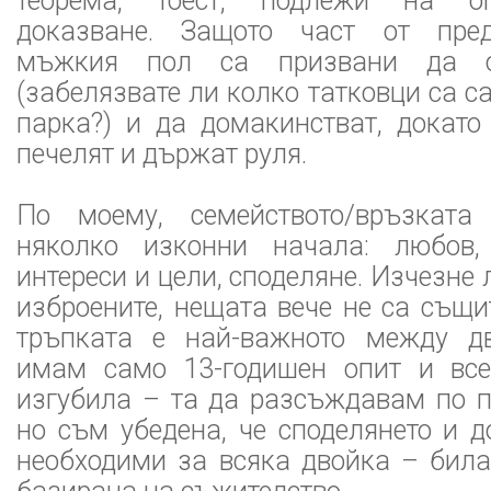
теорема, тоест, подлежи на оп
доказване. Защото част от пред
мъжкия пол са призвани да о
(забелязвате ли колко татковци са с
парка?) и да домакинстват, докато
печелят и държат руля.
По моему, семейството/връзкат
няколко изконни начала: любов,
интереси и цели, споделяне. Изчезне л
изброените, нещата вече не са същи
тръпката е най-важното между дв
имам само 13-годишен опит и вс
изгубила – та да разсъждавам по п
но съм убедена, че споделянето и д
необходими за всяка двойка – била