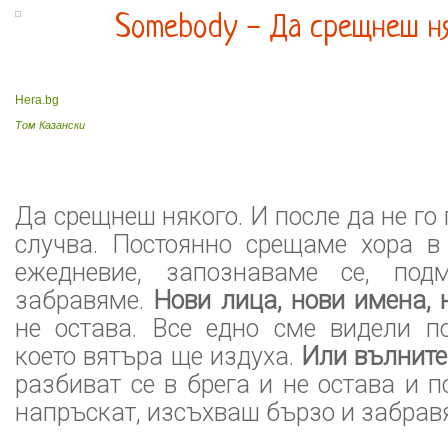
Somebody - Да срещнеш н
Hera.bg
Том Казански
Да срещнеш някого. И после да не го
случва. Постоянно срещаме хора в
ежедневие, запознаваме се, под
забравяме.
Нови лица, нови имена, 
не остава. Все едно сме видели по
което вятъра ще издуха.
Или вълните
разбиват се в брега и не остава и п
напръскат, изсъхваш бързо и забрав