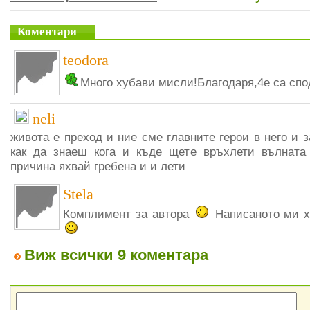
Коментари
teodora
Много хубави мисли!Благодаря,4е са спо
neli
живота е преход и ние сме главните герои в него и 
как да знаеш кога и къде щете връхлети вълната
причина яхвай гребена и и лети
Stela
Комплимент за автора
Написаното ми х
Виж всички 9 коментара