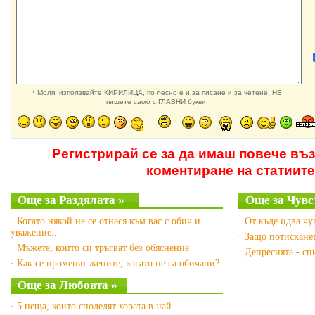
* Моля, използвайте КИРИЛИЦА, по лесно е и за писане и за четене. НЕ
пишете само с ГЛАВНИ букви.
Регистрирай се за да имаш повече въ
коментиране на статиите
Още за Раздялата »
Още за Чувс
· Когато някой не се отнася към вас с обич и
· От къде идва чу
уважение...
· Защо потискане
· Мъжете, които си тръгват без обяснение
· Депресията - сп
· Как се променят жените, когато не са обичани?
Още за Любовта »
· 5 неща, които споделят хората в най-