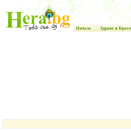
Начало
Здраве и Красо