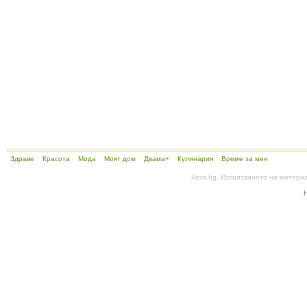
Здраве
Красота
Мода
Моят дом
Двама+
Кулинария
Време за мен
Hera.bg. Използването на матери