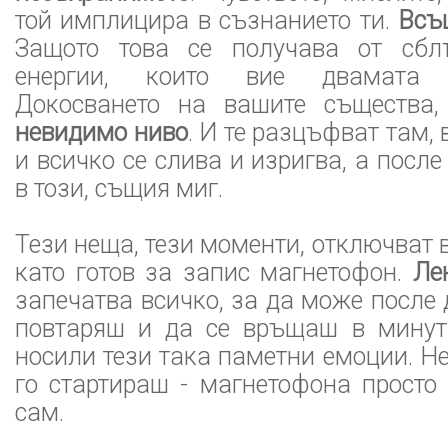
той имплицира в съзнанието ти.
Всъ
Защото това се получава от сбл
енергии, които вие двамата пр
Докосването на вашите същества,
невидимо ниво
. И те разцъфват там, 
и всичко се слива и изригва, а посл
в този, същия миг.
Тези неща, тези моменти, отключват 
като готов за запис магнетофон.
Ле
запечатва всичко, за да може после 
повтаряш и да се връщаш в минути
носили тези така паметни емоции. Не
го стартираш - магнетофона просто
сам.