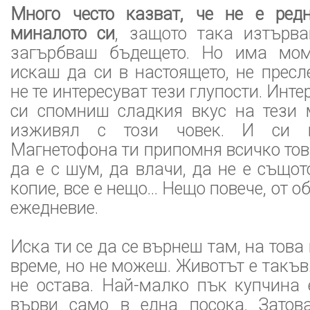
Много често казват, че не е ред
миналото си
, защото така изтърв
загърбваш бъдещето. Но има моме
искаш да си в настоящето, не прес
не те интересуват тези глупости. Инте
си спомниш сладкия вкус на тези м
изживял с този човек. И си п
Магнетофона ти припомня всичко тов
да е с шум, да влачи, да не е същот
копие, все е нещо... Нещо повече, от о
ежедневие.
Иска ти се да се върнеш там, на това
време, но не можеш. Животът е такъв
не остава. Най-малко пък купчина 
върви само в една посока. Затова