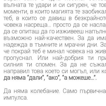
вълната те удари и си сигурен, че то
моменти, в които магията те заобика
теб, в които се давиш в безкрайно
човека насреща... просто да се насл
да се опиташ да го изживееш напълно
възможно най-качествен. За да им
надежда в тъмните и мрачни дни. За
че покрай теб е минал човека на живо
пропуснал. Или най-добрия ти пр
силния ти спомен. За да не съжа
направил това което си могъл, или к
да няма “дали”, “ако”, “а можеше...”.
Да няма колебание. Само първична
импулса.