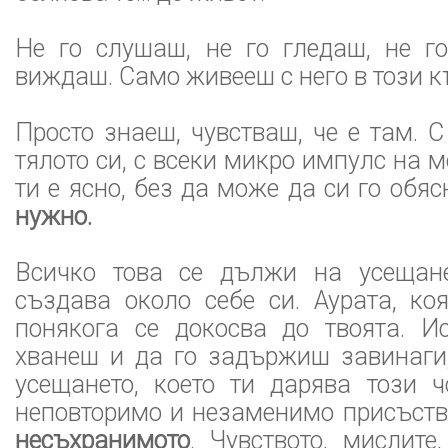
Не го слушаш, не го гледаш, не го
виждаш. Само живееш с него в този къ
Просто знаеш, чувстваш, че е там. 
тялото си, с всеки микро импулс на 
ти е ясно, без да може да си го обя
нужно.
Всичко това се дължи на усещане
създава около себе си. Аурата, ко
понякога се докосва до твоята. И
хванеш и да го задържиш завинаги
усещането, което ти дарява този ч
неповторимо и незаменимо присъств
несъхранимото
. Чувството, мислите