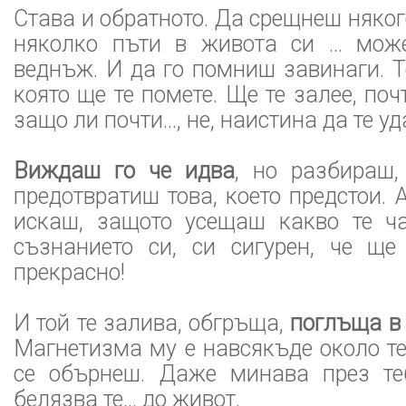
Става и обратното. Да срещнеш няког
няколко пъти в живота си … мож
веднъж. И да го помниш завинаги. Т
която ще те помете. Ще те залее, поч
защо ли почти..., не, наистина да те уд
Виждаш го че идва
, но разбираш
предотвратиш това, което предстои. 
искаш, защото усещаш какво те ч
съзнанието си, си сигурен, че ще
прекрасно!
И той те залива, обгръща,
поглъща в 
Магнетизма му е навсякъде около те
се обърнеш. Даже минава през теб
белязва те... до живот.