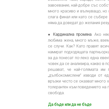
завоевание, най-добре със собст
много красиво и вълнуващо, но 
слага финал или като се събере 
няма да доведат до желания резу
●
Кардинална промяна
. Ако ня
любима жена, много мъже, взема
се случи. Как? Като правят вси
намират подходящата партньорка,
за да понесат по-леко една еве
човек да се анализира, какво в 
решават, че най-голямата им 
„дълбокомислени” изводи от ед
връзки често се оказват много 
толерантен към поведението на п
свобода.
Да бъде или да не бъде