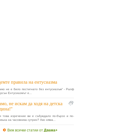
емте правила на ентусиазма
ико не е било постигнато без ентусиазъм“ - Ралф
рсън Ентусиазмът е...
мо, не искам да ходя на детска
дина!"
и това изречение ви е събуждало по-бързо и по-
звъна на часовника сутрин? Ако няма...
Виж всички статии от
Двама+