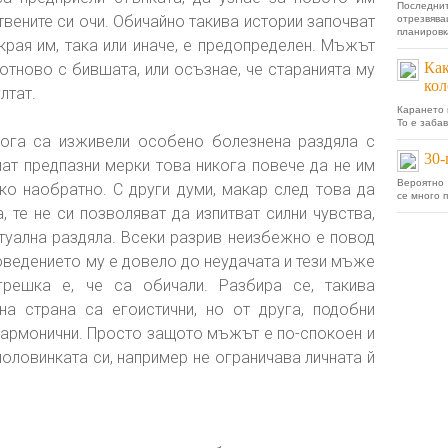
Последнит
вените си очи. Обичайно такива истории започват
отрезвя
планировка
края им, така или иначе, е предопределен. Мъжът
Как
отново с бившата, или осъзнае, че старанията му
кол
лтат.
Карането 
То е забав
кога са изживели особено болезнена раздяла с
30-
т предпазни мерки това никога повече да не им
Вероятно 
чко наобратно. С други думи, макар след това да
се много 
 те не си позволяват да изпитват силни чувства,
нтуална раздяла. Всеки разрив неизбежно е повод
поведението му е довело до неудачата и тези мъже
грешка е, че са обичали. Разбира се, такива
на страна са егоистични, но от друга, подобни
хармонични. Просто защото мъжът е по-спокоен и
оловинката си, например не ограничава личната й