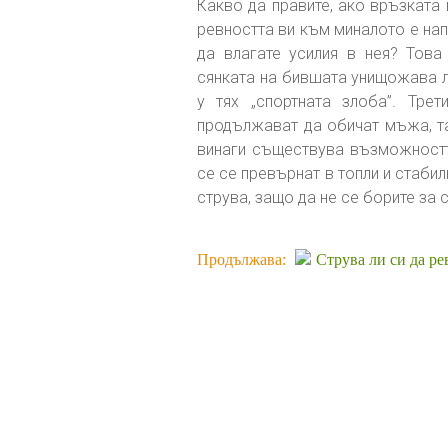
Какво да правите, ако връзката 
ревността ви към миналото е на
да влагате усилия в нея? Това
сянката на бившата унищожава л
у тях „спортната злоба”. Тре
продължават да обичат мъжа, та
винаги съществува възможностт
се се превърнат в топли и стабил
струва, защо да не се борите за
Продължава:
Струва ли си да р