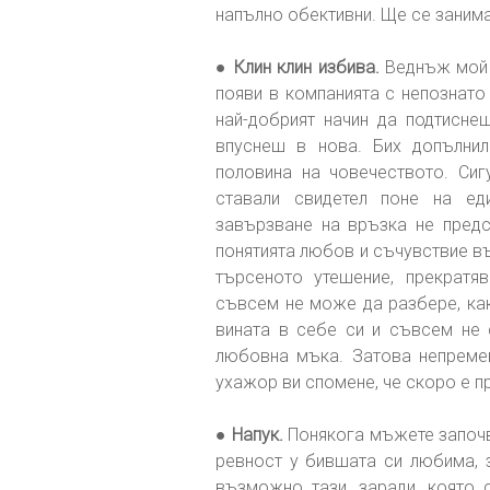
напълно обективни. Ще се занима
●
Клин клин избива.
Веднъж мой п
появи в компанията с непознато
най-добрият начин да подтисне
впуснеш в нова. Бих допълнил
половина на човечеството. Сиг
ставали свидетел поне на ед
завързване на връзка не пред
понятията любов и съчувствие въ
търсеното утешение, прекратя
съвсем не може да разбере, как
вината в себе си и съвсем не 
любовна мъка. Затова непремен
ухажор ви спомене, че скоро е 
●
Напук.
Понякога мъжете започв
ревност у бившата си любима, з
възможно тази, заради, която 