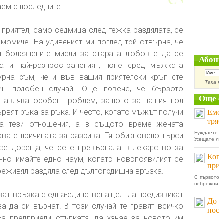
ем с последните:
риятел, само седмица след тежка раздялата, се
 момиче. На удивеният ми поглед той отвърна, че
ш болезнените мисли за старата любов е да се
Абон
а и най-разпространеният, поне сред мъжката
урна съм, че и във вашия приятелски кръг сте
Така 
ин подобен случай. Още повече, че бързото
Още 
ставлява особен проблем, защото за нашия пол
рвят ръка за ръка. И често, когато мъжът получи
Емо
тря
ва тези отношения, а в същото време жената
Нуждаете
ва е причината за разрива. Тя обикновено търси
Усещате ли
се досеща, че се е превърнала в лекарство за
Ког
но имайте едно наум, когато новопоявилият се
при
преживял раздяла след дългогодишна връзка.
С първот
небрежнит
ат връзка с една-единствена цел: да предизвикат
До 
а да си върнат. В този случай те правят всичко
пос
са предприели стъпката, да узнае за новото им