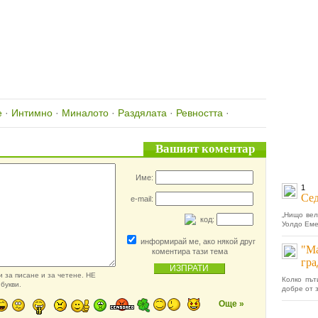
е
·
Интимно
·
Миналото
·
Раздялата
·
Ревността
·
Вашият коментар
Име:
1
Сед
e-mail:
„Нищо вел
код:
Уолдо Еме
информирай ме, ако някой друг
"Ма
коментира тази тема
гра
 за писане и за четене. НЕ
Колко път
букви.
добре от 
Още »