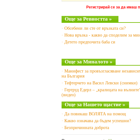
Регистрирай се за да имаш 
Още за Ревността »
· Обсебени ли сте от връзката си?
· Нова връзка - какво да споделим за ми
· Детето предпочита баба си
Още за Миналото »
· Манифест за провъзгласяване независи
на България
· Тефтерчето на Васил Левски (снимки)
· Гертруд Едерл – „кралицата на вълните
(видео)
Още за Нашето щастие »
· Да повикаш ВОЛЯТА на помощ
· Какво означава да бъдем успешни?
· Безпричинната доброта