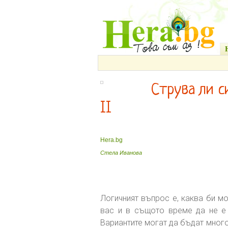
Струва ли с
II
Hera.bg
Стела Иванова
Логичният въпрос е, каква би м
вас и в същото време да не е
Вариантите могат да бъдат много 