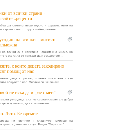
ки от всички страни -
явайте...рецепти
ябва да сготвим нещо вкусно и здравословно на
е търсим съвет от други майки, питаме...
угодиш на всички – мисията
възможна
 на всички си е наистина невъзможна мисия, но
ито с все сила се напъват да я осъществят,...
зите, с които децата закодирано
сят помощ от нас
повече децата растат, толкова по-сложен става
който общуват с нас. Мислим си, че винаги...
кой не иска да играе с мен"
 малки учим децата си, че социализацията е добра
 търсят приятели, да се запознават...
о. Лято. Безвремие
среща ни чистичко и хладничко, мирише на
и прано с домашен сапун. Радио "Хоризонт"...