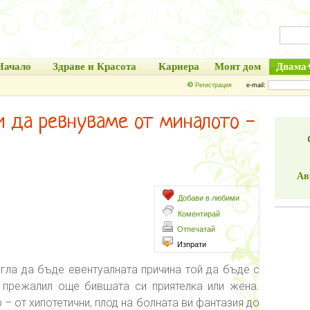
Начало
Здраве и Красота
Кариера
Моят дом
Двама
Регистрация
e-mail:
и да ревнуваме от миналото -
Ав
Добави в любими
Коментирай
Отпечатай
Изпрати
огла да бъде евентуалната причина той да бъде с
 прежалил още бившата си приятелка или жена.
– от хипотетични, плод на болната ви фантазия до