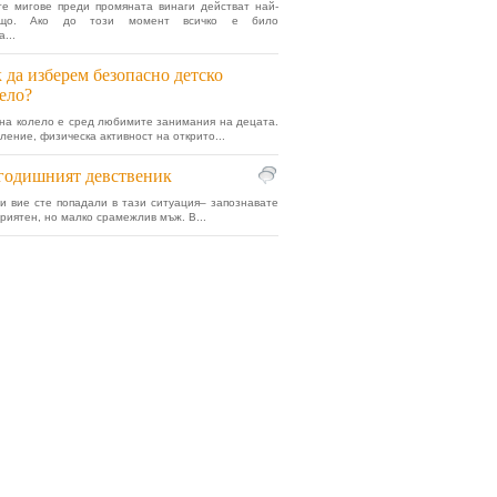
е мигове преди промяната винаги действат най-
ващо. Ако до този момент всичко е било
...
 да изберем безопасно детско
ело?
на колело е сред любимите занимания на децата.
ление, физическа активност на открито...
годишният девственик
и вие сте попадали в тази ситуация– запознавате
приятен, но малко срамежлив мъж. В...