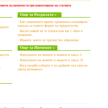
повече възможности при коментиране на статиите
Още за Раздялата »
· Как социалните мрежи промениха изневярата:
науката за новите форми на предателство
налото
· Когато някой не се отнася към вас с обич и
уважение...
· Мъжете, които си тръгват без обяснение
Още за Интимно »
мостта
· Фантазиите на жените и мъжете в секса -I
· Фантазиите на жените и мъжете в секса -II
· Кога онлайн изборът е по-добрият път към по-
“
смела интимност