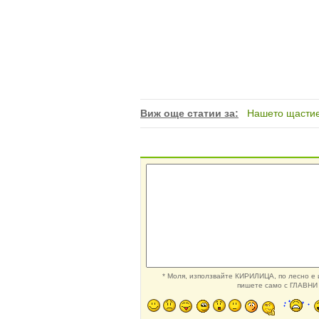
Виж още статии за:
Нашето щасти
* Моля, използвайте КИРИЛИЦА, по лесно е и
пишете само с ГЛАВНИ 