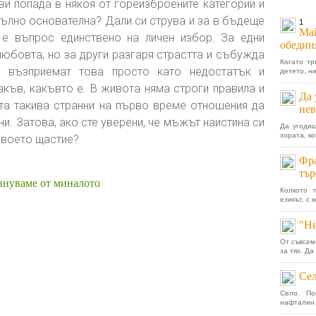
ви попада в някоя от гореизброените категории и
пълно основателна? Дали си струва и за в бъдеще
1
Май
 е въпрос единствено на личен избор. За едни
обедин
юбовта, но за други разгаря страстта и събужда
Когато тр
ти възприемат това просто като недостатък и
детето, ни
къв, какъвто е. В живота няма строги правила и
Да 
а такива странни на първо време отношения да
не
ни. Затова, ако сте уверени, че мъжът наистина си
Да угодиш
хората, ко
 своето щастие?
Фра
тър
евнуваме от миналото
Колкото 
езикът, с 
"Ни
От съвсем
за тях. Да
Сел
Село. По
нафталин 