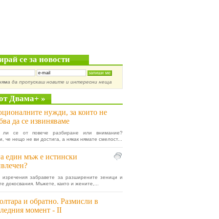
ирай се за новости
няма да пропускаш новите и интересни неща
от Двама+ »
ционалните нужди, за които не
бва да се извиняваме
 ли се от повече разбиране или внимание?
, че нещо не ви достига, а някак нямате смелост...
а един мъж е истински
влечен?
о изречения забравете за разширените зеници и
е докосвания. Мъжете, както и жените,...
олтара и обратно. Размисли в
ледния момент - II