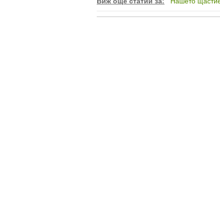
Виж още статии за:
Нашето щасти