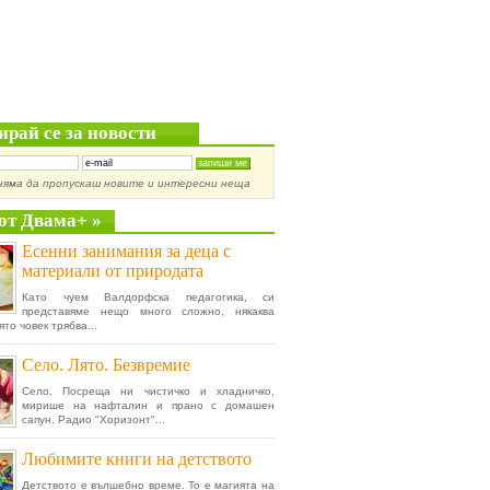
ирай се за новости
няма да пропускаш новите и интересни неща
от Двама+ »
Есенни занимания за деца с
материали от природата
Като чуем Валдорфска педагогика, си
представяме нещо много сложно, някаква
ято човек трябва...
Село. Лято. Безвремие
Село. Посреща ни чистичко и хладничко,
мирише на нафталин и прано с домашен
сапун. Радио "Хоризонт"...
Любимите книги на детството
Детството е вълшебно време. То е магията на