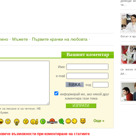
демоде мо
че...
богат и кр
имно
·
Мъжете
·
Първите крачки на любовта
·
Вашият коментар
Име:
се жени п
да...
e-mail:
код:
информирай ме, ако някой друг
коментира тази тема
 за писане и за четене. НЕ
букви.
Още »
повече възможности при коментиране на статиите