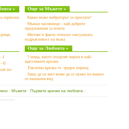
бовта »
Още за Мъжете »
за сериозна
· Какво може вибраторът за простата?
· Мъжки часовници - най-добрите
предложения за есента
срещи,
· Митове и факти относно сексуалната
издръжливост на мъжа
Още за Любовта »
 -I
· 5 неща, които споделят хората в най-
щастливите връзки
 -II
· Токсична връзка vs. труден период
към по-
· Защо да си мил може да се окаже по-важно
от външния вид
имно
·
Мъжете
·
Първите крачки на любовта
·