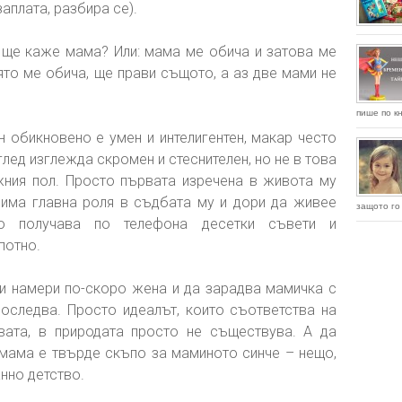
аплата, разбира се).
ще каже мама? Или: мама ме обича и затова ме
ято ме обича, ще прави същото, а аз две мами не
пише по кн
 обикновено е умен и интелигентен, макар често
лед изглежда скромен и стеснителен, но не в това
жния пол. Просто първата изречена в живота му
 има главна роля в съдбата му и дори да живее
защото го 
но получава по телефона десетки съвети и
потно.
си намери по-скоро жена и да зарадва мамичка с
последва. Просто идеалът, които съответства на
вата, в природата просто не съществува. А да
мама е твърде скъпо за маминото синче – нещо,
нно детство.