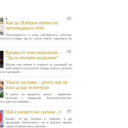
1
Как да: Изберем обувки на
прохождащото бебе
Прохождането е сред най-важните събития,
ителите очакват да се случат около годинката на
Връзки от ново поколение -
"Да се обичаме разделени"
Всички ние имаме в главата си сценарий за
щастливите отношения между мъжа и жената
този сценарий...
Ужасът на мама – детето пак не
иска да яде зеленчуци
В ерата на вредните храни - вафлички,
пръчици с подаръци, близалки-играчки,
а в цветни опаковки,...
Най-големите ни грехове - I
Казват, че да грешиш е човешко, а да
прощаваш божествено, но в днешно време
сякаш непрекъснато грешим...