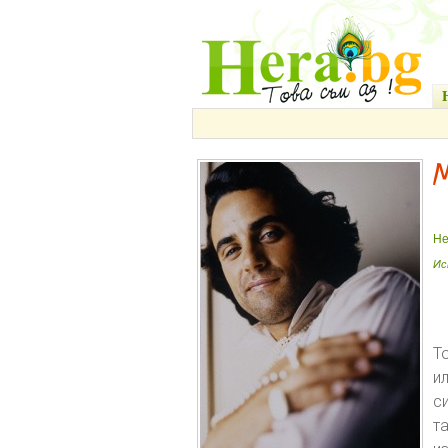
М
He
Ис
Т
и
с
т