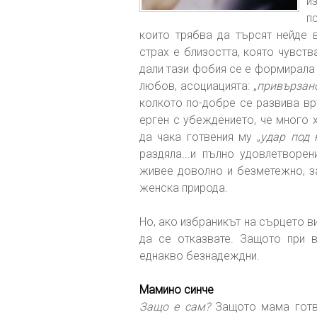
и
п
които трябва да търсят нейде 
страх е близостта, която чувст
дали тази фобия се е формирала
любов, асоциацията: „
привързано
колкото по-добре се развива вр
ерген с убеждението, че много 
да чака готвения му „
удар под 
раздяла...и пълно удовлетворе
живее доволно и безметежно, за
женска природа.
Но, ако избраникът на сърцето в
да се отказвате. Защото при в
еднакво безнадеждни.
Мамино синче
Защо е сам?
Защото мама готв