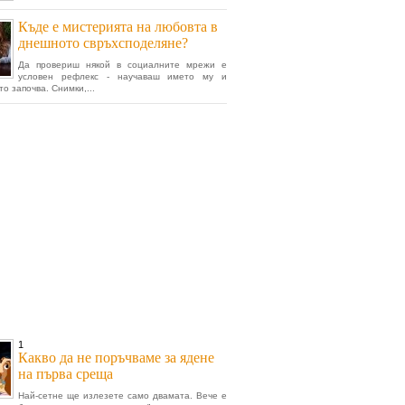
Къде е мистерията на любовта в
днешното свръхсподеляне?
Да провериш някой в социалните мрежи е
условен рефлекс - научаваш името му и
о започва. Снимки,...
1
Какво да не поръчваме за ядене
на първа среща
Най-сетне ще излезете само двамата. Вече е