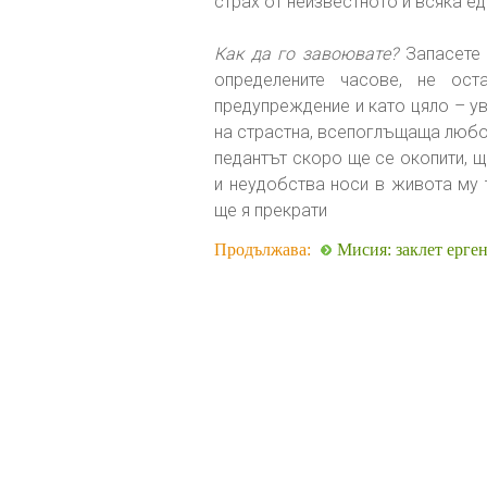
страх от неизвестното и всяка е
Как да го завоювате?
Запасете 
определените часове, не ос
предупреждение и като цяло – у
на страстна, всепоглъщаща любов
педантът скоро ще се окопити, щ
и неудобства носи в живота му
ще я прекрати
Продължава:
Мисия: заклет ерген 