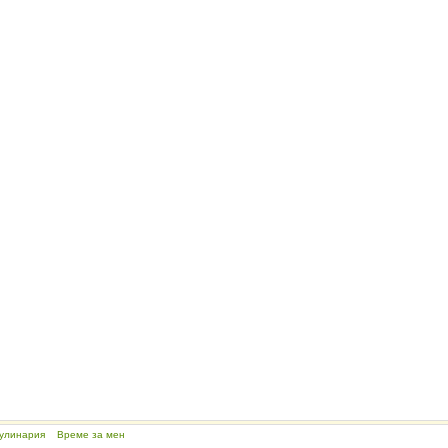
улинария
Време за мен