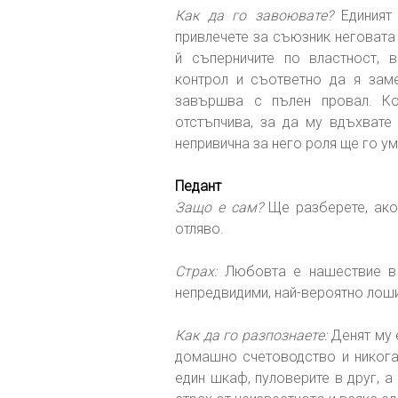
Как да го завоювате?
Единият 
привлечете за съюзник неговата
й съперничите по властност, 
контрол и съответно да я заме
завършва с пълен провал. К
отстъпчива, за да му вдъхвате
непривична за него роля ще го у
Педант
Защо е сам?
Ще разберете, ако
отляво.
Страх:
Любовта е нашествие в 
непредвидими, най-вероятно лоши
Как да го разпознаете:
Денят му 
домашно счетоводство и никога 
един шкаф, пуловерите в друг, а