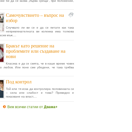
же би да се казва „първа среща”, при положение,
Самочувствието – въпрос на
избор
Случвало ли ви се е да се питате как така
непривлекателната ви колежка има толкова
асив мъж....
Бракът като решение на
проблемите или създаване на
нови
Класика е да се смята, че в наше време човек
о любов. Или поне сме убедени, че така трябва
Под контрол
Той или тя иска да контролира половинката си
– сила или слабост е това? Привидно е
показване на власт,...
Виж всички статии от
Двама+