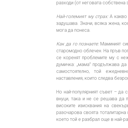
разходи (от неговата собствена з
Най-големият му страх:
А какво 
задушава. Значи, всяка жена, ко
мога да понеса.
Как да го познаете:
Маминият син
старомодно облечен. На пръв пог
се коренят проблемите му с не
думичка: „мама” продължава да
самостоятелно, той ежеднев
наставления, които следва безро
Но най-популярният съвет – да 
внуци, така и не се решава да 
високите изисквания на свекър
разочарова своята тоталитарна 
което той е разбрал още в най-ра