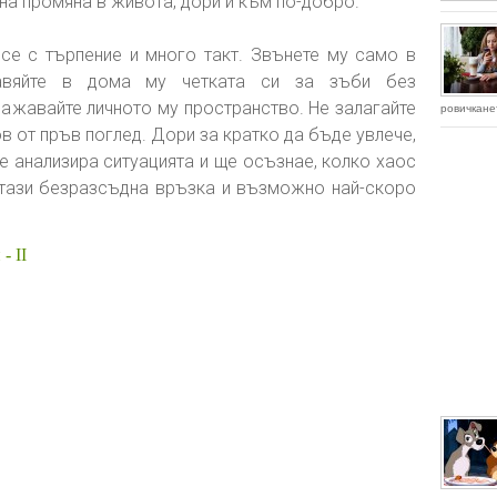
дна промяна в живота, дори и към по-добро.
се с търпение и много такт. Звънете му само в
тавяйте в дома му четката си за зъби без
важавайте личното му пространство. Не залагайте
ровичканет
 от пръв поглед. Дори за кратко да бъде увлече,
е анализира ситуацията и ще осъзнае, колко хаос
 тази безразсъдна връзка и възможно най-скоро
- II