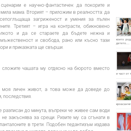
сценарии е научно-фантастичен: да покорите и
 мила мама. Вторият – приложим в реалността: да
всепоглъщаща загриженост и умения за пълен
ните. Третият – игра на контрасти, обикновено
олкото и да се стараете да бъдете нежна и
 мъжественост и свобода, рано или късно тази
които род
детето....
мори и приказката ще свърши.
 сложите чашата му отдясно на бюрото вместо
и част от 
моя личен живот, а това може да доведе до
, последствия.
кроасанчет
е разписан до минута, въпреки че живее сам води
не закъснява за срещи. Ризите му са сгънати в
 панталоните в трети. Подобен педантизъм издава