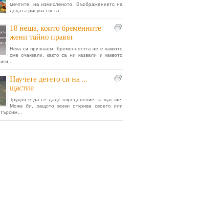
мечтите, на измисленото. Въображението на
децата рисува света...
18 неща, които бременните
жени тайно правят
Нека си признаем, бременността не е каквото
сме очаквали, както са ни казвали и каквото
иги...
Научете детето си на ...
щастие
Трудно е да се даде определение за щастие.
Може би, защото всеки открива своето или
търсим...