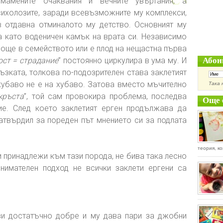
змамените очаквания и вечните увъртания, а
сихолозите, заради всевъзможните му комплекси,
в отдавна отминалото му детство. Основният му
ва като воденичен камък на врата си. Независимо
 още в семейството или е плод на нещастна първа
ст = страдание
” постоянно циркулира в ума му. И
Абон
ъзката, толкова по-подозрителен става заклетият
хубаво не е на хубаво. Затова вместо мъчително
Така 
кръста
”, той сам провокира проблема, последва
Още 
ние. След което заклетият ерген продължава да
твърдил за пореден път мнението си за подлата
теория, ко
и принадлежи към тази порода, не бива така лесно
нимателен подход не всички заклети ергени са
и достатъчно добре и му дава пари за джобни