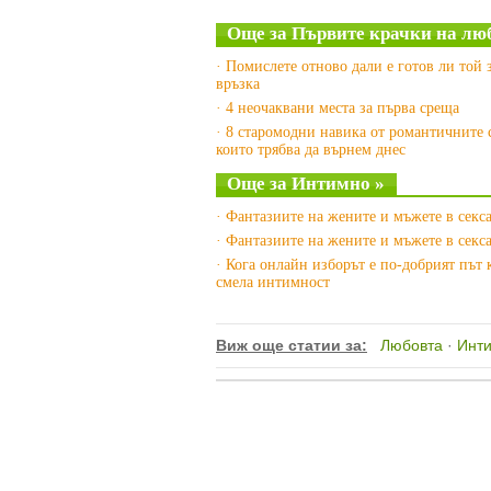
Още за Първите крачки на лю
· Помислете отново дали е готов ли той 
връзка
· 4 неочаквани места за първа среща
· 8 старомодни навика от романтичните 
които трябва да върнем днес
Още за Интимно »
· Фантазиите на жените и мъжете в секса
· Фантазиите на жените и мъжете в секса
· Кога онлайн изборът е по-добрият път 
смела интимност
Виж още статии за:
Любовта
·
Инт