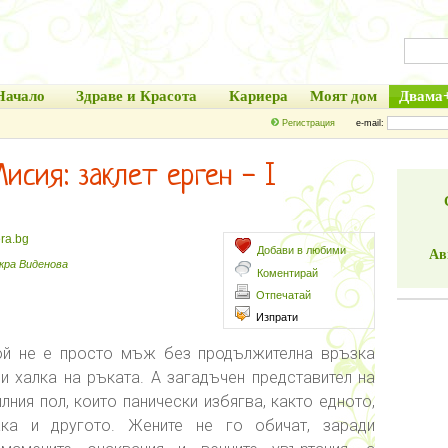
Начало
Здраве и Красота
Кариера
Моят дом
Двама
Регистрация
e-mail:
исия: заклет ерген - I
ra.bg
Добави в любими
Ав
кра Виденова
Коментирай
Отпечатай
Изпрати
ой не е просто мъж без продължителна връзка
ли халка на ръката. А загадъчен представител на
илния пол, които панически избягва, както едното,
ака и другото. Жените не го обичат, заради