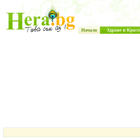
Начало
Здраве и Красо