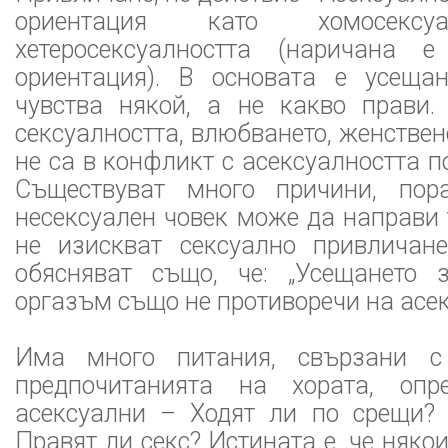
ориентация като хомосексу
хетеросексуалността (наричана 
ориентация). В основата е усещане
чувства някой, а не какво прави. 
сексуалността, влюбването, женствен
не са в конфликт с асексуалността п
Съществуват много причини, пор
несексуален човек може да направи 
не изискват сексуално привличане
обясняват също, че: „Усещането 
оргазъм също не противоречи на асек
Има много питания, свързани с
предпочитанията на хората, оп
асексуални – Ходят ли по срещи?
Правят ли секс? Истината е, че някои