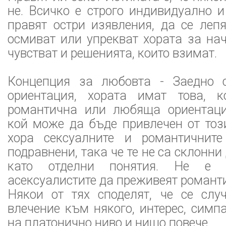
не. Всичко е строго индивидуално 
правят остри изявления, да се лепя
осмиват или упрекват хората за нач
чувстват и решенията, които взимат.
Концепция за любовта - Заедно с
ориентация, хората имат това, к
романтична или любяща ориентаци
кой може да бъде привлечен от тоз
хора сексуалните и романтичните
подравнени, така че те не са склонни
като отделни понятия. Не е 
асексуалистите да преживеят романт
Някои от тях споделят, че се слу
влечение към някого, интерес, симпа
на платонично ниво и нищо повече.