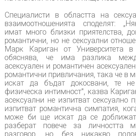
Специалисти в областта на сексу
взаимоотношенията споделят: „Ня
имат много близки приятелства, до
романтични, но не сексуални отноше
Марк Кариган от Университета в 
обяснява, че има разлика межд
асексуален и романтичен асексуален
романтични привличания, така че в м
искат да бъдат докосвани, те не
физическа интимност", казва Карига
асексуални не изпитват сексуално п
изпитват романтична симпатия, ког
може би ще искат да се доближат
разберат повече за личността м
разговор, но без никакво поло