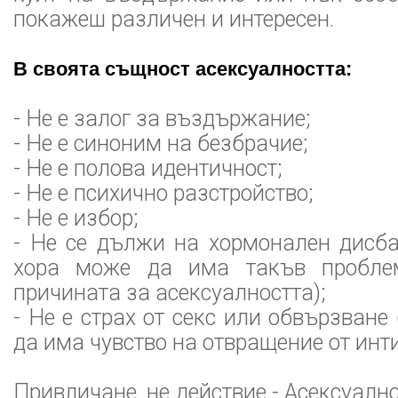
покажеш различен и интересен.
В своята същност асексуалността:
- Не е залог за въздържание;
- Не е синоним на безбрачие;
- Не е полова идентичност;
- Не е психично разстройство;
- Не е избор;
- Не се дължи на хормонален дисба
хора може да има такъв пробле
причината за асексуалността);
- Не е страх от секс или обвързване
да има чувство на отвращение от инт
Привличане, не действие - Асексуалн