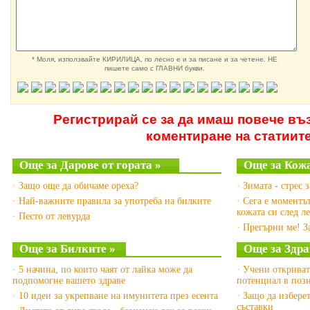
* Моля, използвайте КИРИЛИЦА, по лесно е и за писане и за четене. НЕ
пишете само с ГЛАВНИ букви.
Регистрирай се за да имаш повече въ
коментиране на статиит
Още за Дарове от гората »
Още за Кожа
· Защо още да обичаме ореха?
· Зимата - стрес 
· Най-важните правила за употреба на билките
· Сега е моментъ
кожата си след л
· Песто от левурда
· Прегърни ме! З
Още за Билките »
Още за Здра
· 5 начина, по които чаят от лайка може да
· Учени открива
подпомогне вашето здраве
потенциал в позн
· 10 идеи за укрепване на имунитета през есента
· Защо да избере
съставки