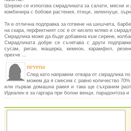
Широко се използва смрадликата за салати, месни и 
комбинира с бобови растения, птици, зеленчуци, зър
Тя е отлична подправка за готвене на шишчета, барбе
на скара, перфектният сос е от кисело мляко и смрадл
Смрадлика може да бъде добавена към сирене, колба
Смрадликата добре се съчетава с други подправк
сусам, риган, мащерка, кимион, карамфил, резен
орехче …
nevena
След като направим отвара от смрадлика по
можем да я смесим с равно количество 70%
или първак домашна ракия и така ще съхраним разт
Идеален е за гаргара при болни венци, парадонтоза и