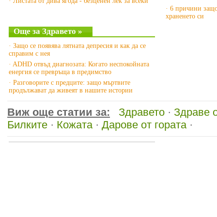
· Листата от дива ягода - безценен лек за всеки
· 6 причини защо
храненето си
Още за Здравето »
· Защо се появява лятната депресия и как да се
справим с нея
· ADHD отвъд диагнозата: Когато неспокойната
енергия се превръща в предимство
· Разговорите с предците: защо мъртвите
продължават да живеят в нашите истории
Виж още статии за:
Здравето
·
Здраве 
Билките
·
Кожата
·
Дарове от гората
·