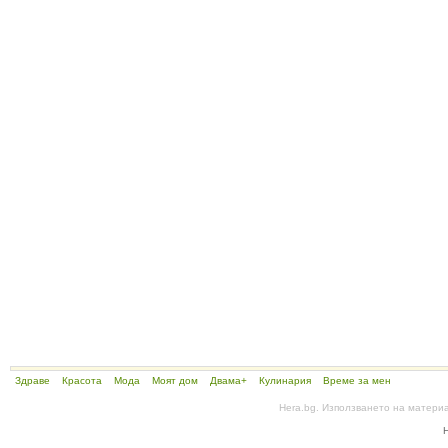
Здраве
Красота
Мода
Моят дом
Двама+
Кулинария
Време за мен
Hera.bg. Използването на матери