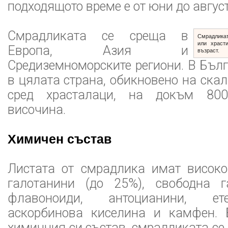
подходящото време е от юни до август
Смрадликата се среща в
Смрадликат
или храст
Европа, Азия и
възраст.
Средиземноморските региони. В Бълг
в цялата страна, обикновено на ска
сред храсталаци, на докъм 80
височина.
Химичен състав
Листата от смрадлика имат висок
галотанини (до 25%), свободна г
флавоноиди, антоцианини, ет
аскорбинова киселина и камфен. 
химичния си състав, смрадликата се