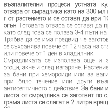
възпалителни процеси устната к
отвара от смрадлика като на 300 мл 
г от растението и се оставя да ври 
огън.
Готовата отвара се оставя да п
като след това се ползва 3-4 пъти на
Трябва да се има предвид че загото
се съхранява повече от 12 часа на с
или повече от 1 ден в хладилник.
Смрадликата се използва още и 
отоци, акне и след изгаряне. Растени
за бани при хемороиди или за ваг
при бяло течение или други въз
антисептичното с действие.
За бани 
листа от смрадлика се заготвят по 
грама листа се слагат в 2 литра врящ