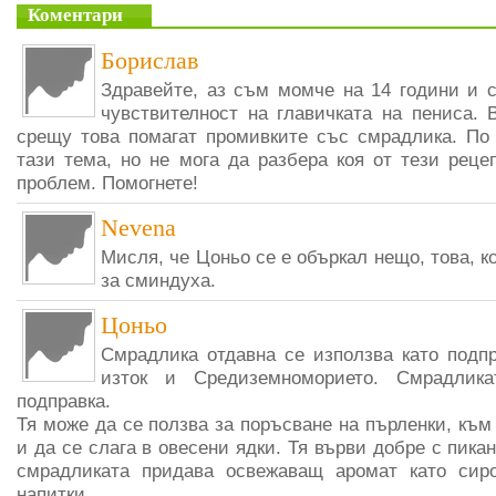
Коментари
Борислав
Здравейте, аз съм момче на 14 години и 
чувствителност на главичката на пениса. 
срещу това помагат промивките със смрадлика. По 
тази тема, но не мога да разбера коя от тези рец
проблем. Помогнете!
Nevena
Мисля, че Цоньо се е объркал нещо, това, ко
за сминдуха.
Цоньо
Смрадлика отдавна се използва като подп
изток и Средиземноморието. Смрадлика
подправка.
Тя може да се ползва за поръсване на пърленки, към
и да се слага в овесени ядки. Тя върви добре с пикан
смрадликата придава освежаващ аромат като сир
напитки.