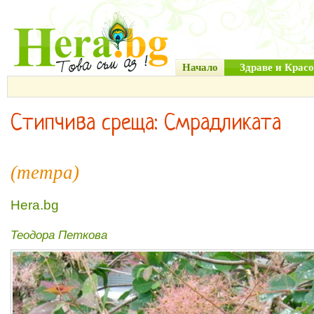
Начало
Здраве и Красо
Стипчива среща: Смрадликата
(тетра)
Hera.bg
Теодора Петкова