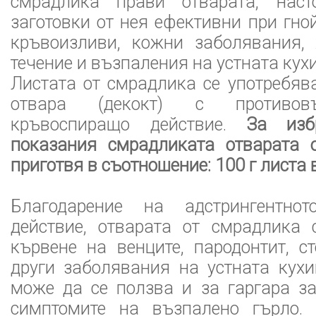
смрадлика прави отварата, наст
заготовки от нея ефективни при гно
кръвоизливи, кожни заболявания, 
течение и възпаления на устната кух
Листата от смрадлика се употребява
отвара (декокт) с противов
кръвоспиращо действие.
За избро
показания смрадликата отварата 
приготвя в съотношение: 100 г листа 
Благодарение на адстрингентнот
действие, отварата от смрадлика 
кървене на венците, пародонтит, с
други заболявания на устната кух
може да се ползва и за гаргара з
симптомите на възпалено гърло.