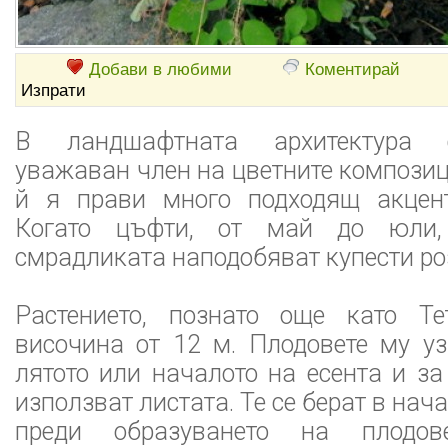
Добави в любими
Коментирай
Изпрати
В ландшафтната архитектура 
уважаван член на цветните композиц
й я прави много подходящ акцент
Когато цъфти, от май до юли,
смрадликата наподобяват купести ро
Растението, познато още като Те
височина от 12 м. Плодовете му у
лятото или началото на есента и за
използват листата. Те се берат в нач
преди образуването на плодов