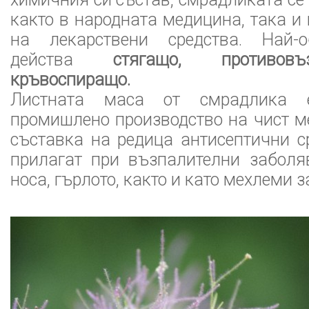
както в народната медицина, така и
на лекарствени средства. Най-о
действа
стягащо, противов
кръвоспиращо.
Листната маса от смрадлика 
промишлено производство на чист м
съставка на редица антисептични ср
прилагат при възпалителни заболя
носа, гърлото, както и като мехлеми з