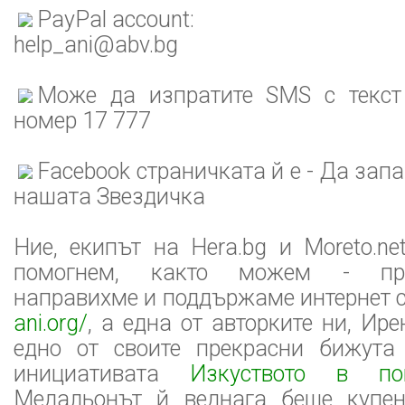
PayPal account:
help_ani@abv.bg
Може да изпратите SMS с текс
номер 17 777
Facebook страничката й е - Да зап
нашата Звездичка
Ние, екипът на Hera.bg и Moreto.ne
помогнем, както можем - пр
направихме и поддържаме интернет 
ani.org/
, а една от авторките ни, Ире
едно от своите прекрасни бижута
инициативата
Изкуството в 
Медальонът й веднага беше купен