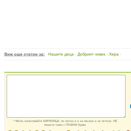
Виж още статии за:
Нашите деца
·
Добрият човек
·
Хера
·
* Моля, използвайте КИРИЛИЦА, по лесно е и за писане и за четене. НЕ
пишете само с ГЛАВНИ букви.