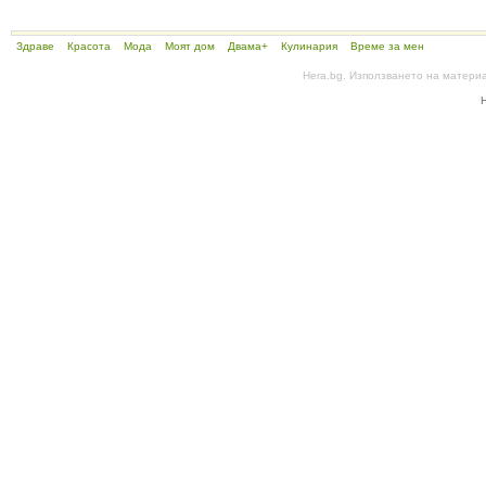
Здраве
Красота
Мода
Моят дом
Двама+
Кулинария
Време за мен
Hera.bg. Използването на матери