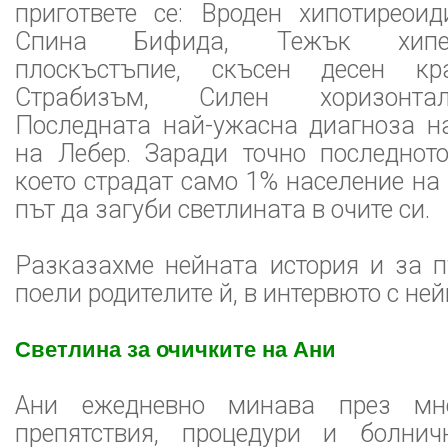
пригответе се: Вроден хипотиреоид
Спина Бифида, Тежък хиперф
плоскъстъпие, скъсен десен кр
Страбизъм, Силен хоризонта
Последната най-ужасна диагноза н
на Лебер. Заради точно последното
което страдат само 1% население на 
път да загуби светлината в очите си.
Разказахме нейната история и за п
поели родителите й, в интервюто с не
Светлина за очичките на Ани
Ани ежедневно минава през мно
препятствия, процедури и болнич