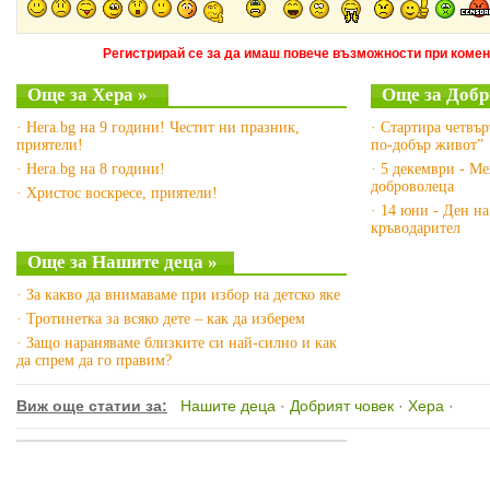
Регистрирай се за да имаш повече възможности при комен
Още за Хера »
Още за Добр
· Hera.bg на 9 години! Честит ни празник,
· Стартира четвър
приятели!
по-добър живот”
· Hera.bg на 8 години!
· 5 декември - М
доброволеца
· Христос воскресе, приятели!
· 14 юни - Ден н
кръводарител
Още за Нашите деца »
· За какво да внимаваме при избор на детско яке
· Тротинетка за всяко дете – как да изберем
· Защо нараняваме близките си най-силно и как
да спрем да го правим?
Виж още статии за:
Нашите деца
·
Добрият човек
·
Хера
·