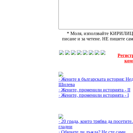
* Моля, използвайте КИРИЛИЦА,
писане и за четене. НЕ пишете с
Регист
ком
Още за Известните жени »
· Жените в българската история: Не
Шилева
· Жените, променили историята - II
· Жените, променили историята - I
Още за Любопитно »
· 20 града, които трябва да посетите.
гладни
· Обичате ли дъжда? Не сте сами