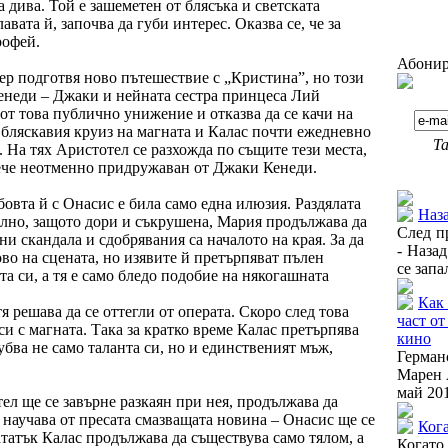
а дива. Той е зашеметен от блясъка и светската
лавата й, започва да губи интерес. Оказва се, че за
рофей.
Абонир
р подготвя ново пътешествие с „Кристина”, но този
Кенеди – Джаки и нейната сестра принцеса Лий
от това публично унижение и отказва да се качи на
 бляскавия круиз на магната и Калас почти ежедневно
Та
 На тях Аристотел се разхожда по същите тези места,
вече неотменно придружаван от Джаки Кенеди.
Още от
бовта й с Онасис е била само една илюзия. Раздялата
Наза
елно, защото дори и съкрушена, Мария продължава да
След п
и скандала и сдобрявания са началото на края. За да
- Назад
ово на сцената, но изявите й претърпяват пълен
се запа
ата си, а тя е само бледо подобие на някогашната
Как 
я решава да се оттегли от операта. Скоро след това
част от
си с магната. Така за кратко време Калас претърпява
кино
убва не само таланта си, но и единственият мъж,
Герма
Марен 
май 201
ел ще се завърне разкаян при нея, продължава да
 научава от пресата смазващата новина – Онасис ще се
Ког
татък Калас продължава да съществува само тялом, а
Когато