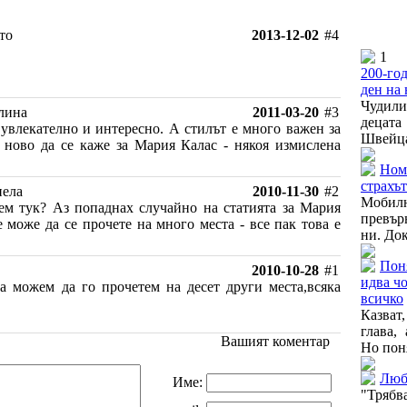
то
2013-12-02
#4
1
200-го
ден на 
Чудили
лина
2011-03-20
#3
децата
 увлекателно и интересно. А стилът е много важен за
Швейца
 ново да се каже за Мария Калас - някоя измислена
Ном
страхъ
иела
2010-11-30
#2
Моби
ем тук? Аз попаднах случайно на статията за Мария
превър
е може да се прочете на много места - все пак това е
ни. Док
Пон
2010-10-28
#1
идва чо
ва можем да го прочетем на десет други места,всяка
всичко
Казва
глава,
Вашият коментар
Но поня
Люб
Име:
"Трябва