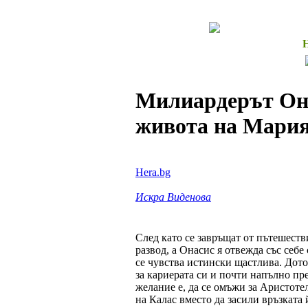
Милиардерът Она
живота на Мария 
Hera.bg
Искра Виденова
След като се завръщат от пътешеств
развод, а Онасис я отвежда със себе
се чувства истински щастлива. Дотол
за кариерата си и почти напълно пр
желание е, да се омъжи за Аристотел
на Калас вместо да засили връзката 