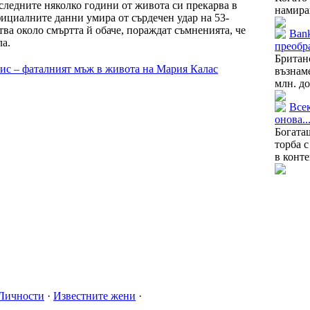
следните няколко години от живота си прекарва в
намираш
ициалните данни умира от сърдечен удар на 53-
тва около смъртта й обаче, пораждат съмненията, че
Bank
ла.
преобра
Брита
с – фаталният мъж в живота на Мария Калас
възнам
млн. до
Всек
онова..
Богата
торба с
в конте
Личности
·
Известните жени
·