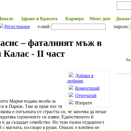
Начало
Здраве и Красота
Кариера
Моят дом
Двама
Регистрация
e-mail:
парола:
сис – фаталният мъж в
Калас - II част
Ав
Добави в
любими
Коментирай
Отпечатай
ието Мария подава молба за
Изпрати
 си в Париж. Там за пръв път тя
кова е погълната от страстта си, че започва да нехае
екратява сценичните си изяви. Единственото й
 и да създадат семейство. Но тази пълна отдаденост
й с магната, по-скоро я руши. Онасис е влюбен не