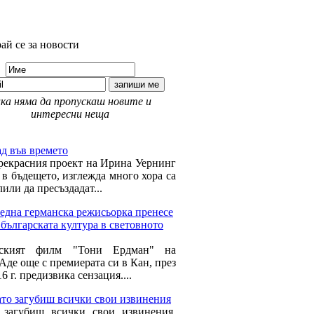
ай се за новости
ка няма да пропускаш новите и
интересни неща
 Време за мен »
д във времето
рекрасния проект на Ирина Уернинг
 в бъдещето, изглежда много хора са
лили да пресъздадат...
една германска режисьорка пренесе
 българската култура в световното
нският филм "Тони Ердман" на
Аде още с премиерата си в Кан, през
6 г. предизвика сензация....
ато загубиш всички свои извинения
 загубиш всички свои извинения,