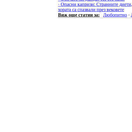
· Опасни капризи: Странните диети,
хората са спазвали през вековете
Виж още статии за:
Любопитно
·