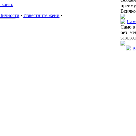
Особе
 които
преиму
Всичко
Личности
·
Известните жени
·
Само
Само в
без ме
завърза
В