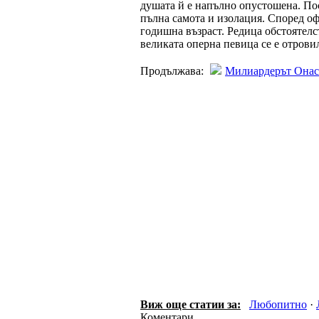
душата й е напълно опустошена. По
пълна самота и изолация. Според оф
годишна възраст. Редица обстоятелс
великата оперна певица се е отрови
Продължава:
Милиардерът Онаси
Виж още статии за:
Любопитно
·
Коментари