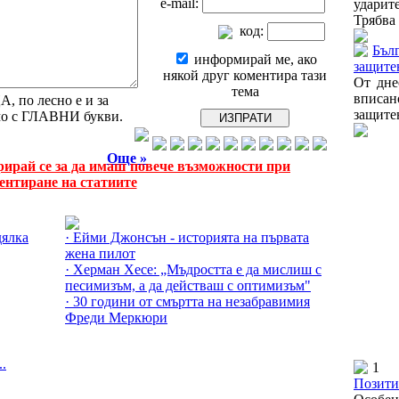
e-mail:
ударит
Трябва 
код:
Бълг
информирай ме, ако
защите
някой друг коментира тази
От дне
тема
вписа
 по лесно е и за
защите
амо с ГЛАВНИ букви.
Още »
рирай се за да имаш повече възможности при
ентиране на статиите
Още за Личности »
дялка
· Ейми Джонсън - историята на първата
жена пилот
· Херман Хесе: „Мъдростта е да мислиш с
песимизъм, а да действаш с оптимизъм"
· 30 години от смъртта на незабравимия
Фреди Меркюри
..
1
Позити