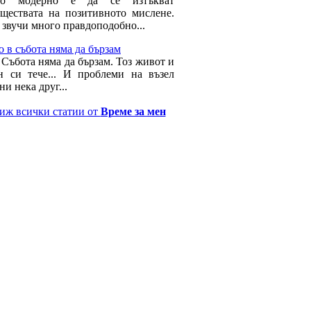
но модерно е да се изтъкват
ществата на позитивното мислене.
 звучи много правдоподобно...
 в събота няма да бързам
 Събота няма да бързам. Тоз живот и
н си тече... И проблеми на възел
ни нека друг...
иж всички статии от
Време за мен