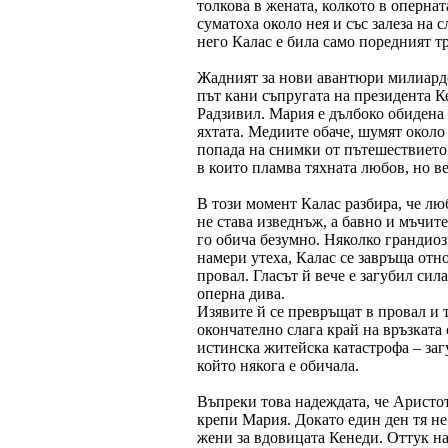
толкова в жената, колкото в опернат
суматоха около нея и със залеза на с
него Калас е била само поредният т
Жадният за нови авантюри милиарде
път кани съпругата на президента 
Радзивил. Мария е дълбоко обидена 
яхтата. Медиите обаче, шумят около
попада на снимки от пътешествието.
в които пламва тяхната любов, но 
В този момент Калас разбира, че лю
не става изведнъж, а бавно и мъчит
го обича безумно. Няколко грандиозн
намери утеха, Калас се завръща отн
провал. Гласът й вече е загубил сил
оперна дива.
Изявите й се превръщат в провал и т
окончателно слага край на връзката 
истинска житейска катастрофа – заг
който някога е обичала.
Въпреки това надеждата, че Аристот
крепи Мария. Докато един ден тя не
жени за вдовицата Кенеди. Оттук на