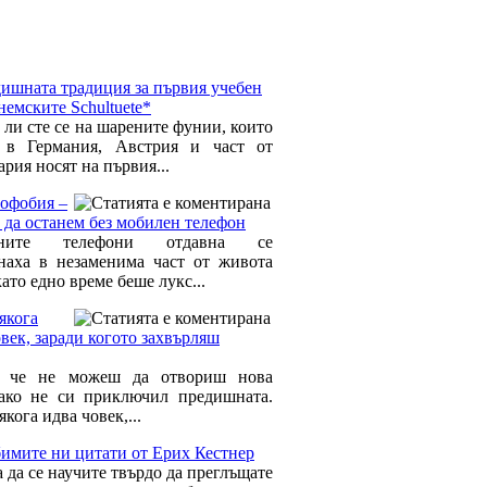
дишната традиция за първия учебен
немските Schultuete*
 ли сте се на шарените фунии, които
 в Германия, Австрия и част от
рия носят на първия...
офобия –
т да останем без мобилен телефон
лните телефони отдавна се
наха в незаменима част от живота
ато едно време беше лукс...
якога
век, заради когото захвърляш
т, че не можеш да отвориш нова
 ако не си приключил предишната.
кога идва човек,...
имите ни цитати от Ерих Кестнер
 да се научите твърдо да преглъщате