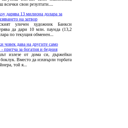
 всички свои резултати....
sy дарява 13 милиона долара за
зяването на затвор
нският уличен художник Банкси
ерява да дари 10 млн. паунда (13,2
лара по текущия обменен...
и човек дава на другите само
. - притча за богатия и бедния
шът излезе от дома си, държейки
 боклук. Вместо да изхвърли торбата
йнера, той я...