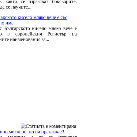
е, както се изразяват боксьорите.
да се научите...
арското кисело мляко вече е със
но име
с Българското кисело мляко вече е
но в европейския Регистър на
ните наименования за...
вно мислене, но на практика?!