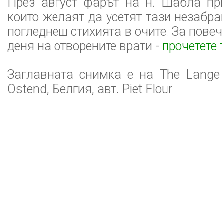
През август фарът на н. Шабла пр
които желаят да усетят тази незабр
погледнеш стихията в очите. За пов
деня на отворените врати -
прочетете 
Заглавната снимка е на The Lange N
Ostend, Белгия, авт. Piet Flour