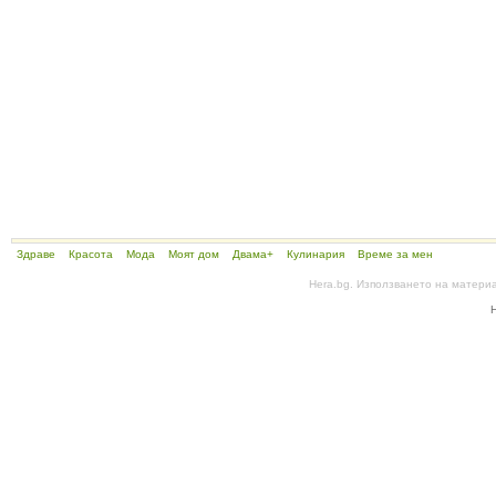
Здраве
Красота
Мода
Моят дом
Двама+
Кулинария
Време за мен
Hera.bg. Използването на матери