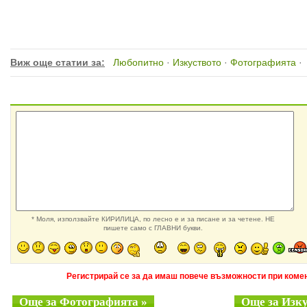
Виж още статии за:
Любопитно
·
Изкуството
·
Фотографията
·
* Моля, използвайте КИРИЛИЦА, по лесно е и за писане и за четене. НЕ
пишете само с ГЛАВНИ букви.
Регистрирай се за да имаш повече възможности при комен
Още за Фотографията »
Още за Изку