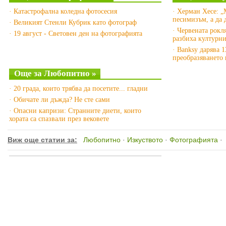
· Катастрофална коледна фотосесия
· Херман Хесе: „
песимизъм, а да
· Великият Стенли Кубрик като фотограф
· Червената рокл
· 19 август - Световен ден на фотографията
разбиха културни
· Banksy дарява 
преобразяването 
Още за Любопитно »
· 20 града, които трябва да посетите... гладни
· Обичате ли дъжда? Не сте сами
· Опасни капризи: Странните диети, които
хората са спазвали през вековете
Виж още статии за:
Любопитно
·
Изкуството
·
Фотографията
·