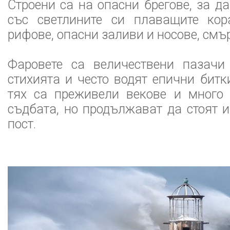
Строени са на опасни брегове, за д
със светлините си плаващите ко
рифове, опасни заливи и носове, смъ
Фаровете са величествени пазачи
стихията и често водят епични битк
тях са преживели векове и много 
съдбата, но продължават да стоят и
пост.