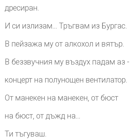
дресиран.
И си излизам... Тръгвам из Бургас.
В пейзажа му от алкохол и вятър.
В беззвучния му въздух падам аз -
концерт на полунощен вентилатор.
От манекен на манекен, от бюст
на бюст, от дъжд на...
Ти тъгуваш.