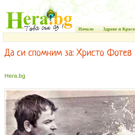
Начало
Здраве и Красо
Да си спомним за: Христо Фотев
Hera.bg