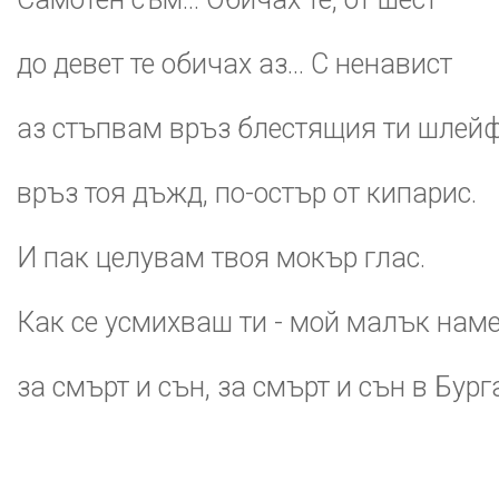
до девет те обичах аз... С ненавист
аз стъпвам връз блестящия ти шлейф
връз тоя дъжд, по-остър от кипарис.
И пак целувам твоя мокър глас.
Как се усмихваш ти - мой малък нам
за смърт и сън, за смърт и сън в Бурга