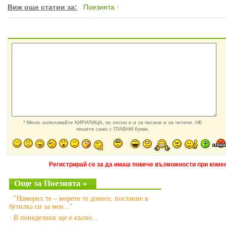
Виж още статии за:
Поезията
·
* Моля, използвайте КИРИЛИЦА, по лесно е и за писане и за четене. НЕ
пишете само с ГЛАВНИ букви.
Регистрирай се за да имаш повече възможности при комен
Още за Поезията »
· "Намерих те – морето те донесе, послание в
бутилка си за мен..."
· В понеделник ще е късно...