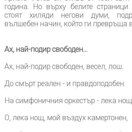
година. Но върху белите страници
стоят хиляди негови думи, под
вълшебен начин, който ги превръща в
Ах, най-подир свободен...
Ах, най-подир свободен, весел, лош.
До смърт реален - и правдоподобен.
На симфоничния оркестър - лека нощ
О, лека нощ, мой въздух камертонен,