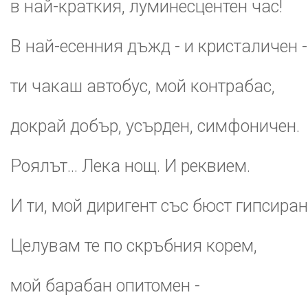
в най-краткия, луминесцентен час!
В най-есенния дъжд - и кристаличен -
ти чакаш автобус, мой контрабас,
докрай добър, усърден, симфоничен.
Роялът... Лека нощ. И реквием.
И ти, мой диригент със бюст гипсиран
Целувам те по скръбния корем,
мой барабан опитомен -