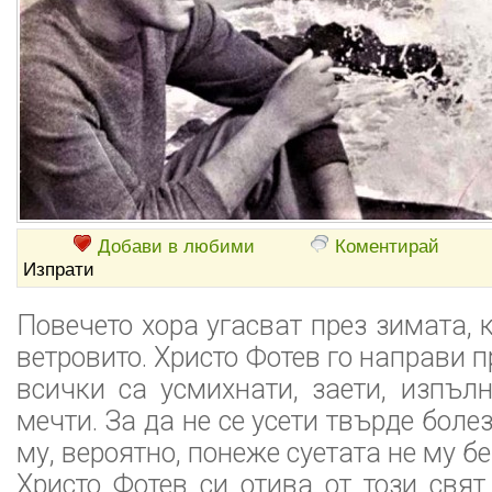
Добави в любими
Коментирай
Изпрати
Повечето хора угасват през зимата, к
ветровито. Христо Фотев го направи пр
всички са усмихнати, заети, изпъл
мечти. За да не се усети твърде боле
му, вероятно, понеже суетата не му б
Христо Фотев си отива от този свя