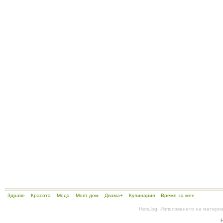
Здраве
Красота
Мода
Моят дом
Двама+
Кулинария
Време за мен
Hera.bg. Използването на матери