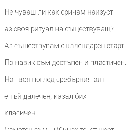
Не чуваш ли как сричам наизуст
аз своя ритуал на съществуващ?
Аз съществувам с календарен старт.
По навик съм достъпен и пластичен.
На твоя поглед сребърния алт
е тъй далечен, казал бих
класичен.
Самотен съм... Обичах те, от шест