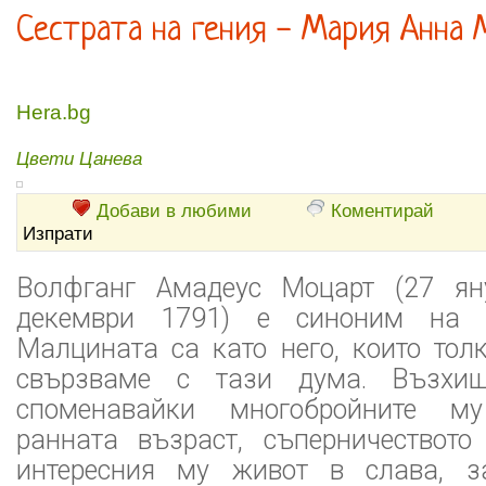
Сестрата на гения - Мария Анна
Hera.bg
Цвети Цанева
Добави в любими
Коментирай
Изпрати
Волфганг Амадеус Моцарт (27 я
декември 1791) е синоним на д
Малцината са като него, които тол
свързваме с тази дума. Възхищ
споменавайки многобройните му
ранната възраст, съперничествот
интересния му живот в слава, з