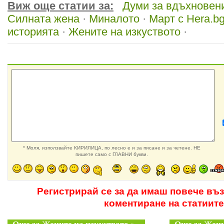
Виж още статии за:
Думи за вдъхновен
Силната жена
·
Миналото
·
Март с Hera.b
историята
·
Жените на изкуството
·
* Моля, използвайте КИРИЛИЦА, по лесно е и за писане и за четене. НЕ
пишете само с ГЛАВНИ букви.
Регистрирай се за да имаш повече въ
коментиране на статиите