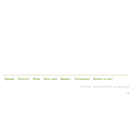
Здраве
Красота
Мода
Моят дом
Двама+
Кулинария
Време за мен
Hera.bg. Използването на матери