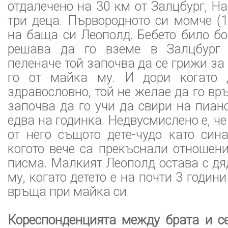
отдалечено на 30 км от Залцбург, Н
три деца. Първородното си момче (1
на баща си Леополд. Бебето било б
решава да го вземе в Залцбург 
пеленаче той започва да се грижи за
го от майка му. И дори когато д
здравословно, той не желае да го вр
започва да го учи да свири на пиано
едва на годинка. Недвусмислено е, ч
от него същото дете-чудо като син
когото вече са прекъснали отношен
писма. Малкият Леополд остава с дя
му, когато детето е на почти 3 години
връща при майка си.
Кореспонденцията между брата и се