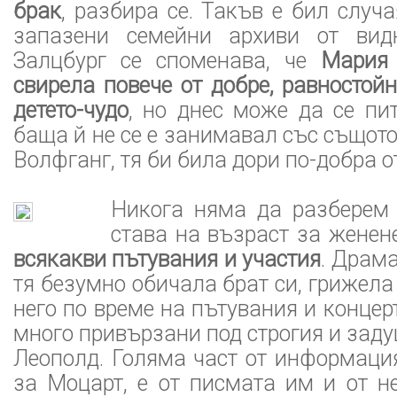
брак
, разбира се. Такъв е бил случа
запазени семейни архиви от вид
Залцбург се споменава, че
Мария
свирела повече от добре, равностой
детето-чудо
, но днес може да се пи
баща й не се е занимавал със същото
Волфганг, тя би била дори по-добра о
Никога няма да разберем 
става на възраст за женен
всякакви пътувания и участия
. Драма
тя безумно обичала брат си, грижела
него по време на пътувания и концер
много привързани под строгия и зад
Леополд. Голяма част от информаци
за Моцарт, е от писмата им и от н