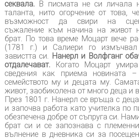
секвала.
В писмата не си личала н
таланта, нито огорчение от това, 
възможност да свири на сцен
съжаление към начина на живот н
брат. По това време Моцарт вече р
(1781 г.) и Салиери го измъчвал
завистта си.
Нанерл и Волфганг оба
отдалечават.
Когато Моцарт умира 
сведения как приема новината –
семейството му и децата му. Самат
живот, заобиколена от много деца и 
През 1801 г. Нанерл се връща с деца
и започва работа като учителка по п
обезпечена добре от съпруга си. Нам
брат си и се запознава с племенни
вълнение в дневника си за посещен