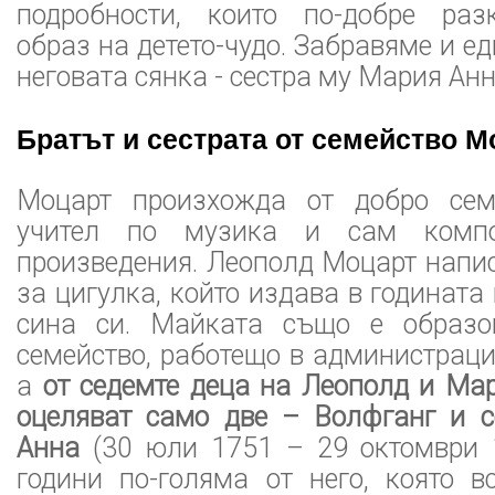
подробности, които по-добре раз
образ на детето-чудо. Забравяме и е
неговата сянка - сестра му Мария Анн
Братът и сестрата от семейство М
Моцарт произхожда от добро сем
учител по музика и сам компо
произведения. Леополд Моцарт напи
за цигулка, който издава в годината
сина си. Майката също е образо
семейство, работещо в администраци
а
от седемте деца на Леополд и Ма
оцеляват само две – Волфганг и 
Анна
(30 юли 1751 – 29 октомври 1
години по-голяма от него, която в