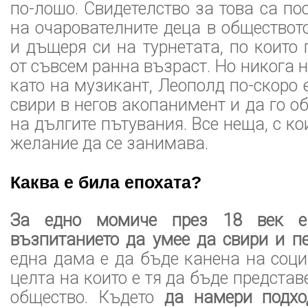
по-лошо. Свидетелство за това са по
на очарователните деца в обществот
и дъщеря си на турнетата, по които
от съвсем ранна възраст. Но никога н
като на музикант, Леополд по-скоро 
свири в негов акопанимент и да го о
на дългите пътувания. Все неща, с ко
желание да се занимава.
Каква е била епохата?
За едно момиче през 18 век е
възпитанието да умее да свири и пе
една дама е да бъде канена на соц
целта на които е тя да бъде предста
общество. Където
да намери подхо