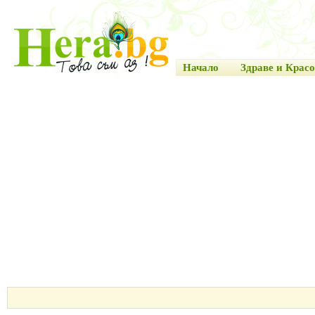
Начало
Здраве и Красо