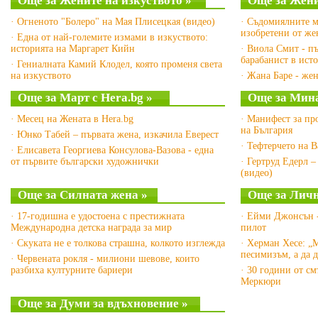
Още за Жените на изкуството »
Още за Жени
· Огненото "Болеро" на Мая Плисецкая (видео)
· Съдомиялните м
изобретени от ж
· Една от най-големите измами в изкуството:
историята на Маргарет Кийн
· Виола Смит - п
барабанист в ист
· Гениалната Камий Клодел, която променя света
на изкуството
· Жана Баре - жен
Още за Март с Hera.bg »
Още за Мина
· Месец на Жената в Hera.bg
· Манифест за пр
на България
· Юнко Табей – първата жена, изкачила Еверест
· Тефтерчето на 
· Елисавета Георгиева Консулова-Вазова - една
от първите български художнички
· Гертруд Едерл –
(видео)
Още за Силната жена »
Още за Личн
· 17-годишна е удостоена с престижната
· Ейми Джонсън -
Международна детска награда за мир
пилот
· Скуката не е толкова страшна, колкото изглежда
· Херман Хесе: „
песимизъм, а да 
· Червената рокля - милиони шевове, които
разбиха културните бариери
· 30 години от с
Меркюри
Още за Думи за вдъхновение »