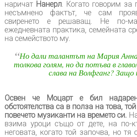
наричат
Нанерл
. Когато говорим за 
несъмнено фактът, че сам проя
свиренето е решаващ. Не по-м
ежедневната практика, семейната с
на семейството му.
“
Но дали талантът на Мария Анна 
толкова голям, но да потъва в глав
слава на Волфганг? Защо 
Освен че Моцарт е бил надарен
обстоятелства са в полза на това, то
повечето музиканти на времето си.
На
взима уроци също от дете, на по-к
неговата, когато той започва, но тя