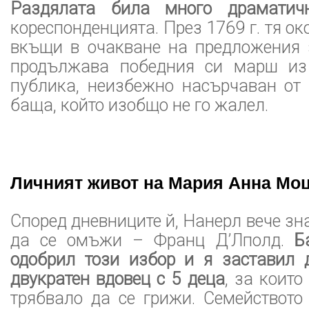
Раздялата била много драматич
кореспонденцията. През 1769 г. тя о
вкъщи в очакване на предложения 
продължава победния си марш из 
публика, неизбежно насърчаван от
баща, който изобщо не го жалел.
Личният живот на Мария Анна Мо
Според дневниците й, Нанерл вече зн
да се омъжи – Франц Д’Лполд.
Б
одобрил този избор и я заставил
двукратен вдовец с 5 деца
, за коит
трябвало да се грижи. Семейството