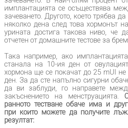
зачеването. В най-голям процент о
имплантацията се осъществява межд
зачеването. Другото, което трябва да 
няколко дена след това хормонът н
урината достига такова ниво, че 
отчетен от домашните тестове за брем
Така например, ако имплантацият
станала на 10-ия ден от овулацият
хормона ще се покачат до 25 mUI не 
ден. За да сте напълно сигурни обач
да ви заблуди, го направете меж
закъснението на менструацията.
ранното тестване обаче има и друг
при които можете да получите лъж
резултат: