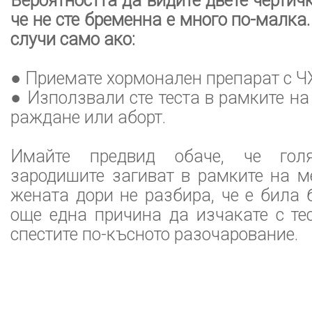
Вероятността да видите двете чертичк
че не сте бременна е много по-малка
случи само ако:
● Приемате хормонален препарат с Ч
● Използвали сте теста в рамките на
раждане или аборт.
Имайте предвид обаче, че гол
зародишите загиват в рамките на м
жената дори не разбира, че е била 
още една причина да изчакате с те
спестите по-късното разочарование.