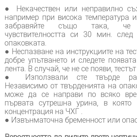
● Некачествен или неправилно съ
например при висока температура и
забравяйте също така, че
чувствителността си 30 мин. след
опаковката.
● Неспазване на инструкциите на тес
добре упътването и следете появат
лента. В случай, че не се появи, тестъ
● Използвали сте твърде раз
Независимо от твърденията на опако
може да се направи по всяко вре
първата сутрешна урина, в която
концентрация на ЧХГ .
● Извънматочна бременност или опасн