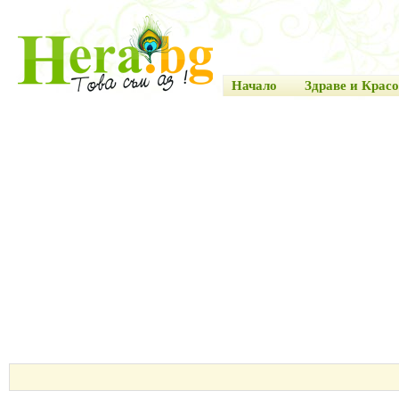
Начало
Здраве и Красо