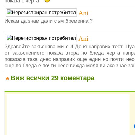
показа 1 черта
Ani
Искам да знам дали съм бременна!?
Ani
Здравейте закъснява ми с 4 Деня направих тест Шуа
от закъснението показа втора но бледа черта напр
показаха така днес направих още един но почти нес
още по бледа е почти несе вижда моля ви ако знае за
Виж всички 29 коментара