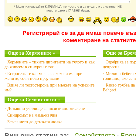
* Моля, използвайте КИРИЛИЦА, по лесно е и за писане и за четене. НЕ
пишете само с ГЛАВНИ букви.
Регистрирай се за да имаш повече въ
коментиране на статиите
Още за Хормоните »
Още за Брем
· Хормоните – тихите диригенти на тялото и как
· Одобриха за пъ
да живеем в синхрон с тях
депресия
· Естрогенът е ключов за алкохолизма при
· Милион бебета 
жените, сочи ново проучване
годишно, ако се 
· Влияе ли тестостерона при мъжете на успехите
· Какво трябва да
им?
Bahçeci
Още за Семейството »
· Домашно училище за позитивно мислене
· Синдромът на мама-квачка
· Безсънието до детската люлка
Виж още статии за:
Семейството
·
Брем