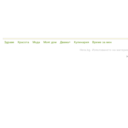
Здраве
Красота
Мода
Моят дом
Двама+
Кулинария
Време за мен
Hera.bg. Използването на матери