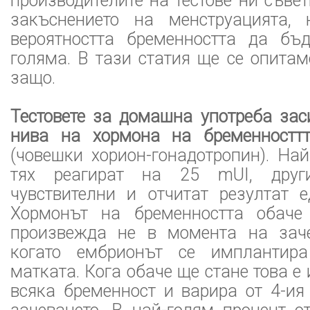
производителите на тестове ни съве
закъснението на менструацията, 
вероятността бременността да бъ
голяма. В тази статия ще се опита
защо.
Тестовете за домашна употреба зас
нива на хормона на бременностт
(човешки хорион-гонадотропин). Най
тях реагират на 25 mUI, друг
чувствителни и отчитат резултат 
Хормонът на бременността обаче
произвежда не в момента на заче
когато ембрионът се имплантир
матката. Кога обаче ще стане това е
всяка бременност и варира от 4-ия