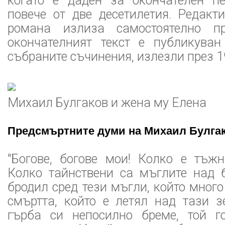
когато е даден за окончателен п
повече от две десетилетия. Редакт
романа излиза самостоятелно п
окончателният текст е публикува
събраните съчинения, излезли през 19
Михаил Булгаков и жена му Елена
Предсмъртните думи на Михаил Булгак
"Богове, богове мои! Колко е тъжн
Колко тайнствени са мъглите над б
бродил сред тези мъгли, който много
смъртта, който е летял над тази з
гърба си непосилно бреме, той г