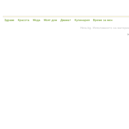
Здраве
Красота
Мода
Моят дом
Двама+
Кулинария
Време за мен
Hera.bg. Използването на матери