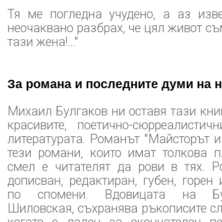
Тя ме погледна учудено, а аз из
неочаквано разбрах, че цял живот с
тази жена!..."
За романа и последните думи на н
Михаил Булгаков ни оставя тази книг
красивите, поетично-сюрреалисти
литературата. Романът "Майсторът и
тези романи, които имат толкова п
смел е читателят да рови в тях. Р
дописван, редактиран, губен, горен
по спомени. Вдовицата на Бу
Шиловская, съхранява ръкописите сл