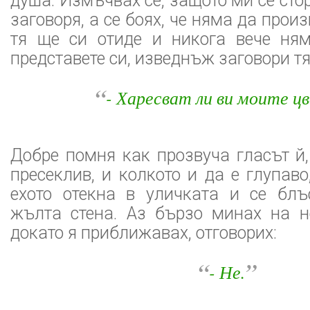
душа. Измъчвах се, защото ми се стор
заговоря, а се боях, че няма да прои
тя ще си отиде и никога вече ня
представете си, изведнъж заговори тя
“
- Харесват ли ви моите ц
Добре помня как прозвуча гласът й,
пресеклив, и колкото и да е глупаво
ехото отекна в уличката и се бл
жълта стена. Аз бързо минах на н
докато я приближавах, отговорих:
“
”
- Не.