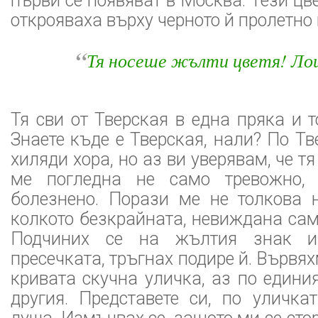
първи се появяват в Москва. Тези цв
открояваха върху черното й пролетно 
“
Тя носеше жълти цветя! Ло
Тя сви от Тверская в една пряка и т
Знаете къде е Тверская, нали? По Т
хиляди хора, но аз ви уверявам, че т
ме погледна не само тревожно,
болезнено. Порази ме не толкова н
колкото безкрайната, невиждана само
Подчиних се на жълтия знак 
пресечката, тръгнах подире й. Вървя
кривата скучна уличка, аз по единия
другия. Представете си, по уличк