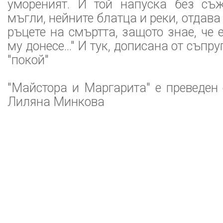
умореният. И той напуска без съ
мъгли, нейните блатца и реки, отдава 
ръцете на смъртта, защото знае, че 
му донесе..." И тук, дописана от съпру
"покой"
"Майстора и Маргарита" е преведен 
Лиляна Минкова