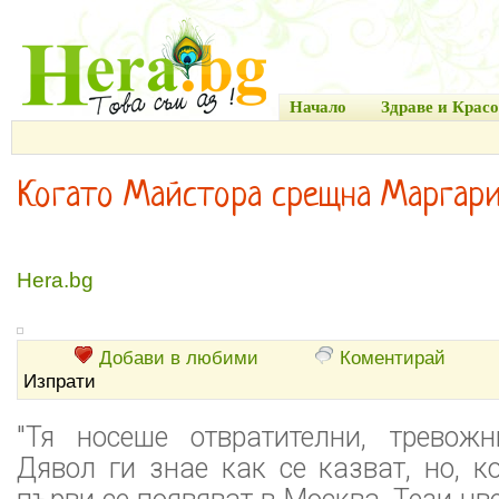
Начало
Здраве и Красо
Когато Майстора срещна Маргар
Hera.bg
Добави в любими
Коментирай
Изпрати
"Тя носеше отвратителни, тревож
Дявол ги знае как се казват, но, к