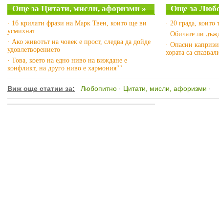
Още за Цитати, мисли, афоризми »
Още за Люб
· 16 крилати фрази на Марк Твен, които ще ви
· 20 града, които 
усмихнат
· Обичате ли дъж
· Ако животът на човек е прост, следва да дойде
· Опасни капризи
удовлетворението
хората са спазвал
· Това, което на едно ниво на виждане е
конфликт, на друго ниво е хармония""
Виж още статии за:
Любопитно
·
Цитати, мисли, афоризми
·