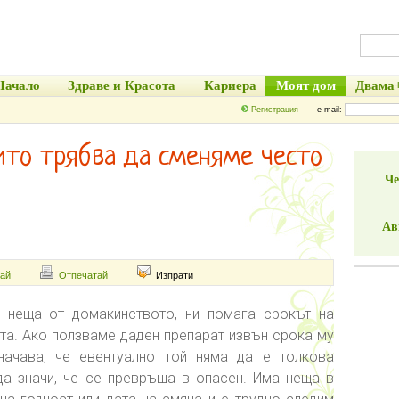
Начало
Здраве и Красота
Кариера
Моят дом
Двама
Регистрация
e-mail:
оито трябва да сменяме често
Че
Ав
ай
Отпечатай
Изпрати
 неща от домакинството, ни помага срокът на
ата. Ако ползваме даден препарат извън срока му
начава, че евентуално той няма да е толкова
а значи, че се превръща в опасен. Има неща в