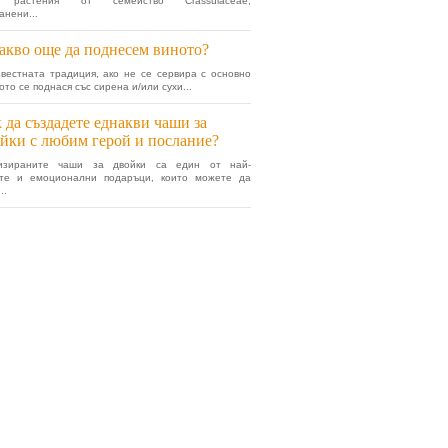
 растения от семейство Crassulaceae,
анени...
акво още да поднесем виното?
вестната традиция, ако не се сервира с основно
ото се поднася със сирена и/или сухи...
 да създадете еднакви чаши за
йки с любим герой и послание?
изираните чаши за двойки са един от най-
ите и емоционални подаръци, които можете да
..