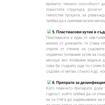
времето тяхната способност да
порестата структура, досегът
гнилостни процеси, за развъжд
трябва да я сменяме всеки месец,
5. Пластмасови кутии и съ
Пластмасата е един от най-голе
излезе от домовете, тя става о
отделя от стените на съдовет
седмично ползваме кутии за съхр
месеца, ако ползваме веднъж дн
това би създало още по-голям бо
съдове от метал, стъкло и др., к
6. Препрати за дезинфекци
Като повечето препарати, дори 
годност, който трябва да се спаз
не се стига до надвишаване на т