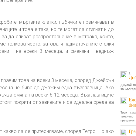
а препаратите.
кробите, мъртвите клетки, гъбичките преминават в
иците и това е така, но те могат да стигнат и до
, за да спират разпространение в матрака, който,
ме толкова често, затова и надматрчаните стелки
рани - на всеки 3 месеца, и сменяни - веднъж
1
Доб
а правим това на всеки 3 месеца, според Джейсън
Джулай мо
 месеца не бива да държим една възглавница. Ако
за Българи
оръчва смяна на всеки 6-12 месеца. Възглавниците
Еле
стоят покрити от завивките и са идеална среда за
бил
Този так
токсично
предпочит
т какво да се притесняваме, според Тетро. Но ако
Гра