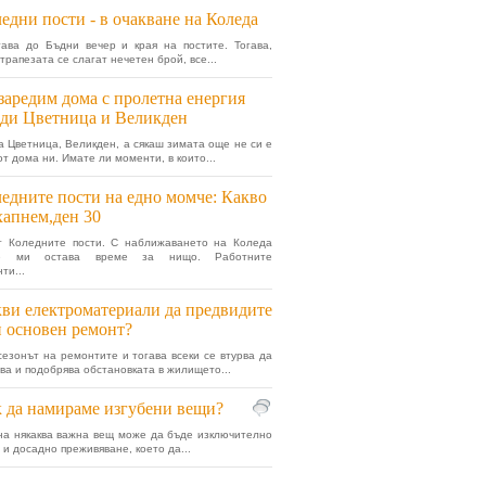
едни пости - в очакване на Коледа
ава до Бъдни вечер и края на постите. Тогава,
трапезата се слагат нечетен брой, все...
заредим дома с пролетна енергия
ди Цветница и Великден
 Цветница, Великден, а сякаш зимата още не си е
от дома ни. Имате ли моменти, в които...
едните пости на едно момче: Какво
хапнем,ден 30
т Коледните пости. С наближаването на Коледа
е ми остава време за нищо. Работните
ти...
ви електроматериали да предвидите
 основен ремонт?
сезонът на ремонтите и тогава всеки се втурва да
ва и подобрява обстановката в жилището...
 да намираме изгубени вещи?
на някаква важна вещ може да бъде изключително
 и досадно преживяване, което да...