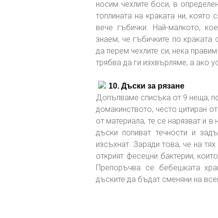
носим чехлите боси, в определе
топлината на краката ни, която
вече гъбички. Най-малкото, ко
знаем, че гъбичките по краката
да перем чехлите си, нека правим
трябва да ги изхвърляме, а ако у
10. Дъски за рязане
Допълваме списъка от 9 неща, п
домакинството, често цитиран от 
от материала, те се нарязват и в
дъски попиват течности и зад
изсъхнат. Заради това, че на тя
открият фесецни бактерии, коит
Препоръчва се бебешката хра
дъските да бъдат сменяни на все