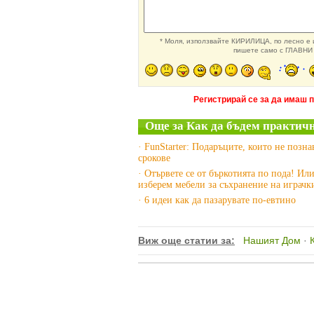
* Моля, използвайте КИРИЛИЦА, по лесно е и
пишете само с ГЛАВНИ 
Регистрирай се за да имаш 
Още за Как да бъдем практич
· FunStarter: Подаръците, които не позна
срокове
· Отървете се от бъркотията по пода! Или
изберем мебели за съхранение на играчк
· 6 идеи как да пазарувате по-евтино
Виж още статии за:
Нашият Дом
·