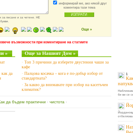
информирай ме, ако някой друг
коментира тази тема
 за писане и за четене. НЕ
букви.
Още »
повече възможности при коментиране на статиите
ни »
Още за Нашият Дом »
ват
· Топ 3 причини да изберете двустенни чаши за
кафе
 как да
· Палцова косачка – кога е по-добър избор от
1
Как
и
стандартната?
напукв
· За какво да внимавате при избор на касетъчен
климатик?
Наближава
би ви се с
Как да бъдем практични
·
чистота
·
Йор
Йордановд
отбелязва 
Наз
Ве