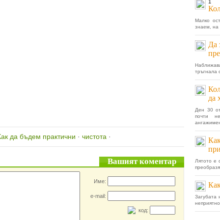
1
Кол
Малко ост
знаем, на 
Да 
пре
Наближава
тръгнала 
Кол
да 
Ден 30 о
почти н
ангажимен
Как да бъдем практични
·
чистота
·
Как
при
Вашият коментар
Лятото е 
преобразя
Име:
Как
e-mail:
Загубата 
неприятно
код: