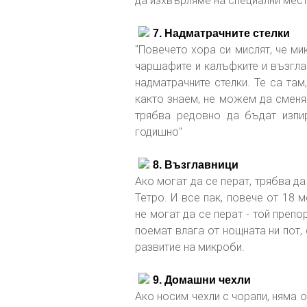
да изхвърляме на специални мест
7. Надматрачните стелки
"Повечето хора си мислят, че ми
чаршафите и калъфките и възглавн
надматрачните стелки. Те са там
както знаем, не можем да сменя
трябва редовно да бъдат изпи
годишно"
8. Възглавници
Ако могат да се перат, трябва д
Тетро. И все пак, повече от 18
не могат да се перат - той преп
поемат влага от нощната ни пот, 
развитие на микроби.
9. Домашни чехли
Ако носим чехли с чорапи, няма о