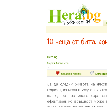
10 неща от бита, к
Hera.bg
Мария Алексиева
Добави в любими
Коментир
За да следим живота на някои
годност, изписан върху опаковк
на годност, за много хора оз
ефективен, но всъщност може д