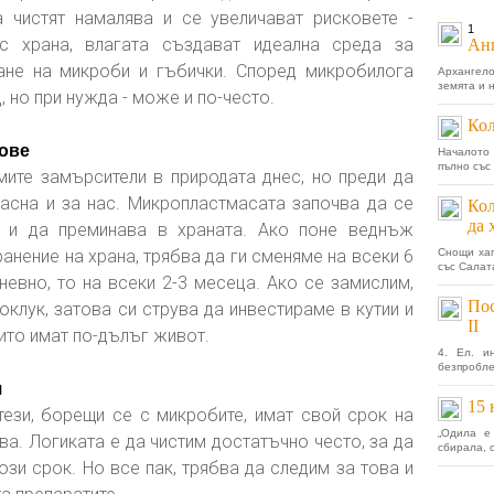
 чистят намалява и се увеличават рисковете -
1
 с храна, влагата създават идеална среда за
Анг
ане на микроби и гъбички. Според микробилога
Архангело
земята и н
 но при нужда - може и по-често.
Кол
дове
Началото 
пълно със
мите замърсители в природата днес, но преди да
пасна и за нас. Микропластмасата започва да се
Кол
да 
е и да преминава в храната. Ако поне веднъж
анение на храна, трябва да ги сменяме на всеки 6
Снощи хап
със Салата
евно, то на всеки 2-3 месеца. Ако се замислим,
Пос
клук, затова си струва да инвестираме в кутии и
II
оито имат по-дълъг живот.
4. Ел. и
безпробле
я
15 
тези, борещи се с микробите, имат свой срок на
„Одила е
ва. Логиката е да чистим достатъчно често, за да
сбирала, 
ози срок. Но все пак, трябва да следим за това и