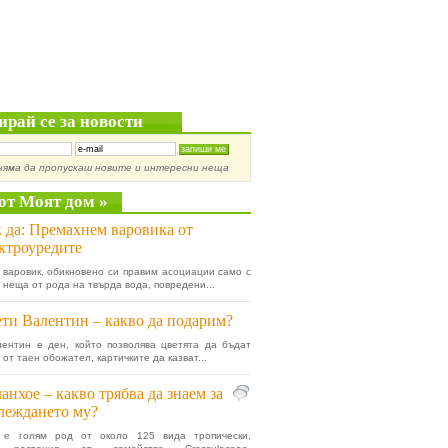
ирай се за новости
няма да пропускаш новите и интересни неща
от Моят дом »
 да: Премахнем варовика от
ктроуредите
 варовик, обикновено си правим асоциации само с
 неща от рода на твърда вода, повредени...
ти Валентин – какво да подарим?
ентин е ден, който позволява цветята да бъдат
от таен обожател, картичките да казват...
анхое – какво трябва да знаем за
леждането му?
 е голям род от около 125 вида тропически,