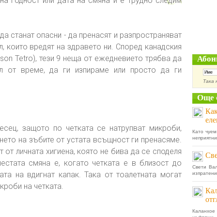
на годност или дата на смяна и е трудно следим
да станат опасни - да пренасят и разпространяват
л, които вредят на здравето ни. Според канадския
on Tetro), тези 9 неща от ежедневието трябва да
Абон
л от време, да ги изпираме или просто да ги
Така 
Още 
Как
еле
есец, защото по четката се натрупват микроби,
Като чуем
нето на зъбите от устата всъщност ги пренасяме.
неприятни
 от личната хигиена, която не бива да се споделя
Све
естата смяна е, когато четката е в близост до
Свети Вал
ата на вдигнат капак. Така от тоалетната могат
изпратени 
кроби на четката.
Кал
отг
Каланхое