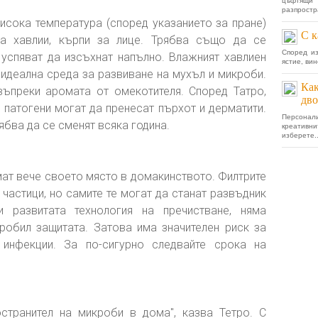
цъфтящи
разпростр
висока температура (според указанието за пране)
С к
а хавлии, кърпи за лице. Трябва също да се
Според из
 успяват да изсъхнат напълно. Влажният хавлиен
ястие, вин
е идеална среда за развиване на мухъл и микроби.
Как
ъпреки аромата от омекотителя. Според Татро,
дво
 патогени могат да пренесат пърхот и дерматити.
Персонал
ябва да се сменят всяка година.
креативн
изберете..
мат вече своето място в домакинството. Филтрите
частици, но самите те могат да станат развъдник
 развитата технология на пречистване, няма
пробил защитата. Затова има значителен риск за
инфекции. За по-сигурно следвайте срока на
остранител на микроби в дома", казва Тетро. С