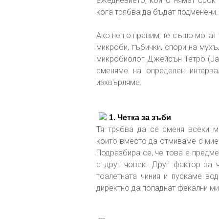
ежедневието, които нямат срок 
кога трябва да бъдат подменени.
Ако не го правим, те също могат 
микроби, гъбички, спори на мухъ
микробиолог Джейсън Тетро (Jas
сменяме на определен интерва
изхвърляме.
1. Четка за зъби
Тя трябва да се сменя всеки м
които вместо да отмиваме с мие
Подразбира се, че това е предмет
с друг човек. Друг фактор за ч
тоалетната чиния и пускаме вод
директно да попаднат фекални ми