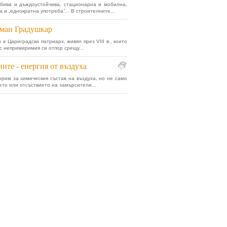
бива и дъждоустойчива, стационарна и мобилна,
 и „еднократна употреба”... В строителните...
ман Градушкар
 е Цариградски патриарх, живял през VIII в., които
 с непримиримия си отпор срещу...
ите - енергия от въздуха
орим за химическия състав на въздуха, но не само
ето или отсъствието на замърсители...