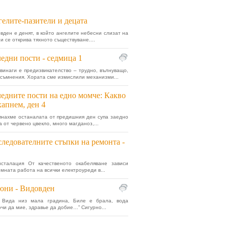
елите-пазители и децата
вден е денят, в който ангелите небесни слизат на
и се открива тяхното съществуване....
едни пости - седмица 1
винаги е предизвикателство – трудно, вълнуващо,
 съмнения. Хората сме измислили механизми...
едните пости на едно момче: Какво
хапнем, ден 4
нахме останалата от предишния ден супа заедно
 от червено цвекло, много магданоз,...
ледователните стъпки на ремонта -
нсталация От качественото окабеляване зависи
мната работа на всички електроуреди в...
юни - Видовден
 Вида низ мала градина, Биле е брала, вода
очи да мие, здравье да добие…” Сигурно...