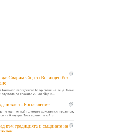
 да: Сварим яйца за Великден без
ане
 Голямото великденско боядисване на яйца. Може
е случвало да сложите 20- 30 яйца и...
дановден - Богоявление
ен е един от най-големите християнски празници,
се на 6 януари. Това е денят, в който...
ад към традицията и същината на
ликден