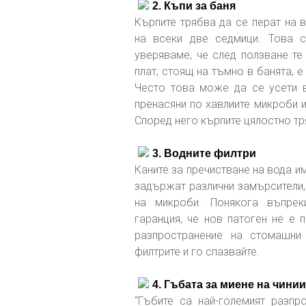
2. Къпи за баня
Кърпите трябва да се перат на 
на всеки две седмици. Това с
уверяваме, че след ползване те
плат, стоящ на тъмно в банята, 
Често това може да се усети в
пренасяни по хавлиите микроби и
Според него кърпите цялостно тр
3. Водните филтри
Каните за пречистване на вода и
задържат различни замърсители, 
на микроби. Понякога въпреки
гаранция, че нов патоген не е 
разпространение на стомашни 
филтрите и го спазвайте.
4. Гъбата за миене на чинии
“Гъбите са най-големият разпр