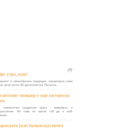
ро утро, юли!
рнинг е своеобразна традиция, характерна само
я, вече почти 30 десетилетия. Песента...
гантният чимшир е още интересна
ка
а симпатичен градински храст - чимширът, е
 растение. Но това не пречи той да е най-
ания...
динската (или балконска) мебел