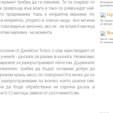
н момент трябва да ги сменяме. Те се спарват от
Слънцелю
дълговечна
 се превръща във влага и така се развъждат най-
ето предизвиква това, е неприятна миризма. Но
Гер
 са неприятно, упорито и опасно нещо. Ако можем
Св. Герман
се прочул
 това веднъж месечно, ако не - на всеки 6 месеца
сетим миризма - на момента.
Йон
Често гов
от наличи
осочени от Джейсън Тетро, с още един предмет от
учените - дъските за рязане в кухнята. Незвисимо
 нарезите се разпространяват патогени. Дървените
ължително трябва да бъдат оставяни добре да
х режем храна, месо, по повърхността може да се
о разпространяваме по всичко, което режем там.
на да бъде обработвана на отделна дъска, а
ки 6-12 месеца, зависи от състоянието им.