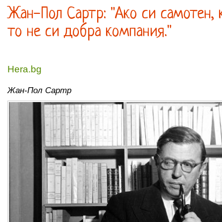
Жан-Пол Сартр: "Ако си самотен, 
то не си добра компания."
Hera.bg
Жан-Пол Сартр