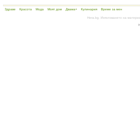
Здраве
Красота
Мода
Моят дом
Двама+
Кулинария
Време за мен
Hera.bg. Използването на матери