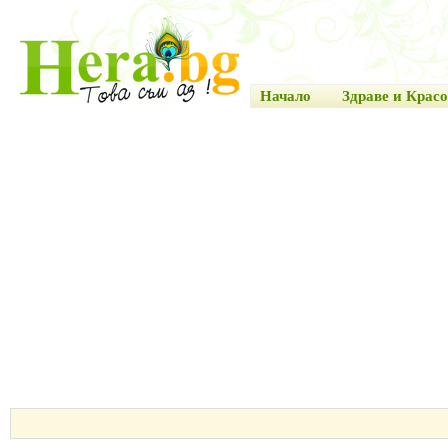
Начало
Здраве и Красо