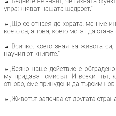
„Бедните не знаят, че тяхната функ
упражняват нашата щедрост.“
„Що се отнася до хората, мен ме ин
което са, а това, което могат да станат.
„Всичко, което зная за живота си,
научил от книгите.“
„Всяко наше действие е обградено 
му придават смисъл. И всеки път, 
отново, сме принудени да търсим нов
„Животът започва от другата страна