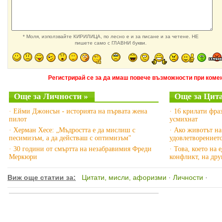
* Моля, използвайте КИРИЛИЦА, по лесно е и за писане и за четене. НЕ
пишете само с ГЛАВНИ букви.
Регистрирай се за да имаш повече възможности при комен
Още за Личности »
Още за Цита
· Ейми Джонсън - историята на първата жена
· 16 крилати фра
пилот
усмихнат
· Херман Хесе: „Мъдростта е да мислиш с
· Ако животът на 
песимизъм, а да действаш с оптимизъм"
удовлетворениет
· 30 години от смъртта на незабравимия Фреди
· Това, което на
Меркюри
конфликт, на дру
Виж още статии за:
Цитати, мисли, афоризми
·
Личности
·