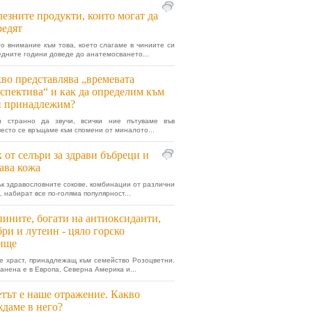
езните продукти, които могат да
редят
о внимание към това, което слагаме в чиниите си
едните години доведе до анатемосването...
во представлява „времевата
спектива“ и как да определим към
п принадлежим?
и странно да звучи, всички ние пътуваме във
често се връщаме към спомени от миналото...
 от селъри за здрави бъбреци и
ава кожа
к здравословните сокове, комбинации от различни
 набират все по-голяма популярност...
ините, богати на антиоксиданти,
ри и лутеин - цяло горско
ище
е храст, принадлежащ към семейство Розоцветни.
анена е в Европа, Северна Америка и...
тът е наше отражение. Какво
даме в него?