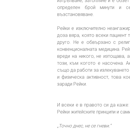
изтръпване, затопляне и е обзет
определен брой минути и с
възстановяване.
Рейки е изключително неангажир
доза вяра, която всеки пациент 
друго. Не е обвързано с религ
конвенционалната медицина. Рей
вреди на никого, не изтощава, 
този, към когото е насочена. А
също да работи за излекуването 
и физическа активност, това ко
заради Рейки.
И всеки е в правото си да каже:
Рейки житейските принципи и сами
„Точно днес, не се гневи.”