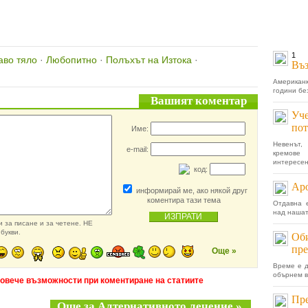
1
аво тяло
·
Любопитно
·
Полъхът на Изтока
·
Въз
Американк
години без
Вашият коментар
Уче
пот
Име:
Невенът,
e-mail:
кремове
интересен,
код:
Аро
информирай ме, ако някой друг
коментира тази тема
Отдавна 
над нашат
 за писане и за четене. НЕ
букви.
Оби
пре
Още »
Време е д
обърнем в
повече възможности при коментиране на статиите
Пре
Още за Алтернативното лечение »