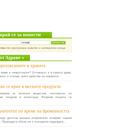
ирай се за новости
няма да пропускаш новите и интересни неща
от Здраве »
ротоксините в храната
 какво е невротоксин? Отговорът е в самата дума.
инът е отрова, която действа на нервните...
во се крие в месните продукти
оворим за полезни вещества, неотменно си
яме плодове и зеленчуци. Въпреки лошата си
нитетът по време на бременността
унда десетки външни неприятели атакуват нашия
. Природата обаче ни е осигурила надеждна...