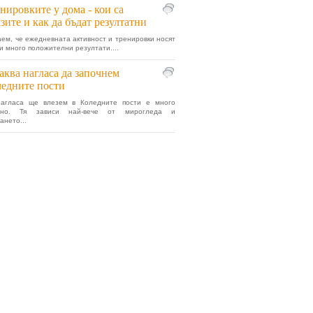
нировките у дома - кои са
зите и как да бъдат резултатни
аем, че ежедневната активност и тренировки носят
си много положителни резултати....
аква нагласа да започнем
едните пости
нагласа ще влезем в Коледните пости е много
елно. Тя зависи най-вече от мирогледа и
ането...