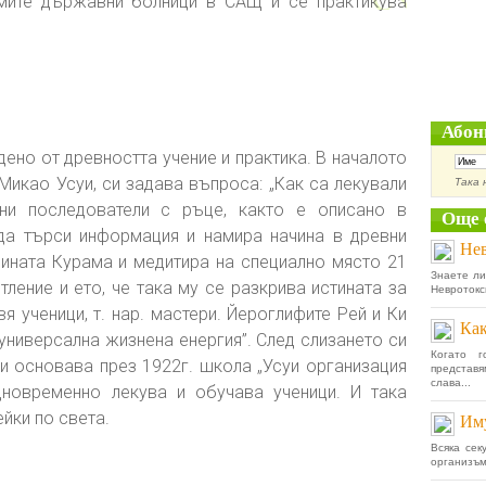
мите държавни болници в САЩ и се практикува
Абон
дено от древността учение и практика. В началото
 Микао Усуи, си задава въпроса: „Как са лекували
Така 
ени последователи с ръце, както е описано в
Още 
 да търси информация и намира начина в древни
Нев
нината Курама и медитира на специално място 21
Знаете ли
ление и ето, че така му се разкрива истината за
Невротокс
я ученици, т. нар. мастери. Йероглифите Рей и Ки
Как
универсална жизнена енергия”. След слизането си
Когато г
суи основава през 1922г. школа „Усуи организация
представ
слава...
едновременно лекува и обучава ученици. И така
йки по света.
Иму
Всяка сек
организъм