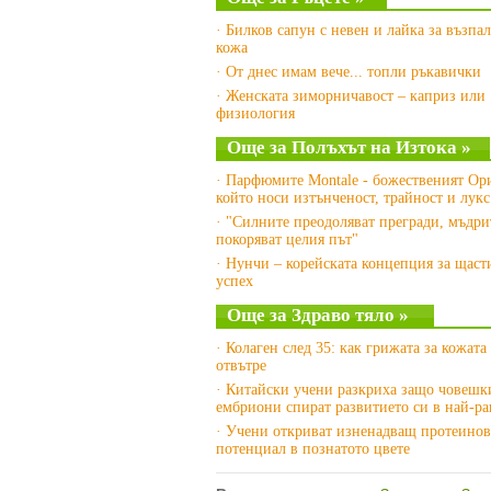
· Билков сапун с невен и лайка за възпа
кожа
· От днес имам вече... топли ръкавички
· Женската зиморничавост – каприз или
физиология
Още за Полъхът на Изтока »
· Парфюмите Montale - божественият Ор
който носи изтънченост, трайност и лукс
· "Силните преодоляват прегради, мъдри
покоряват целия път"
· Нунчи – корейската концепция за щаст
успех
Още за Здраво тяло »
· Колаген след 35: как грижата за кожата
отвътре
· Китайски учени разкриха защо човешк
ембриони спират развитието си в най-ра
· Учени откриват изненадващ протеинов
потенциал в познатото цвете