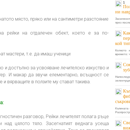
1
Пол
ни нав
натото място, пряко или на сантиметри разстояние
Засиленот
през посл
на рейки на отдалечен обект, което е за по-
Как
пер
кой ти
Колкото 
т мастери, т.е. да имаш ученици
времето: 
Сок
но и достъпно за усвояване лечителско изкуство и
хуб
ер. И макар да звучи елементарно, всъщност се
Напоследъ
е и вярващите в ползите му стават такива.
зеленчуци,
Къп
фиб
съкров
а:
Къпината 
Разпростр
гностичен разговор, Рейки лечителят полага ръце
Све
и над цялото тяло. Засегнатият веднага усеща
виж