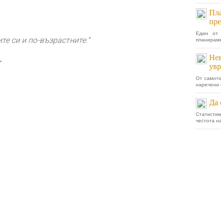
Пла
пре
Един от 
те си и по-възрастните.”
планираме
Нев
”
увр
От самото
наречени 
Да 
Статистик
честота н