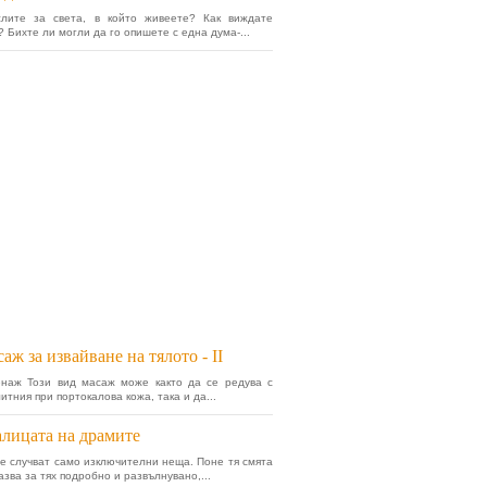
слите за света, в който живеете? Как виждате
? Бихте ли могли да го опишете с една дума-...
аж за извайване на тялото - II
наж Този вид масаж може както да се редува с
итния при портокалова кожа, така и да...
лицата на драмите
се случват само изключителни неща. Поне тя смята
азва за тях подробно и развълнувано,...