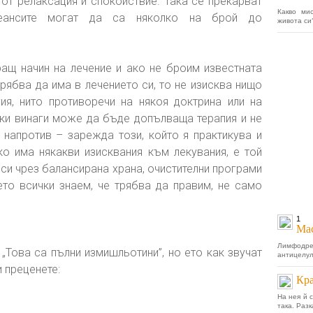
 от релаксация и спокойствие. Така се прекарват
Какво ми
еансите могат да са няколко на брой до
живота си
ащ начин на лечение и ако не броим известната
трябва да има в лечението си, то не изисква нищо
ия, нито противоречи на някоя доктрина или на
ки винаги може да бъде допълваща терапия и не
а напротив – зарежда този, който я практикува и
ко има някакви изисквания към лекувания, е той
си чрез балансирана храна, очистителни програми
ето всички знаем, че трябва да правим, не само
1
Мас
Лимфодре
 „Това са пълни измишльотини”, но ето как звучат
антицелул
 преценете:
Кра
На нея й 
така. Разк