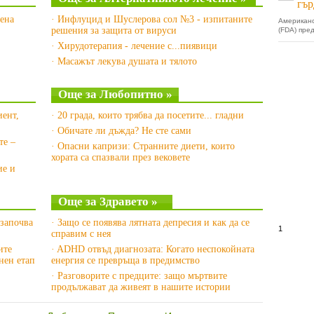
гър
лена
· Инфлуцид и Шуслерова сол №3 - изпитаните
Американ
решения за защита от вируси
(FDA) пре
· Хирудотерапия - лечение с...пиявици
· Масажът лекува душата и тялото
Още за Любопитно »
иент,
· 20 града, които трябва да посетите... гладни
· Обичате ли дъжда? Не сте сами
те –
· Опасни капризи: Странните диети, които
хората са спазвали през вековете
ие и
Още за Здравето »
 започва
· Защо се появява лятната депресия и как да се
1
справим с нея
ите
· ADHD отвъд диагнозата: Когато неспокойната
нен етап
енергия се превръща в предимство
· Разговорите с предците: защо мъртвите
продължават да живеят в нашите истории