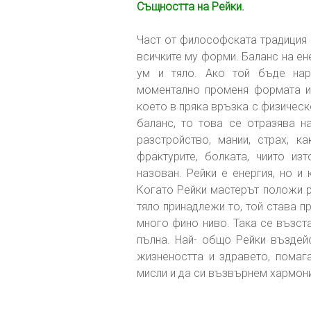
Същността на Рейки.
Част от философската традиция 
всичките му форми. Баланс на ене
ум и тяло. Ако той бъде нар
моментално променя формата и 
което в пряка връзка с физическ
баланс, то това се отразява на
разстройство, мании, страх, к
фрактурите, болката, чиито и
назован. Рейки е енергия, но и 
Когато Рейки мастерът положи р
тяло принадлежи то, той става пр
много фино ниво. Така се възст
пълна. Най- общо Рейки въздейс
жизнеността и здравето, помаг
мисли и да си възвърнем хармони