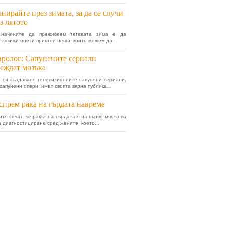
нирайте през зимата, за да се случи
з лятото
начините да преживеем тегавата зима е да
 всички онези приятни неща, които можем да...
ролог: Сапунените сериали
еждат мозъка
 си създаване телевизионните сапунени сериали,
сапунени опери, имат своята вярна публика...
спрем рака на гърдата навреме
ите сочат, че ракът на гърдата е на първо място по
а диагностициране сред жените, което...