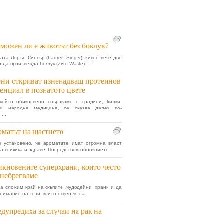
можен ли е животът без боклук?
ата Лорън Сингър (Lauren Singer) живее вече две
 да произвежда боклук (Zero Waste)....
ни откриват изненадващ протеинов
енциал в познатото цвете
 който обикновено свързваме с градини, билки,
 и народна медицина, се оказва далеч по-
...
матът на щастието
е установено, че ароматите имат огромна власт
а психика и здраве. Посредством обонянието...
кновените суперхрани, които често
небрегваме
а сложим край на скъпите „чудодейни” храни и да
нимание на тези, които освен че са...
дупредиха за случаи на рак на