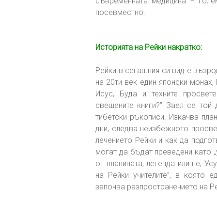
съвременната медицина – голе
посевместно.
Историята на Рейки накратко:
Рейки в сегашния си вид е възро
на 20ти век един японски монах,
Исус, Буда и техните просвет
свещените книги?” Заел се той
тибетски ръкописи. Изкачва пла
дни, следва неизбежното просвет
лечението Рейки и как да подготв
могат да бъдат преведени като „
от планината, легенда или не, У
на Рейки учителите”, в която 
започва разпространението на Ре