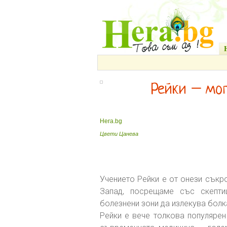
Рейки – мог
Hera.bg
Цвети Цанева
Учението Рейки е от онези съкр
Запад, посрещаме със скепт
болезнени зони да излекува болк
Рейки е вече толкова популярен