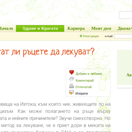
Начало
Здраве и Красота
Кариера
Моят дом
Двама
Регистрация
e-mail:
ат ли ръцете да лекуват?
Добави в любими
Ав
Коментирай
Отпечатай
Изпрати
овища на Изтока, към които ние, живеещите по на
ицизъм. Как може полагането на ръце върху
ата и нейните причинители? Звучи смехотворно. Но
 метод за лекуване, че е приет дори в меката на