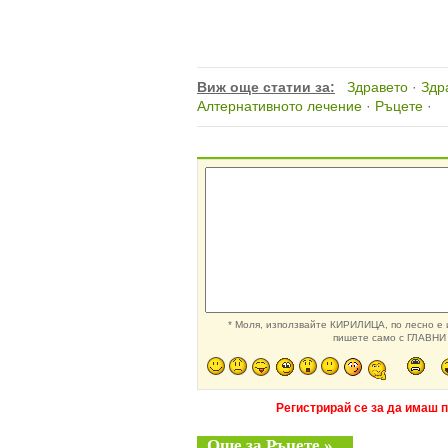
Виж още статии за:
Здравето
·
Здр
Алтернативното лечение
·
Ръцете
·
* Моля, използвайте КИРИЛИЦА, по лесно е и
пишете само с ГЛАВНИ 
Регистрирай се за да имаш 
Още за Ръцете »