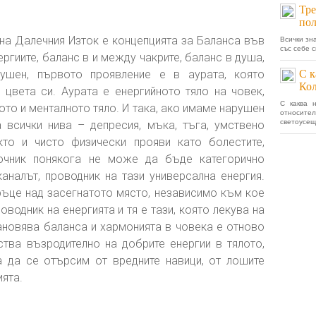
Тре
пол
на Далечния Изток е концепцията за Баланса във
Всички зн
със себе 
ргиите, баланс в и между чакрите, баланс в душа,
ушен, първото проявление е в аурата, която
С к
Кол
цвета си. Аурата е енергийното тяло на човек,
С каква 
ото и менталното тяло. И така, ако имаме нарушен
относит
светоусещ
 всички нива – депресия, мъка, тъга, умствено
акто и чисто физически прояви като болестите,
зточник понякога не може да бъде категорично
каналът, проводник на тази универсална енергия.
ъце над засегнатото място, независимо към кое
оводник на енергията и тя е тази, която лекува на
ановява баланса и хармонията в човека е отново
тва възродително на добрите енергии в тялото,
а да се отърсим от вредните навици, от лошите
ята.