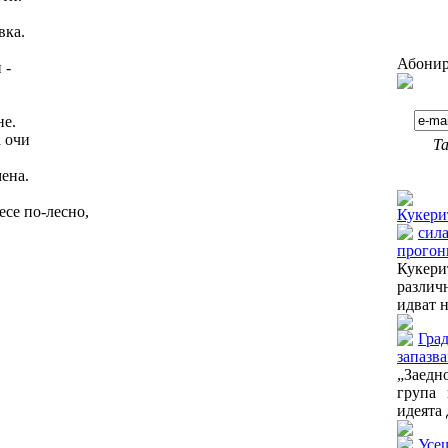
вка.
Абонир
 -
не.
а очи
Та
ена.
Още от
есе по-лесно,
Кукери
сила
прогон
Кукери
различ
идват н
Град
запазва
„Заедн
група 
идеята 
Усещ