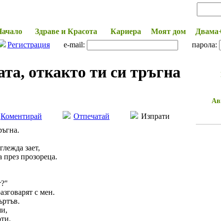
Начало
Здраве и Красота
Кариера
Моят дом
Двама
Регистрация
e-mail:
парола:
та, откакто ти си тръгна
Ав
Коментирай
Отпечатай
Изпрати
ръгна.
глежда зает,
а през прозореца.
т?"
азговарят с мен.
ъртъв.
ши,
оти.