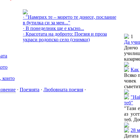
Още за Поезията »
· "Намерих те – морето те донесе, послание
в бутилка си за мен..."
· В понеделник ще е късно...
· Красотата на доброто: Поезия и проза
1
украси родопско село (снимки)
Да учиш
Дончо
учили
вата
казарме
кото
Как 
Всяко 
, които
човек 
съветит
новение
·
Поезията
·
Любовната поезия
·
"Най
теб"
"Тази е
аз усе
теб. До
28 м
Датат