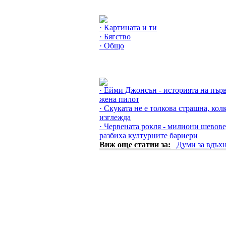
Още за Любовната поезия »
· Картината и ти
· Бягство
· Общо
Още за Думи за вдъхновение »
· Ейми Джонсън - историята на пър
жена пилот
· Скуката не е толкова страшна, кол
изглежда
· Червената рокля - милиони шевове
разбиха културните бариери
Виж още статии за:
Думи за вдъх