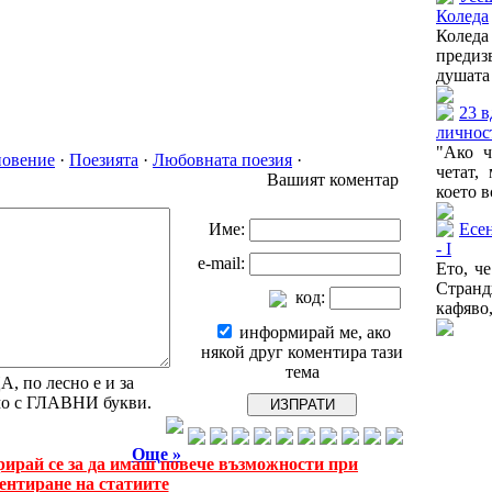
Коледа
Колед
преди
душата 
23 
личнос
"Ако ч
новение
·
Поезията
·
Любовната поезия
·
четат,
Вашият коментар
което в
Име:
Есе
- I
e-mail:
Ето, ч
Странд
код:
кафяво,
информирай ме, ако
някой друг коментира тази
тема
 по лесно е и за
амо с ГЛАВНИ букви.
Още »
рирай се за да имаш повече възможности при
ентиране на статиите