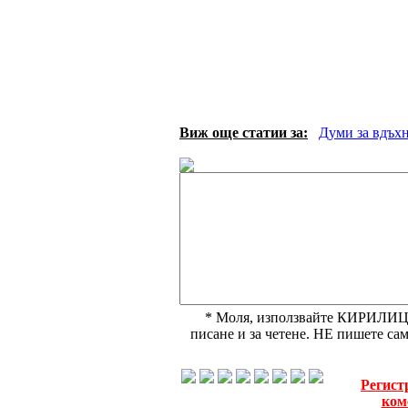
Виж още статии за:
Думи за вдъх
* Моля, използвайте КИРИЛИЦА,
писане и за четене. НЕ пишете с
Регист
ком