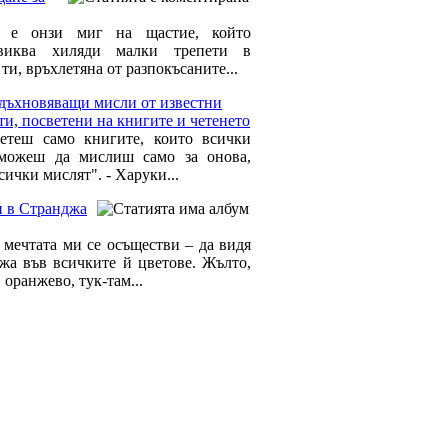
а е онзи миг на щастие, който
звиква хиляди малки трепети в
ти, връхлетяна от разпокъсаните...
вдъхновяващи мисли от известни
ти, посветени на книгите и четенето
етеш само книгите, които всички
 можеш да мислиш само за онова,
сички мислят". - Харуки...
н в Странджа
е мечтата ми се осъществи – да видя
жа във всичките й цветове. Жълто,
 оранжево, тук-там...