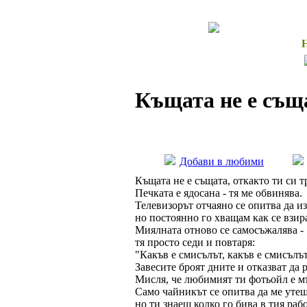
Къщата не е съща
Добави в любими
Къщата не е същата, откакто ти си т
Печката е ядосана - тя ме обвинява.
Телевизорът отчаяно се опитва да из
но постоянно го хващам как се взир
Миялната отново се самосъжалява -
тя просто седи и повтаря:
"Какъв е смисълът, какъв е смисълъ
Завесите броят дните и отказват да р
Мисля, че любимият ти фотьойл е м
Само чайникът се опитва да ме уте
но ти знаеш колко го бива в тия раб