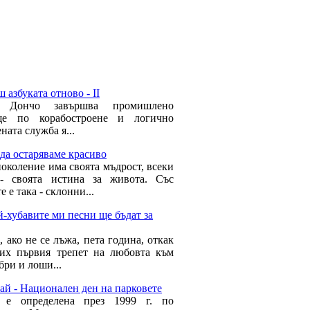
 азбуката отново - II
 Дончо завършва промишлено
ще по корабостроене и логично
ната служба я...
да остаряваме красиво
поколение има своята мъдрост, всеки
- своята истина за живота. Със
е е така - склонни...
-хубавите ми песни ще бъдат за
, ако не се лъжа, пета година, откак
тих първия трепет на любовта към
бри и лоши...
ай - Национален ден на парковете
а е определена през 1999 г. по