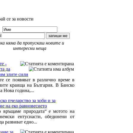
ай се за новости
ка няма да пропускаш новите и
интересни неща
 Време за мен »
те -
та да
им злите сили
те се появяват в различно време в
ните краища на България. В Банско
а Нова година,...
ско пчеларство за хоби и за
не на еко равновесието
о връщаме природата“ е мотото на
немски ентусиасти, обединени от
да развиват едно...
ане за