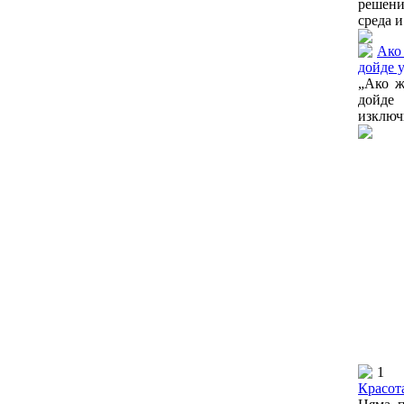
решени
среда и
Ако 
дойде 
„Ако ж
дойде 
изключ
1
Красота