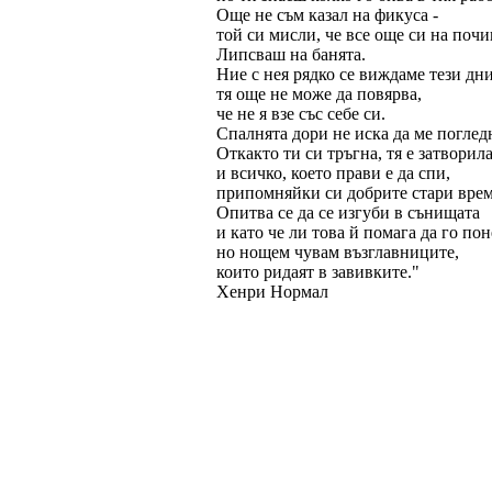
Още не съм казал на фикуса -
той си мисли, че все още си на почи
Липсваш на банята.
Ние с нея рядко се виждаме тези дни
тя още не може да повярва,
че не я взе със себе си.
Спалнята дори не иска да ме поглед
Откакто ти си тръгна, тя е затворил
и всичко, което прави е да спи,
припомняйки си добрите стари врем
Опитва се да се изгуби в сънищата
и като че ли това й помага да го пон
но нощем чувам възглавниците,
които ридаят в завивките."
Хенри Нормал