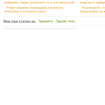
ембриони спират развитието си в най-ранен етап
енергия се превр
· Учени откриват изненадващ протеинов
· Разговорите с 
потенциал в познатото цвете
продължават да 
Виж още статии за:
Здравето
·
Здраво тяло
·