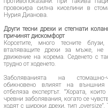
противопоказани: при такива паци
провокира силна киселини в стома
Нурия Дианова.
Други тесни дрехи и стегнати кола
причинят дискомфорт
Корсетите, много тесните блузи,
вталяващите дрехи за мъже, не 
движение на корема. Седенето с та
трудно от ходенето.
Заболяванията на стомашно-
обикновено влияят на външния
отбеляза експертът. "Хората, коит
чревни заболявания, когато се чувств
ходят с широки дрехи, тип „oversize”.