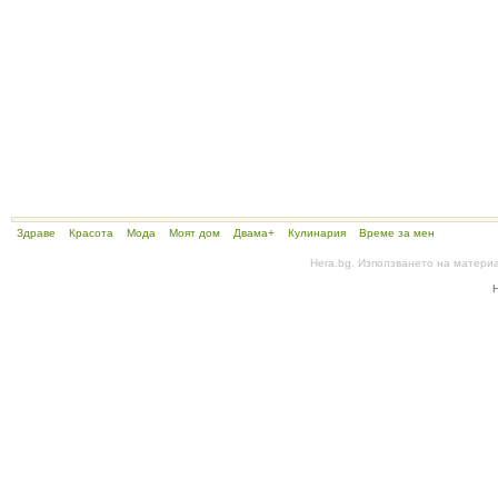
Здраве
Красота
Мода
Моят дом
Двама+
Кулинария
Време за мен
Hera.bg. Използването на матери