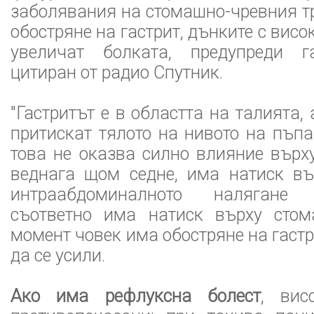
заболявания на стомашно-чревния тр
обостряне на гастрит, дънките с висо
увеличат болката, предупреди гас
цитиран от радио Спутник.
"Гастритът е в областта на талията,
притискат тялото на нивото на пъпа
това не оказва силно влияние върху
веднага щом седне, има натиск въ
интраабдоминалното налягане
съответно има натиск върху стом
момент човек има обостряне на гаст
да се усили.
Ако има рефлуксна болест
, вис