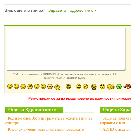
Виж още статии за:
Здравето
·
Здраво тяло
·
* Моля, използвайте КИРИЛИЦА, по лесно е и за писане и за четене. НЕ
пишете само с ГЛАВНИ букви.
Регистрирай се за да имаш повече възможности при комен
Още за Здраво тяло »
Още за Здра
· Колаген след 35: как грижата за кожата започва
· Защо се появява
отвътре
справим с нея
· Китайски учени разкриха защо човешките
· ADHD отвъд диа