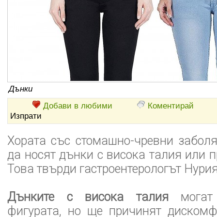
Дънки
Добави в любими
Коментирай
Изпрати
Хората със стомашно-чревни забол
да носят дънки с висока талия или 
Това твърди гастроентерологът Нури
Дънките с висока талия
могат 
фигурата, но ще причинят дискомф