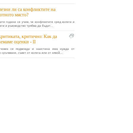
езни ли са конфликтите на
отното място?
ите години се учим, че конфликтите сред колеги и
ги и ръководство трябва да бъдат...
критиката, критично: Как да
емаме оценки - II
 човек се подвежда и наистина има нужда от
 сръчкване, съвет от колега или от някой...