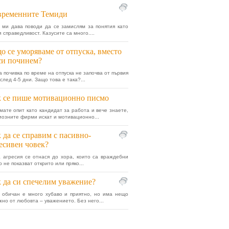
временните Темиди
 ми дава поводи да се замислям за понятия като
 справедливост. Казусите са много....
о се уморяваме от отпуска, вместо
си починем?
а почивка по време на отпуска не започва от първия
 след 4-5 дни. Защо това е така?...
 се пише мотивационно писмо
мате опит като кандидат за работа и вече знаете,
риозните фирми искат и мотивационно...
 да се справим с пасивно-
есивен човек?
 агресия се отнася до хора, които са враждебни
о не показват открито или пряко...
 да си спечелим уважение?
 обичан е много хубаво и приятно, но има нещо
жно от любовта – уважението. Без него...