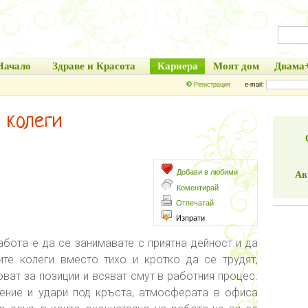
Начало
Здраве и Красота
Кариера
Моят дом
Двама
Регистрация
e-mail:
 колеги
Добави в любими
Ав
Коментирай
Отпечатай
Изпрати
абота е да се занимавате с приятна дейност и да
ите колеги вместо тихо и кротко да се трудят,
юват за позиции и всяват смут в работния процес.
оение и удари под кръста, атмосферата в офиса