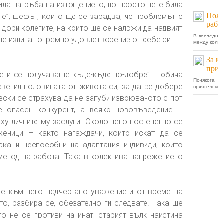
била на ръба на изтощението, но просто не е била
Пол
не”, шефът, които ще се зарадва, че проблемът е
раб
дори колегите, на които ще се наложи да надвият
В последн
 ще изпитат огромно удовлетворение от себе си.
между коле
За 
при
е и се получаваше къде-къде по-добре” – обича
Понякога
светил половината от живота си, за да се добере
приятелско
ески се страхува да не загуби извоюваното с пот
е опасен конкурент, а всяко нововъведение –
ху личните му заслуги. Около него постепенно се
еници – както нагаждачи, които искат да се
ака и неспособни на адаптация индивиди, които
 метод на работа. Така в колектива напрежението
е към него подчертано уважение и от време на
то, разбира се, обезателно ги следвате. Така ще
то не се противи на инат, старият вълк наистина