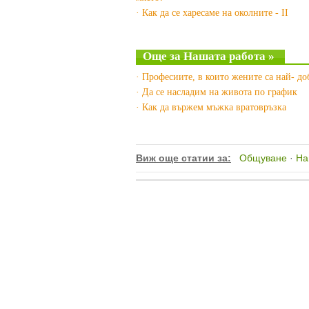
· Как да се харесаме на околните - II
Още за Нашата работа »
· Професиите, в които жените са най- до
· Да се насладим на живота по график
· Как да вържем мъжка вратовръзка
Виж още статии за:
Общуване
·
На