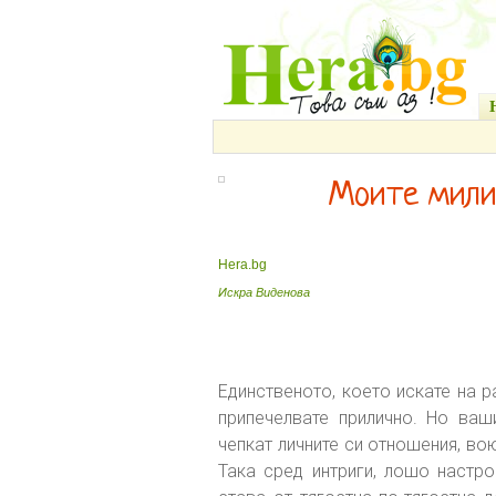
Моите мили
Hera.bg
Искра Виденова
Единственото, което искате на р
припечелвате прилично. Но ваш
чепкат личните си отношения, во
Така сред интриги, лошо настр