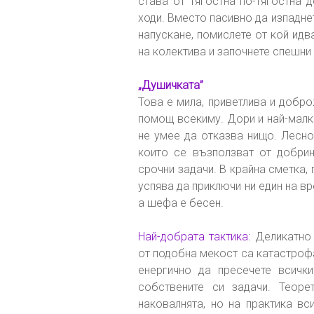
става от тягостна по-тягостна 
ходи. Вместо пасивно да изпаднет
напускане, помислете от кой ид
на колектива и започнете спешни
„Душичката”
Това е мила, приветлива и добро
помощ всекиму. Дори и най-малки
не умее да отказва нищо. Лесно
които се възползват от добрин
срочни задачи. В крайна сметка,
успява да приключи ни един на вр
а шефа е бесен.
Най-добрата тактика:
Деликатно 
от подобна мекост са катастроф
енергично да пресечете всички
собствените си задачи. Теоре
наковалнята, но на практика в