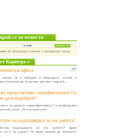
ирай се за новости
няма да пропускаш новите и интересни неща
от Кариера »
тенията в офиса
т разум се е зародил в природата, затова е
рестъпление да полагаме умствен труд в в...
во представлява самоефективността
ак да я подобрим?
ието за думата „самоефективност“ в оксфордския
речник гласи: „Лична сила или...
отим ли подходящата за нас работа?
ботим подходящата за нас работа? Дали
та ни е по сърце? По какво можем да познаем?
.