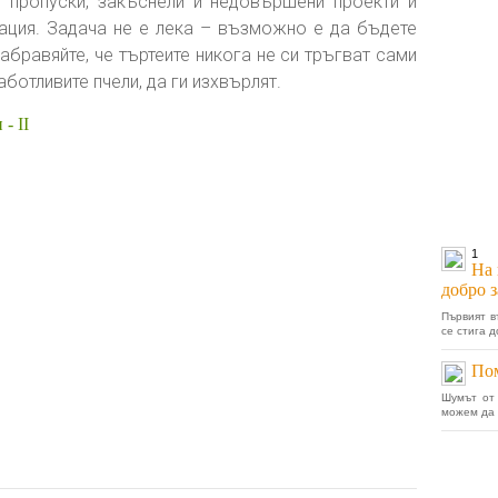
у пропуски, закъснели и недовършени проекти и
ация. Задача не е лека – възможно е да бъдете
абравяйте, че търтеите никога не си тръгват сами
аботливите пчели, да ги изхвърлят.
- II
1
На 
добро 
Първият в
се стига д
По
Шумът от
можем да 