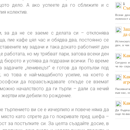
1
ото дело. А ако успеете да го сближите и с
Съ
лия колектив.
Всеки ден
лоялност и
Защ
, за да не се заеме с делата си – отклонява
да 
ща, пие кафе цял час и обядва два, постоянно се
Истинскат
ден, а чак
оставените му задачи и така докато работният ден
е работата, но му трябват пари, затова всеки ден
Как
ад бюрото и успява да подразни всички. По време
Сигурно и
че по- се
 задачите „ленивецът” е готов да пропълзи под
, но това е най-мащабното усилие, на което е
Как
ософски да поразсъждавате откъде се вземат
агр
можно началството да ги търпи – дали са нечий
Пасивната
към нас, н
 жертви или дебили по рождение.
Как
че търпението ви се е изчерпило и повече няма да
Да бъдеш
още по-ва
о място като спрете да го покривате пред шефа –
ст за постъпките си. За целта създайте досие, в