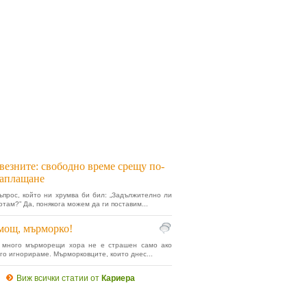
везните: свободно време срещу по-
заплащане
ъпрос, който ни хрумва би бил: „Задължително ли
отам?” Да, понякога можем да ги поставим...
мощ, мърморко!
 много мърморещи хора не е страшен само ако
го игнорираме. Мърморковците, които днес...
Виж всички статии от
Кариера