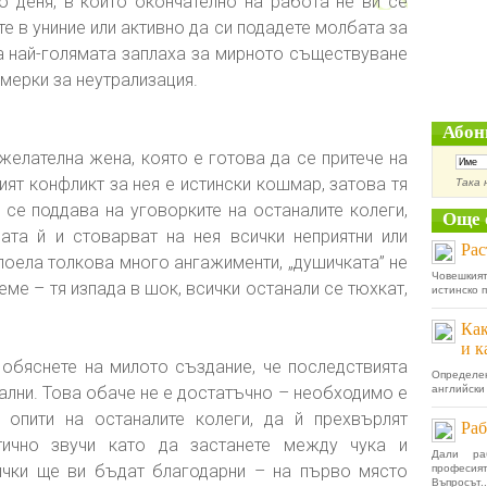
до деня, в които окончателно на работа не ви се
е в униние или активно да си подадете молбата за
ва най-голямата заплаха за мирното съществуване
 мерки за неутрализация.
Абон
желателна жена, която е готова да се притече на
ят конфликт за нея е истински кошмар, затова тя
Така 
 се поддава на уговорките на останалите колеги,
Още 
ата й и стоварват на нея всички неприятни или
Рас
 поела толкова много ангажименти, „душичката” не
Човешкия
еме – тя изпада в шок, всички останали се тюхкат,
истинско п
Как
и к
обяснете на милото създание, че последствията
Определен
ални. Това обаче не е достатъчно – необходимо е
английски 
 опити на останалите колеги, да й прехвърлят
Раб
тично звучи като да застанете между чука и
Дали ра
сички ще ви бъдат благодарни – на първо място
професия
Въпросът..