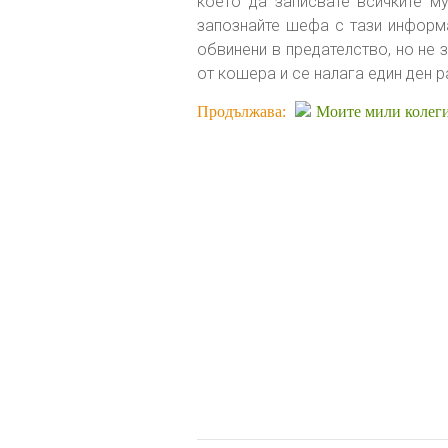
което да записвате всичките м
запознайте шефа с тази информ
обвинени в предателство, но не з
от кошера и се налага един ден р
Продължава:
Моите мили колеги 