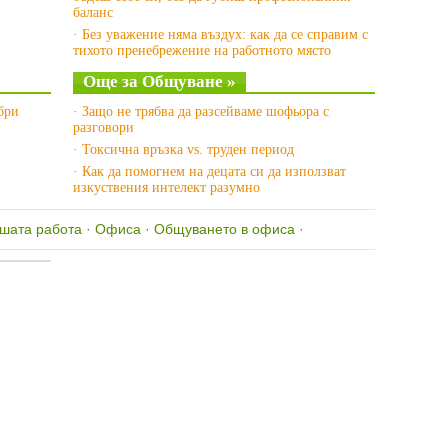
баланс
· Без уважение няма въздух: как да се справим с
тихото пренебрежение на работното място
Още за Общуване »
бри
· Защо не трябва да разсейваме шофьора с
разговори
· Токсична връзка vs. труден период
· Как да помогнем на децата си да използват
изкуствения интелект разумно
шата работа
·
Офиса
·
Общуването в офиса
·