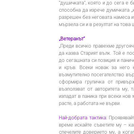
"душичката", която и до сега е 
способна да изрече думичката „
разрешен без неговата намеса и 
мързела си и в резултат на това
„Ветеранът”
„Преди всичко правехме другояч
да казва Старият вълк. Той е по
до сегашната си позиция и панич
и кръв. Всеки новак за него 
възмутително посегателство вър
сформира групичка от привърж
възползват от авторитета му, т
изпадат в паника при всеки нов
расте, а работата не върви.
Най-добрата тактика:
Проявявайт
време искайте съветите му – ка
спечелите доверието му, а кога