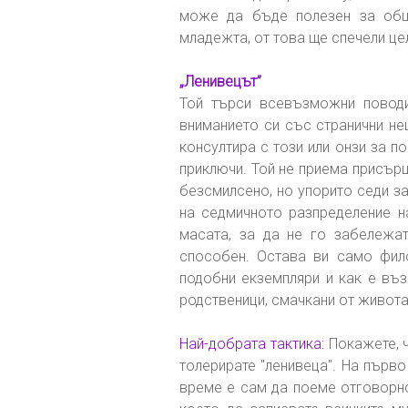
може да бъде полезен за общ
младежта, от това ще спечели це
„Ленивецът”
Той търси всевъзможни поводи
вниманието си със странични не
консултира с този или онзи за п
приключи. Той не приема присърц
безсмилсено, но упорито седи з
на седмичното разпределение на
масата, за да не го забележат
способен. Остава ви само фил
подобни екземпляри и как е въз
родственици, смачкани от живота
Най-добрата тактика:
Покажете, 
толерирате "ленивеца". На първ
време е сам да поеме отговорно