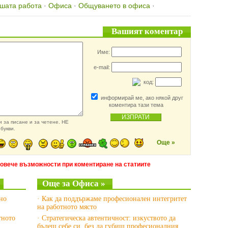
шата работа
·
Офиса
·
Общуването в офиса
·
Вашият коментар
Име:
e-mail:
код:
информирай ме, ако някой друг
коментира тази тема
 за писане и за четене. НЕ
букви.
Още »
повече възможности при коментиране на статиите
Още за Офиса »
вно
· Как да поддържаме професионален интегритет
на работното място
тното
· Стратегическа автентичност: изкуството да
бъдеш себе си, без да губиш професионалния