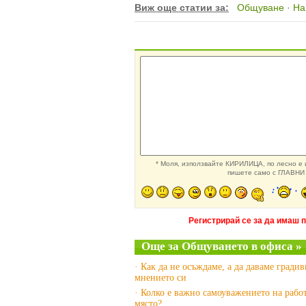
Виж още статии за:
Общуване
·
На
* Моля, използвайте КИРИЛИЦА, по лесно е и
пишете само с ГЛАВНИ 
Регистрирай се за да имаш 
Още за Общуването в офиса »
· Как да не осъждаме, а да даваме гради
мнението си
· Колко е важно самоуважението на рабо
място?