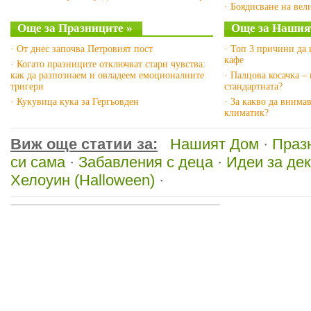
· Боядисване на вел
Още за Празниците »
Още за Нашия
· От днес започва Петровият пост
· Топ 3 причини да 
кафе
· Когато празниците отключват стари чувства:
как да разпознаем и овладеем емоционалните
· Палцова косачка – 
тригери
стандартната?
· Кукувица кука за Гергьовден
· За какво да внима
климатик?
Виж още статии за:
Нашият Дом
·
Праз
си сама
·
Забавления с деца
·
Идеи за де
Хелоуин (Halloween)
·