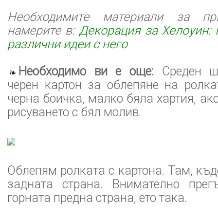
Необходимите материали за при
намерите в:
Декорация за Хелоуин: 
различни идеи с него
Необходимо ви е още:
Среден ша
черен картон за облепяне на ролка
черна боичка, малко бяла хартия, ако
рисуването с бял молив.
Облепям ролката с картона. Там, къд
задната страна. Внимателно прег
горната предна страна, ето така.