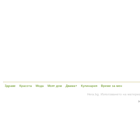
Здраве
Красота
Мода
Моят дом
Двама+
Кулинария
Време за мен
Hera.bg. Използването на матери