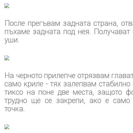
После прегъвам задната страна, от
пъхаме задната под нея. Получават
уши.
На черното прилепче отрязвам глават
само криле - тях залепвам стабилно
тиксо на поне две места, защото ф
трудно ще се закрепи, ако е само
точка.