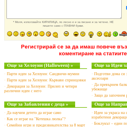
* Моля, използвайте КИРИЛИЦА, по лесно е и за писане и за четене. НЕ
пишете само с ГЛАВНИ букви.
Регистрирай се за да имаш повече въ
коментиране на статиите
Още за Хелоуин (Halloween) »
Още за Идеи з
· Парти идеи за Хелоуин: Сандвичи-мумии
· Подготви дома си 
аксесоари
· Парти идеи за Хелоуин: Кървави спринцовки
· Да превърнем балк
· Декорация за Хелоуин: Прилеп и четири
убежище
различни идеи с него
· Защо да започнем 
Още за Забавления с деца »
Още за Направ
· Да научим детето да играе само
· Идеи за украса на
изработени декорац
· Как се играе на "Котешка люлка"?
· Боклукът – един п
· Семейни игри и предизвикателства за 8 март