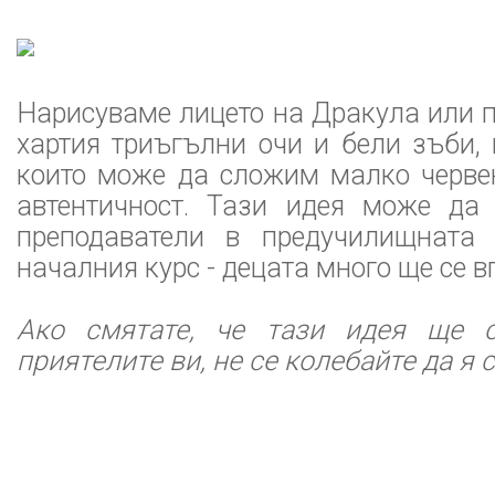
Нарисуваме лицето на Дракула или 
хартия триъгълни очи и бели зъби, 
които може да сложим малко червен
автентичност. Тази идея може да
преподаватели в предучилищната 
началния курс - децата много ще се в
Ако смятате, че тази идея ще 
приятелите ви, не се колебайте да я с