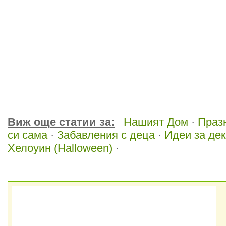
Виж още статии за:
Нашият Дом
·
Праз
си сама
·
Забавления с деца
·
Идеи за де
Хелоуин (Halloween)
·