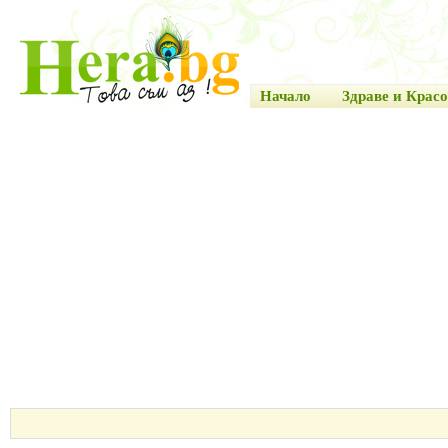
Начало
Здраве и Красо