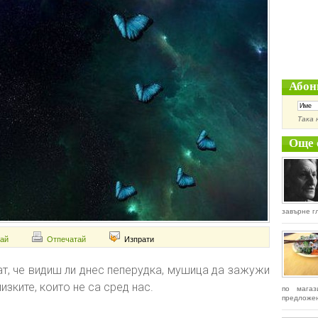
Абон
Така 
Още 
завърне гл
ай
Отпечатай
Изпрати
ат, че видиш ли днес пеперудка, мушица да зажужи
изките, които не са сред нас.
по магаз
предложен