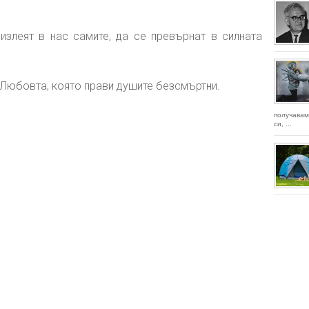
 излеят в нас самите, да се превърнат в силната
 Любовта, която прави душите безсмъртни.
получавам
си, ...