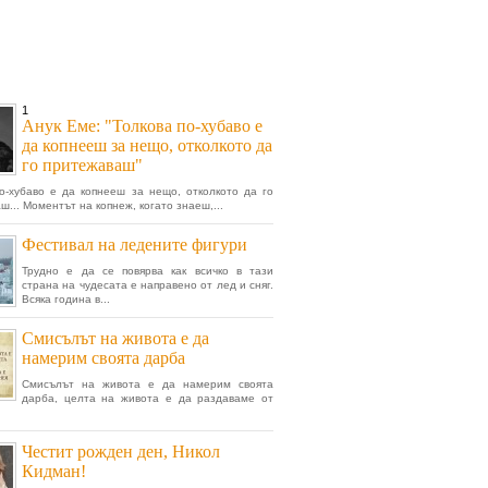
1
Анук Емe: "Толкова по-хубаво е
да копнееш за нещо, отколкото да
го притежаваш"
по-хубаво е да копнееш за нещо, отколкото да го
ш... Моментът на копнеж, когато знаеш,...
Фестивал на ледените фигури
Трудно е да се повярва как всичко в тази
страна на чудесата е направено от лед и сняг.
Всяка година в...
Смисълът на живота е да
намерим своята дарба
Смисълът на живота е да намерим своята
дарба, целта на живота е да раздаваме от
Честит рожден ден, Никол
Кидман!