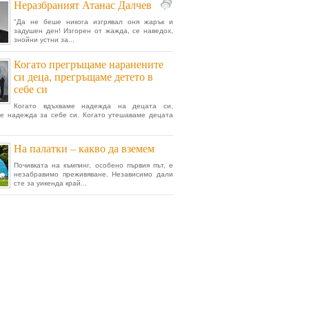
Неразбраният Атанас Далчев
"Да не беше никога изгрявал оня жарък и
задушен ден! Изгорен от жажда, се наведох,
знойни устни за...
Когато прегръщаме наранените
си деца, прегръщаме детето в
себе си
Когато вдъхваме надежда на децата си,
е надежда за себе си. Когато утешаваме децата
На палатки – какво да вземем
Почивката на къмпинг, особено първия път, е
незабравимо преживяване. Независимо дали
сте за уикенда край...