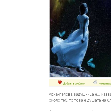
Добави в любими
Коментир
Архангелова задушница е... казв
около теб, то това е душата на бл