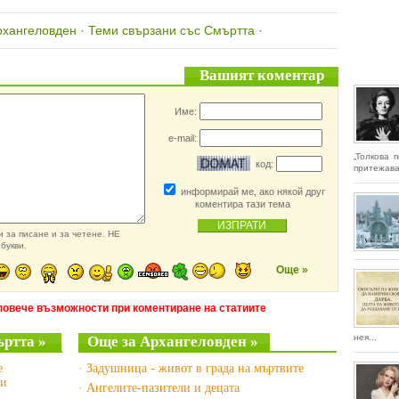
рхангеловден
·
Теми свързани със Смъртта
·
Вашият коментар
Име:
e-mail:
„Толкова 
код:
притежава
информирай ме, ако някой друг
коментира тази тема
 за писане и за четене. НЕ
букви.
Още »
повече възможности при коментиране на статиите
нея...
ъртта »
Още за Архангеловден »
е
· Задушница - живот в града на мъртвите
ии
· Ангелите-пазители и децата