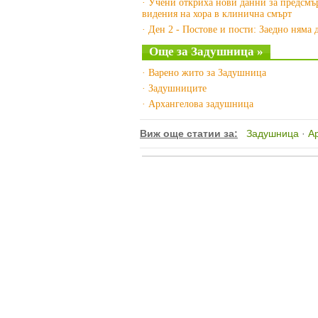
· Учени откриха нови данни за предсмъ
видения на хора в клинична смърт
· Ден 2 - Постове и пости: Заедно няма 
Още за Задушница »
· Варено жито за Задушница
· Задушниците
· Архангелова задушница
Виж още статии за:
Задушница
·
А