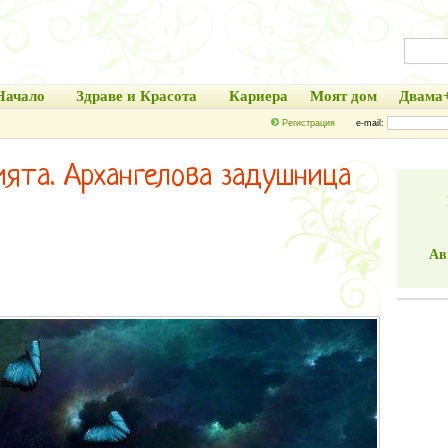
Начало
Здраве и Красота
Кариера
Моят дом
Двама
Регистрация
e-mail:
ята. Архангелова задушница
Ав