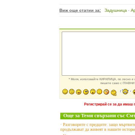
Виж още статии за:
Задушница
·
А
* Моля, използвайте КИРИЛИЦА, по лесно е и
пишете само с ГЛАВНИ 
Регистрирай се за да имаш 
Още за Теми свързани със См
· Разговорите с предците: защо мъртвит
продължават да живеят в нашите истор