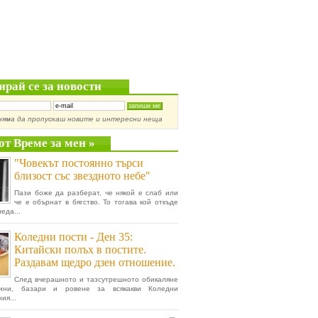
ирай се за новости
няма да пропускаш новите и интересни неща
от Време за мен »
"Човекът постоянно търси
близост със звездното небе"
Пази боже да разберат, че някой е слаб или
че е обърнат в бягство. То тогава кой откъде
еда...
Коледни пости - Ден 35:
Китайски полъх в постите.
Раздавам щедро дзен отношение.
След вчерашното и тазсутрешното обикаляне
ини, базари и ровене за всякакви Коледни
ия...