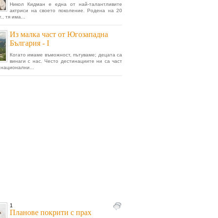
Никол Кидман е една от най-талантливите
актриси на своето поколение. Родена на 20
., тя има...
Из малка част от Югозападна
България - I
Когато имаме въможност, пътуваме; децата са
винаги с нас. Често дестинациите ни са част
 национални...
1
Планове покрити с прах