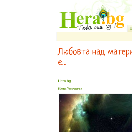
Любовта над матери
е...
Hera.bg
Инна Георгиева