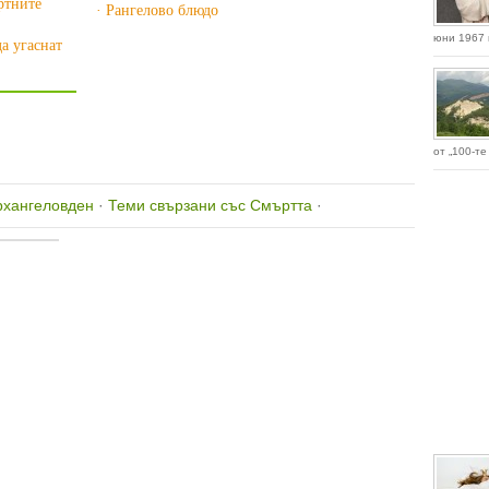
ртните
· Рангелово блюдо
юни 1967 г
да угаснат
от „100-те
рхангеловден
·
Теми свързани със Смъртта
·