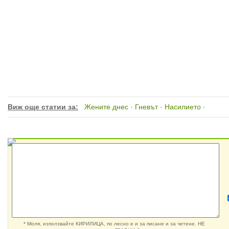
Виж още статии за:
Жените днес
·
Гневът
·
Насилието
·
* Моля, използвайте КИРИЛИЦА, по лесно е и за писане и за четене. НЕ