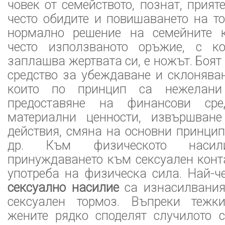
човек от семейството, познат, прият
често обидите и повишаването на т
нормално решение на семейните к
често използваното оръжие, с ко
заплашва жертвата си, е ножът. Боят
средство за убеждаване и склонява
които по принцип са нежелан
предоставяне на финансови сре
материални ценности, извършване
действия, смяна на основни принци
др. Към физическото наси
принуждаването към сексуален конт
употреба на физическа сила. Най-ч
сексуално насилие
са изнасилвания
сексуален тормоз. Въпреки тежки
жените рядко споделят случилото с