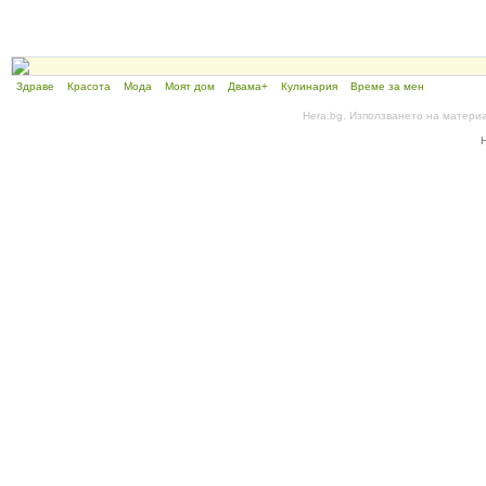
Здраве
Красота
Мода
Моят дом
Двама+
Кулинария
Време за мен
Hera.bg. Използването на матери