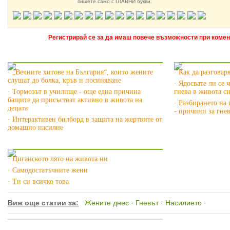
пишете само с ГЛАВНИ букви.
Регистрирай се за да имаш повече възможности при комен
Още за Насилието »
Още за Гнев
· „Вечните хитове на България“, които жените
· Как да разговар
слушат до болка, кръв и посиняване
· Ядосвате ли се 
· Тормозът в училище - още една причина
гнева в живота с
бащите да присъстват активно в живота на
· Разбирането на 
децата
- причини за гнев
· Интерактивен билборд в защита на жертвите от
домашно насилие
Още за Жените днес »
· Циганското лято на живота ни
· Самодостатъчните жени
· Ти си всичко това
Виж още статии за:
Жените днес
·
Гневът
·
Насилието
·