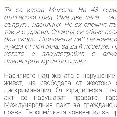
Тя се казва Милена. На 43 годи
български град. Има две деца – мо
съпруг... насилник. Не си спомня пъ
той я е ударил. Спомня си обаче пос
бил скоро. Причината ли? Не винаг
нужда от причина, за да й посегне. П
когато е злоупотребил с алко
плесниците му са по-силни.
Насилието над жената е нарушение 
живот, на свободата от жестоко 
дискриминация. От юридическа глед
акт се нарушават правата, гар
Международния пакт за гражданск
права, Европейската конвенция за п