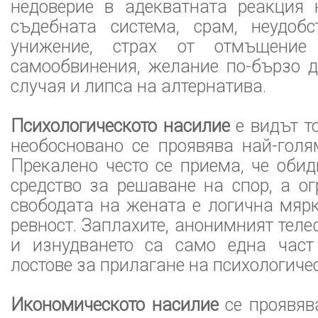
недоверие в адекватната реакция 
съдебната система, срам, неудобс
унижение, страх от отмъщение 
самообвинения, желание по-бързо д
случая и липса на алтернатива.
Психологическото насилие
е видът т
необосновано се проявява най-голя
Прекалено често се приема, че оби
средство за решаване на спор, а о
свободата на жената е логична мяр
ревност. Заплахите, анонимният тел
и изнудването са само една част
лостове за прилагане на психологиче
Икономическото насилие
се проявяв