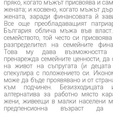
пряко, когато мъжът присвоява и сам
жената; и косвено, когато мъжът дъ
жената, заради финансовата й зави
Все още преобладаващият патриа
България облича мъжа във власт.
семейството, той често си присвояв
разпределител на семейните фина
Това му дава възможността 
пренарежда семейните ценности, да
на живот на съпругата (и децата
спекулира с положението си. Иконо
може да бъде проявявано и от стран
към подчинен. Безизходицата
алтернатива за работно място ка
жени, живеещи в малки населени ме
предпенсионна възраст да