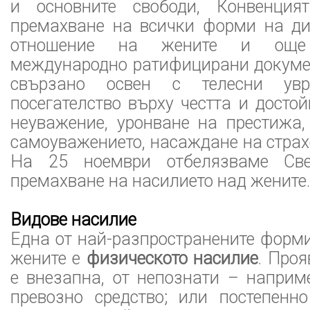
и основните свободи, Конвенци
премахване на всички форми на д
отношение на жените и още
международно ратифицирани докумен
свързано освен с телесни ув
посегателство върху честта и достой
неуважение, уронване на престижа,
самоуважението, насаждане на страх
На 25 ноември отбелязваме Све
премахване на насилието над жените.
Видове насилие
Една от най-разпространените форм
жените е
физическото насилие
. Про
е внезапна, от непознати – наприм
превозно средство; или постепенн