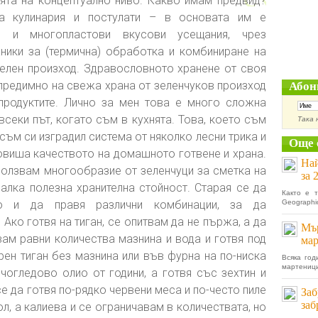
ята на концептуално ниво. Какво имам предвид?
та кулинария и постулати – в основата им е
ни и многопластови вкусови усещания, чрез
ники за (термична) обработка и комбиниране на
телен произход. Здравословното хранене от своя
предимно на свежа храна от зеленчуков произход
Абон
продуктите. Лично за мен това е много сложна
всеки път, когато съм в кухнята. Това, което съм
Така 
 съм си изградил система от няколко лесни трика и
Още 
повиша качеството на домашното готвене и храна.
Най
ползвам многообразие от зеленчуци за сметка на
за 
малка полезна хранителна стойност. Старая се да
Както е т
то и да правя различни комбинации, за да
Geographi
Ако готвя на тиган, се опитвам да не пържа, а да
Мър
ам равни количества мазнина и вода и готвя под
ма
рен тиган без мазнина или във фурна на по-ниска
Всяка год
мартеници
чогледово олио от години, а готвя със зехтин и
е да готвя по-рядко червени меса и по-често пиле
Заб
заб
л, а калиева и се ограничавам в количествата, но