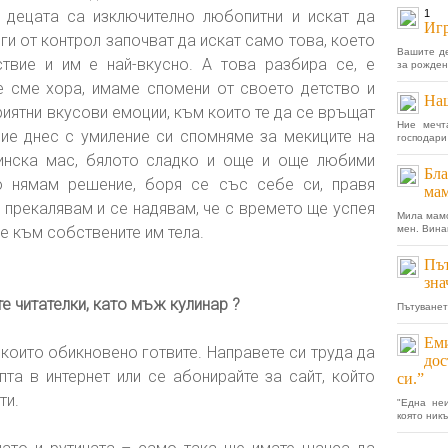
– децата са изключително любопитни и искат да
1
Игр
ги от контрол започват да искат само това, което
Вашите де
твие и им е най-вкусно. А това разбира се, е
за рожден
ие сме хора, имаме спомени от своето детство и
Наш
риятни вкусови емоции, към които те да се връщат
Ние мечт
ние днес с умиление си спомняме за мекиците на
господари
винска мас, бялото сладко и още и още любими
Бла
о нямам решение, боря се със себе си, правя
мам
 прекалявам и се надявам, че с времето ще успея
Мила мамо
е към собствените им тела.
мен. Вина
Път
зна
 читателки, като мъж кулинар ?
Пътуванет
Еми
 които обикновено готвите. Направете си труда да
дос
пта в интернет или се абонирайте за сайт, който
си.”
ти.
"Една не
която никъ