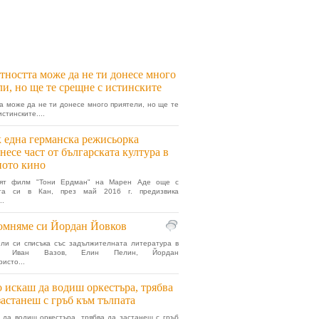
тността може да не ти донесе много
ли, но ще те срещне с истинските
а може да не ти донесе много приятели, но ще те
стинските....
 една германска режисьорка
несе част от българската култура в
ното кино
ият филм "Тони Ердман" на Марен Аде още с
та си в Кан, през май 2016 г. предизвика
..
омняме си Йордан Йовков
ли си списъка със задължителната литература в
е? Иван Вазов, Елин Пелин, Йордан
ристо...
 искаш да водиш оркестъра, трябва
застанеш с гръб към тълпата
 да водиш оркестъра, трябва да застанеш с гръб