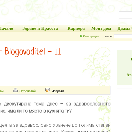
Начало
Здраве и Красота
Кариера
Моят дом
Двама
Регистрация
e-mail:
 Blogovoditel - II
Ав
ай
Отпечатай
Изпрати
 дискутирана тема днес – за здравословното
е, има ли то място в кухнята ти?
деята за здравословно хранене до голяма степен