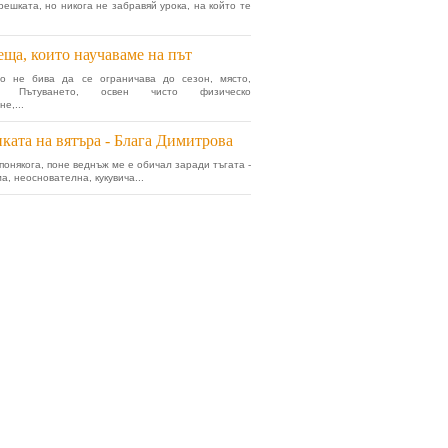
решката, но никога не забравяй урока, на който те
еща, които научаваме на път
то не бива да се ограничава до сезон, място,
я. Пътуването, освен чисто физическо
е,...
ката на вятъра - Блага Димитрова
 понякога, поне веднъж ме е обичал заради тъгата -
а, неоснователна, кукувича...