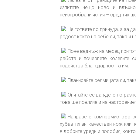
Излезте от границите на поз
изпитате нещо ново и вдъхно
неизпробвани ястия – сред тях щ
Не гответе по принуда, а за д
радост както на себе си, така и н
Поне веднъж на месец приготв
работа и почерпете колегите 
подейства благодарността им.
Планирайте седмицата си, така
Опитайте се да ядете по-разн
това ще повлияе и на настроение
Направете компромис със се
хубав тиган, качествен нож или 
в добрите уреди и пособия, които