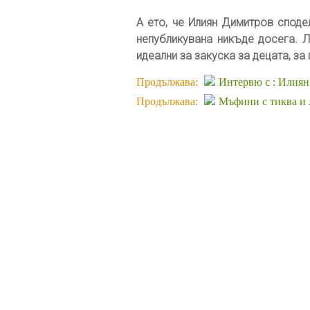
А ето, че Илиян Димитров споде
непубликувана никъде досега. Л
идеални за закуска за децата, за
Продължава:
Интервю с : Илиян о
Продължава:
Мъфини с тиква и