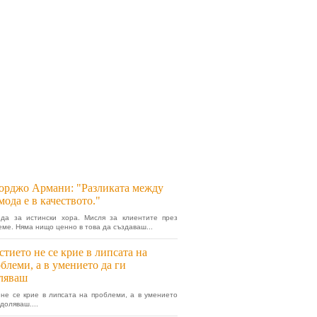
рджо Армани: "Разликата между
мода е в качеството."
ода за истински хора. Мисля за клиентите през
еме. Няма нищо ценно в това да създаваш...
тието не се крие в липсата на
блеми, а в умението да ги
ляваш
не се крие в липсата на проблеми, а в умението
доляваш....