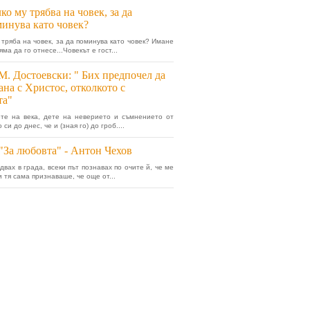
ко му трябва на човек, за да
инува като човек?
у тряба на човек, за да поминува като човек? Имане
ма да го отнесе...Човекът е гост...
М. Достоевски: " Бих предпочел да
ана с Христос, отколкото с
та"
те на века, дете на неверието и съмнението от
си до днес, че и (зная го) до гроб....
"За любовта" - Антон Чехов
двах в града, всеки път познавах по очите й, че ме
и тя сама признаваше, че още от...