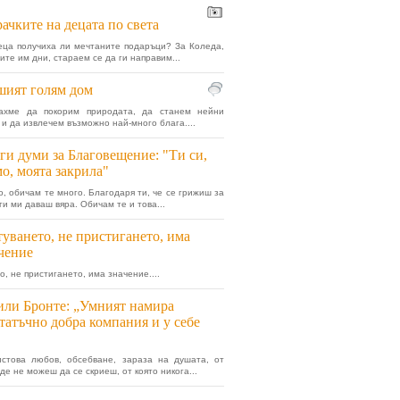
ачките на децата по света
ца получиха ли мечтаните подаръци? За Коледа,
ите им дни, стараем се да ги направим...
ият голям дом
ахме да покорим природата, да станем нейни
 и да извлечем възможно най-много блага....
ги думи за Благовещение: "Ти си,
о, моята закрила"
, обичам те много. Благодаря ти, че се грижиш за
ги ми даваш вяра. Обичам те и това...
уването, не пристигането, има
чение
о, не пристигането, има значение....
ли Бронте: „Умният намира
татъчно добра компания и у себе
истова любов, обсебване, зараза на душата, от
де не можеш да се скриеш, от която никога...