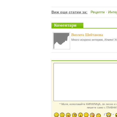
Виж още статии за:
Рецепти
·
Инте
Коментари
Виолета Шейтанова
Много искрено интервю, Илиян! Ус
* Моля, използвайте КИРИЛИЦА, по лесно е и
пишете само с ГЛАВНИ 