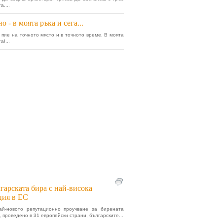
а....
о - в моята ръка и сега...
 пие на точното място и в точното време. В моята
а!...
гарската бира с най-висока
ция в ЕС
ай-новото репутационно проучване за бирената
, проведено в 31 европейски страни, българските...