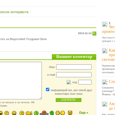
ресни интервюта
·
1
Чес
прияте
2013-11-14
#1
Честностт
пех на Blogovoditel! Поздрави! Вили
срещне с и
Как
пре
Вашият коментар
светов
Германск
Име:
премиера
сензация..
e-mail:
Сп
код:
Спомняте 
информирай ме, ако някой друг
училищ
коментира тази тема
Йовков...Х
 за писане и за четене. НЕ
Ако
букви.
да 
Още »
Ако искаш