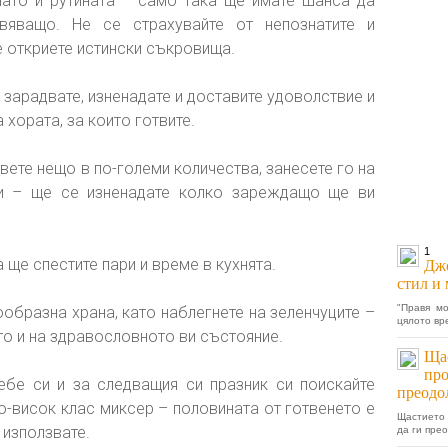
нато и рутината – само така ще имате шанса да
вяващо. Не се страхувайте от непознатите и
е откриете истински съкровища.
а зарадвате, изненадате и доставите удоволствие и
а хората, за които готвите.
ете нещо в по-големи количества, занесете го на
си – ще се изненадате колко зареждащо ще ви
1
 ще спестите пари и време в кухнята.
Джо
стил и 
"Правя м
ообразна храна, като наблегнете на зеленчуците –
цялото вр
то и на здравословното ви състояние.
Щас
про
бе си и за следващия си празник си поискайте
преодо
по-висок клас миксер – половината от готвенето е
Щастието 
 използвате.
да ги прео