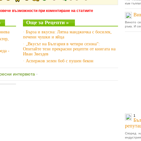
към тълпат
повече възможности при коментиране на статиите
Вин
»
Още за Рецепти »
Виното се
ръка. И сег
онева
· Бърза и вкусна: Лятна манджичка с босилек,
печени чушки и яйца
ктер,
· „Вкусът на България в четири сезона“:
Опитайте тези прекрасни рецепти от книгата на
еда -
Иван Звездев
· Аспержов зелен боб с пушен бекон
ресни интервюта
·
1
Бъл
репута
Според н
индустрия