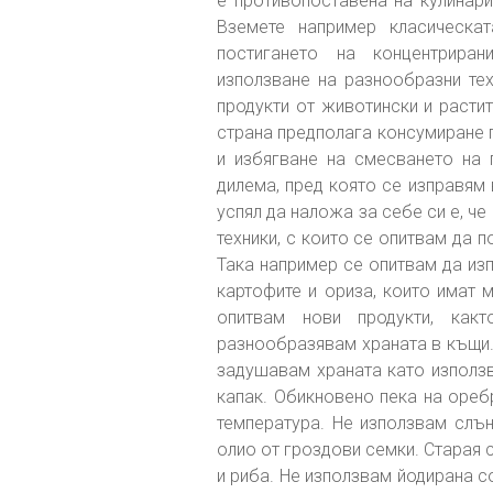
е противопоставена на кулинари
Вземете например класическа
постигането на концентрира
използване на разнообразни тех
продукти от животински и расти
страна предполага консумиране 
и избягване на смесването на 
дилема, пред която се изправям 
успял да наложа за себе си е, че
техники, с които се опитвам да 
Така например се опитвам да из
картофите и ориза, които имат 
опитвам нови продукти, как
разнообразявам храната в къщи. 
задушавам храната като използв
капак. Обикновено пека на ореб
температура. Не използвам слън
олио от гроздови семки. Старая с
и риба. Не използвам йодирана со