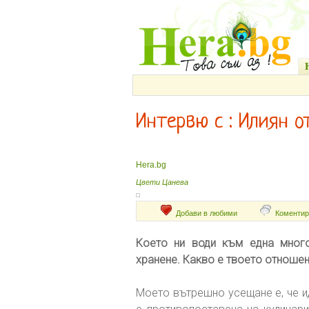
Интервю с : Илиян от
Hera.bg
Цвети Цанева
Добави в любими
Коментир
Което ни води към една много
хранене. Какво е твоето отношени
Моето вътрешно усещане е, че и