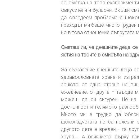
за сметка на това експерименти
овкусители и бульони. Вкъщи сме
да овладеем проблема с шокола
преходът ми беше много труден и
но в това отношение съпругата м
Смяташ ли, че днешните деца се
ястия на твоите в смисъла на зд
За съжаление днешните деца са
здравословната храна и изграж
защото от една страна не вин
ежедневие, от друга – твърде м
можеш да си сигурен. Не на 
достъпност и голямото разнообр
Много ми е трудно да обясн
шоколадчетата не са полезни з
другото дете е вреден - та дру
хрупа…. А влиянието върху пс