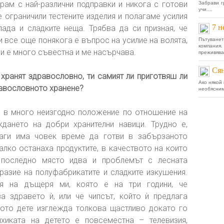
рам с най-различни подправки и никога с готови
Забрави г
учи....
 ограничили тестените изделия и полагаме усилия
7 н
да и сладките неща. Трябва да си призная, че
 все още понякога е въпрос на усилие на волята,
Пътуване
компани
и е много съвестна и ме насърчава.
преживяван
Сян
 хранят здравословно, ти самият ли приготвяш ли
Ако някой
равословното хранене?
необясним
 в много неизгодно положение по отношение на
дането на добри хранителни навици. Трудно е,
аги има човек време да готви в забързаното
алко останаха продуктите, в качеството на които
последно място идва и проблемът с лесната
азие на полуфабрикатите и сладките изкушения.
я на дъщеря ми, която е на три години, че
а здравето ѝ, или че чипсът, който ѝ предлага
гото дете изглежда толкова щастливо докато го
ихиката на детето е повсеместна – телевизия,