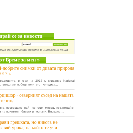
ирай се за новости
няма да пропускаш новите и интересни неща
от Време за мен »
-добрите снимки от дивата природа
2017 г.
радицията, в края на 2017 г. списание National
c представя победителите от конкурса...
цишор - северният съсед на нашата
ртеница
ина посрещаме най- женския месец, подарявайки
 на приятели, близки и познати. Вярваме,...
рави грешката, но никога не
равяй урока, на който те учи