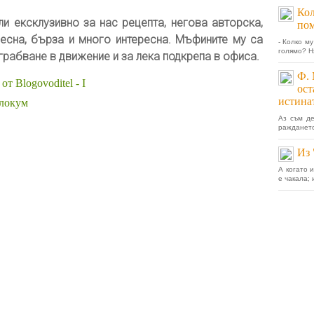
Кол
ли ексклузивно за нас рецепта, негова авторска,
пом
есна, бърза и много интересна. Мъфините му са
- Колко м
голямо? Ня
 грабване в движение и за лека подкрепа в офиса.
Ф. 
т Blogovoditel - I
ост
истина
 локум
Аз съм де
раждането 
Из 
А когато и
е чакала; 