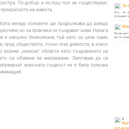
сестра. По-добър и по-лош пол не съществуват,
За 
й-прекрасното на живота.
Ето, че 
усещаме ми
рбата между половете ще продължава да ражда
Има
реотипи, но на практика се създават нови. Налага
Всеки ден
я е напълно безполезна, тъй като се цени само
да се нах
, пред обществото, точно тези дейности, в които
о всички „женски” области като създаването на
ието са обявени за маловажни. Започвам да си
 патриархат женската същност не е била толкова
риминация!
1
Ког
осъжда