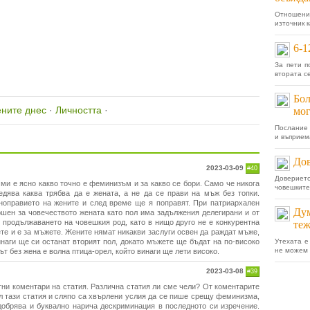
Отношени
източник к
6-1
За пети п
втората с
Бол
ните днес
·
Личността
·
мог
Послание 
и въприем
Дов
2023-03-09
#40
Доверието
 ми е ясно какво точно е феминизъм и за какво се бори. Само че никога
човешките 
едява каква трябва да е жената, а не да се прави на мъж без топки.
ноправието на жените и след време ще я поправят. При патриархален
Дум
ршен за човечеството жената като пол има задължения делегирани и от
 продължаването на човешкия род, като в нищо друго не е конкурентна
теж
те и е за мъжете. Жените нямат никакви заслуги освен да раждат мъже,
инаги ще си останат вторият пол, докато мъжете ще бъдат на по-високо
Утехата е
не можем 
т без жена е волна птица-орел, който винаги ще лети високо.
2023-03-08
#39
ни коментари на статия. Различна статия ли сме чели? От коментарите
ал тази статия и сляпо са хвърлени услия да се пише срещу феминизма,
одобрява и буквално нарича дескриминация в последното си изречение.