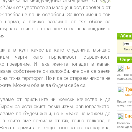
и думичка за междувидово отмъщение.. От къде
ия? Ами от чувството за малоценност, породено от
уж трябваше да ни освободи. Защото именно той
о норма, а всичко различно от тях обяви за
евърнаха точно в това, което са ненавиждали в
ия.
Абон
дига в култ качества като студенина, външно
Така 
към черти като търпеливост, сърдечност,
Още 
ко презрение. И така жените попадат в капан.
Да 
аме собствените си заложби, ние сме се заели
За всич
 на тяхна територия. Но и да се стараем никога не
подражава
жете. Можем обаче да бъдем себе си.
Тра
мож
уваме от присъщите ни женски качества и да
Преди по
бирам аз истинският феминизъм, равноправието.
представит
ставаме да бъдем жени, но и мъже не можем да
Бис
 в които сме по-силни от тях, точно толкова, в
Съгласни 
 Жена в армията е също толкова жалка картина,
носи удово