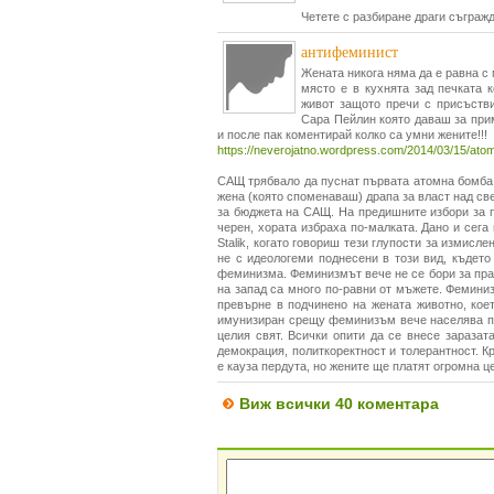
Четете с разбиране драги съграж
антифеминист
Жената никога няма да е равна с
място е в кухнята зад печката 
живот защото пречи с присъств
Сара Пейлин която даваш за прим
и после пак коментирай колко са умни жените!!!
https://neverojatno.wordpress.com/2014/03/15/atom
САЩ трябвало да пуснат първата атомна бомба 
жена (която споменаваш) драпа за власт над св
за бюджета на САЩ. На предишните избори за п
черен, хората избраха по-малката. Дано и сега
Stalik, когато говориш тези глупости за измисл
не с идеологеми поднесени в този вид, където
феминизма. Феминизмът вече не се бори за прав
на запад са много по-равни от мъжете. Фемини
превърне в подчинено на жената животно, кое
имунизиран срещу феминизъм вече населява пов
целия свят. Всички опити да се внесе заразат
демокрация, политкоректност и толерантност. 
е кауза пердута, но жените ще платят огромна ц
Виж всички 40 коментара