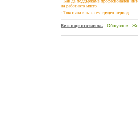
· Как да поддържаме професионален инт
на работното място
· Токсична връзка vs. труден период
Виж още статии за:
Общуване
·
Же