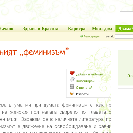
Начало
Здраве и Красота
Кариера
Моят дом
Двама
Регистрация
e-mail:
аният „феминизъм”
Добави в любими
Ав
Коментирай
Отпечатай
Изпрати
иква в ума ми при думата феминизъм е, как не
 на женския пол налага свирепо по главата с
ен мъж. Заравям се в наличната литература по
инизмът е движение на освобождаване и равни