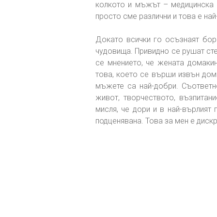
колкото и мъжът – медицинска 
просто сме различни и това е на
Докато всички го осъзнаят бо
чудовища. Привидно се рушат сте
се мнението, че жената домакин
това, което се върши извън дома
мъжете са най-добри. Съответн
живот, творчеството, възпитан
мисля, че дори и в най-върлият
подценявана. Това за мен е диск