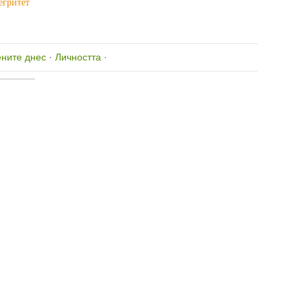
егритет
ните днес
·
Личността
·