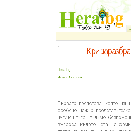
Криворазбр
Hera.bg
Искра Виденова
Първата представа, която изн
особено нежна представителка
чугунен тиган видимо безпомощ
въпроса, където чета, че фем