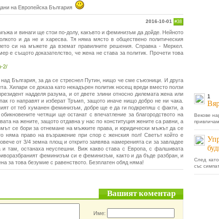
дани на Европейска България
2016-10-01
#38
 мъжа и винаги ще стои по-долу, какъвто и феминизъм да дойде. Нейното
колкото и да не и харесва. Тя няма място в обществено политическия
ието си на мъжете да вземат правилните решения. Справка - Меркел.
ер е същото доказателство, че жена не става за политик. Прочети това
-2/
над България, за да се стреснел Путин, нищо че сме съюзници. И друга
ета. Хилари се доказа като некадърен политик носещ вреди вместо ползи
резидент надделя разума, и от двете злини относно дилемата жена или
1
 пак го направят и изберат Тръмп, защото иначе нищо добро не ни чака.
Вяр
еният от теб хуманен феминизъм, добре ще е да ги подкрепяш с факти, а
 обикновените четящи ще останат с впечатление за благородството на
Векове на
ата на жените, защото отдавна у нас по конституция жените са равни, а
привличам
змът се бори за отнемане на мъжките права, и юридически мъжът да се
то няма право на възражение при спор с женския пол! Светът който е
Упр
ече от 3/4 земна площ и открито заявява намеренията си за завладее
буд
а и там, останаха неуспешни. Виж какво става с Европа, с фалшивата
Криворазбраният феминизъм си е феминизъм, както и да бъде разбран, и
След като
ена за това безумие с равенството. Безплатен обяд няма!
със симпат
Вашият коментар
Име: