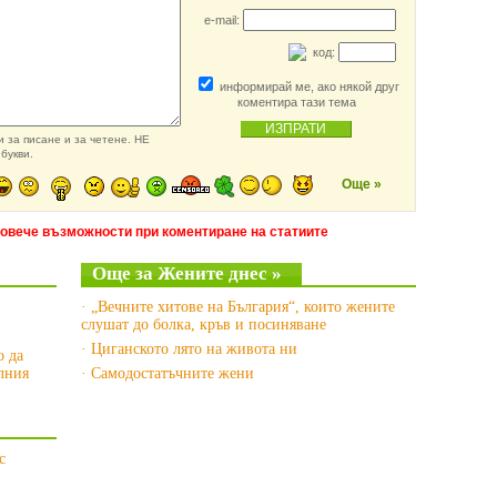
e-mail:
код:
информирай ме, ако някой друг
коментира тази тема
 за писане и за четене. НЕ
букви.
Още »
повече възможности при коментиране на статиите
Още за Жените днес »
· „Вечните хитове на България“, които жените
слушат до болка, кръв и посиняване
· Циганското лято на живота ни
о да
лния
· Самодостатъчните жени
с