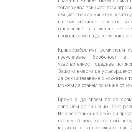
права на жените. Никъде няма 
тогава идва всичката тази агрес
същият този феминизъм, който 
наложи мъжките качества кат
отклонение. Така жените се пр
продължение на десетки поколен
Криворазбраният феминизъм из
преуспяване, борбеност, а 
чувствителност създава истинс
Защото вместо да усъвършенств
да се състезаваме с мъжете, и то
можем да станем по-мъже от мъ
Време е да спрем да се срам
започнем да ги ценим. Така раз
Изневерявайки на себе си пре
станем. А има толкова области,
колкото те са по-силни от нас.