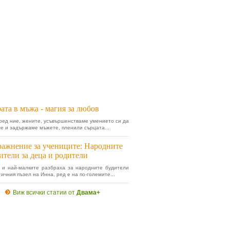
ата в мъжа - магия за любов
ред ние, жените, усъвършенстваме умението си да
е и задържаме мъжете, пленили сърцата...
ажнение за учениците: Народните
ители за деца и родители
 и най-малките разбраха за народните будители
ичния пъзел на Инна, ред е на по-големите...
Виж всички статии от
Двама+