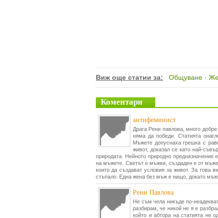
Виж още статии за:
Общуване
·
Же
Коментари
антифеминист
Драга Рени павлова, много добре
няма да победи. Статията онагл
Мъжете допуснаха грешка с рав
живот, доказал се като най-съвъ
природата. Нейното природно предназначение е
на мъжете. Светът е мъжки, създаден е от мъже
които да създават условия за живот. За това в
стъпало. Една жена без мъж е нищо, докато мъжъ
Рени Павлова
Не съм чела никъде по-неадекват
разбирам, че никой не я е разбр
който и абтора на статията не 