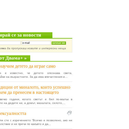
ирай се за новости
няма да пропускаш новите и интересни неща
от Двама+ »
научим детето да играе само
ки е известно, че детето опознава света,
йки на възрастните. За да има впечатления и...
диции от миналото, които успешно
ем да пренесем в настоящето
вечко години, когато светът е бил по-малък в
е на дедите ни, а домът, махалата, селото,...
ексуалността
ли сте с изречението “Всичко е позволено, ако ни
лствие и не пречи по какъвто и да...