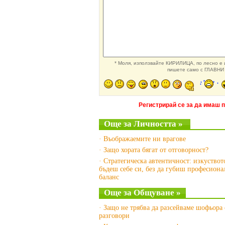
* Моля, използвайте КИРИЛИЦА, по лесно е и
пишете само с ГЛАВНИ 
Регистрирай се за да имаш 
Още за Личността »
· Въображаемите ни врагове
· Защо хората бягат от отговорност?
· Стратегическа автентичност: изкуствот
бъдеш себе си, без да губиш професиона
баланс
Още за Общуване »
· Защо не трябва да разсейваме шофьора 
разговори