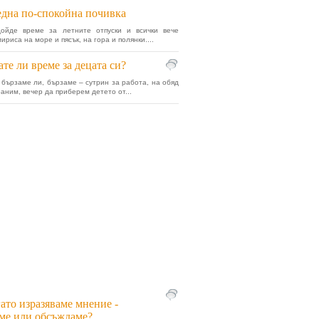
една по-спокойна почивка
дойде време за летните отпуски и всички вече
риса на море и пясък, на гора и полянки....
те ли време за децата си?
 бързаме ли, бързаме – сутрин за работа, на обяд
раним, вечер да приберем детето от...
ато изразяваме мнение -
ме или обсъждаме?