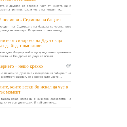
ята с другите са основна част от живота ни и
акто на приятни, така и често на неприятни...
2 ноември - Седмица на бащата
ореден път Седмицата на бащата се чества през
едмица на ноември. Из цялата страна между...
ните от синдрома на Даун също
ат да бъдат щастливи
към една бъдеща майка ще предизвика страховете
ането на Синдрома на Даун на всички...
ерието – нещо крехко
 е мехлем за душата в изтощителния лабиринт на
взаимоотношения. То е крехко като цвете,...
ите, които всеки би искал да чуе в
ък момент
 такова нещо, което ни е жизненонеобходимо, но
да си го осигурим сами. И най-силните...