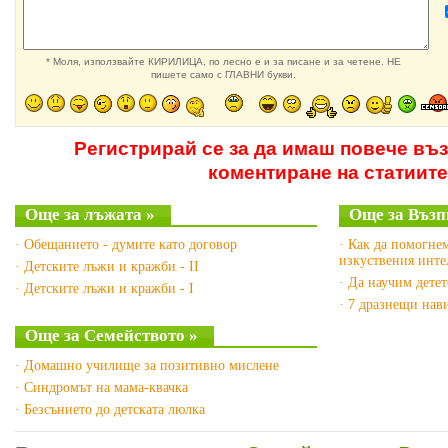
* Моля, използвайте КИРИЛИЦА, по лесно е и за писане и за четене. НЕ
пишете само с ГЛАВНИ букви.
Регистрирай се за да имаш повече въ
коментиране на статиите
Още за лъжата »
Още за Възп
· Обещанието - думите като договор
· Как да помогнем
изкуствения инте
· Детските лъжи и кражби - II
· Да научим детет
· Детските лъжи и кражби - I
· 7 дразнещи нав
Още за Семейството »
· Домашно училище за позитивно мислене
· Синдромът на мама-квачка
· Безсънието до детската люлка