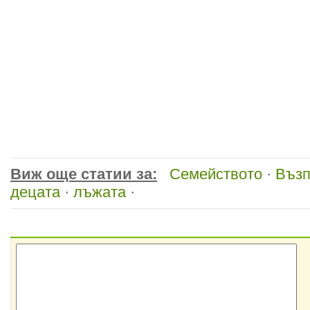
Виж още статии за:
Семейството
·
Възп
децата
·
лъжата
·