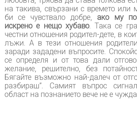
любовта, трябва да става толкова ес
на такива, свързани с времето или 
би се чувствало добре,
ако му по
искрено е нещо хубаво
. Така се гр
честни отношения родител-дете, в ко
лъжи. А в тези отношения родители
заради зададени въпросите. Спокойс
се определя и от това дали отгово
желание, решително, без потайнос
Бягайте възможно най-далеч от отг
разбираш”. Самият въпрос сигнал
област на познанието вече не е чужда 