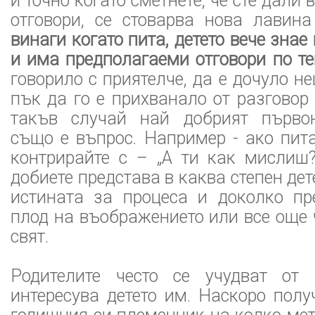
и точно когато сметнете, че сте дал
отговори, се стоварва нова лавин
винаги когато пита, детето вече зна
и има предполагаеми отговори по т
говорило с приятелче, да е дочуло н
пък да го е прихванало от разговор 
такъв случай най добрият първон
също е въпрос. Например - ако пита
контрирайте с – „А ти как мислиш
добиете представа в каква степен дет
истината за процеса и доколко пр
плод на въображението или все още 
свят.
Родителите често се учудват от
интересува детето им. Наскоро полу