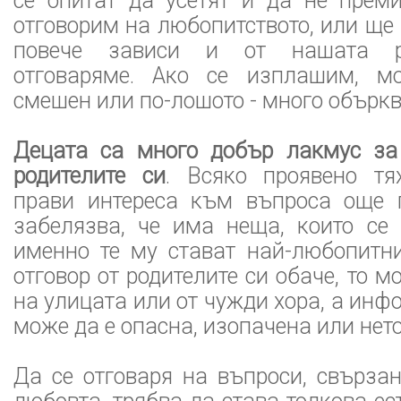
се опитат да усетят и да не прем
отговорим на любопитството, или ще
повече зависи и от нашата ре
отговаряме. Ако се изплашим, 
смешен или по-лошото - много объркв
Децата са много добър лакмус за
родителите си
. Всяко проявено тя
прави интереса към въпроса още п
забелязва, че има неща, които се 
именно те му стават най-любопитни
отговор от родителите си обаче, то 
на улицата или от чужди хора, а инф
може да е опасна, изопачена или нет
Да се отговаря на въпроси, свърза