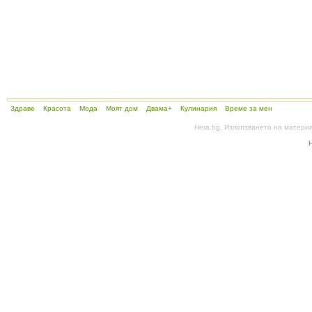
Здраве
Красота
Мода
Моят дом
Двама+
Кулинария
Време за мен
Hera.bg. Използването на матери