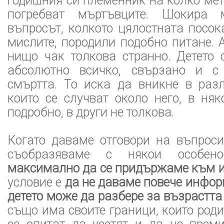
годишния си племенник на колко ме
погребват мъртъвците. Шокира 
въпросът, колкото цялостната посок
мислите, породили подобно питане.
нищо чак толкова странно. Детето 
абсолютно всичко, свързано и с
смъртта. То иска да вникне в разл
които се случват около него, в ня
подробно, в други не толкова.
Когато даваме отговори на въпроси
съобразяваме с някои особен
максимално да се придържаме към 
условие е
да не даваме повече инфор
детето може да разбере за възрастта
също има своите граници, които роди