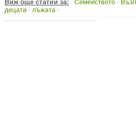
Виж още статии за:
Семейството
·
Възп
децата
·
лъжата
·