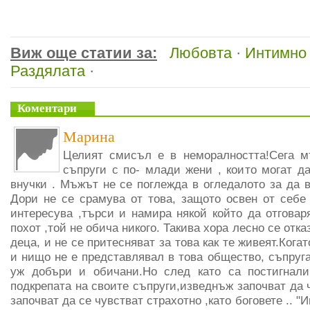
Виж още статии за:
Любовта
·
Интимно
Раздялата
·
Коментари
Марина
Целият смисъл е в неморалността!Сега м
съпруги с по- млади жени , които могат 
внучки . Мъжът не се поглежда в огледалото за да в
Дори не се срамува от това, защото освен от себе 
интересува ,търси и намира някой който да отговар
похот ,той не обича никого. Такива хора лесно се отка
деца, и не се притесняват за това как те живеят.Когат
и нищо не е представлявал в това общество, съпруг
уж добъри и обичани.Но след като са постигнал
подкрепата на своите съпруги,изведнъж започват да 
започват да се чувстват страхотно ,като боговете .. 