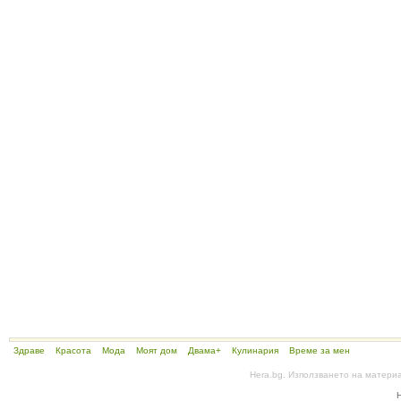
Здраве
Красота
Мода
Моят дом
Двама+
Кулинария
Време за мен
Hera.bg. Използването на матери