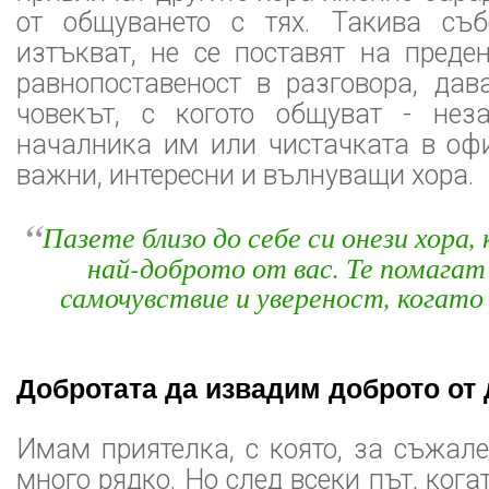
от общуването с тях. Такива съб
изтъкват, не се поставят на преде
равнопоставеност в разговора, дав
човекът, с когото общуват - нез
началника им или чистачката в офи
важни, интересни и вълнуващи хора.
“
Пазете близо до себе си онези хора
най-доброто от вас. Те помагат
самочувствие и увереност, когато 
Добротата да извадим доброто от 
Имам приятелка, с която, за съжал
много рядко. Но след всеки път, кога