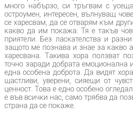
много набързо, си тръгвам с усеща
остроумен, интересен, вълнуващ чове
се харесвам, да се отварям към друг
какво да им покажа. Тя е такъв чов
приятели. Без ласкателства и разни 
защото ме познава и знае за какво 
харесвана. Такива хора ползват по
точно заради добрата емоционална и
една особена доброта. Да видят хора
щастливи, уверени, сияещи от чувс
ценност. Това е едно особено огледал
е във всички нас, само трябва да по
страна да се покаже.