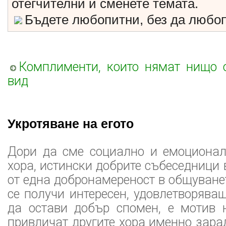
отегчителни и сменете темата.
Бъдете любопитни, без да любоп
Комплименти, които нямат нищо
вид
Укротяване на егото
Дори да сме социално и емоционал
хора, истински добрите събеседници 
от една добронамереност в общуване
се получи интересен, удовлетворяващ
да остави добър спомен, е мотив н
привличат другите хора именно зара