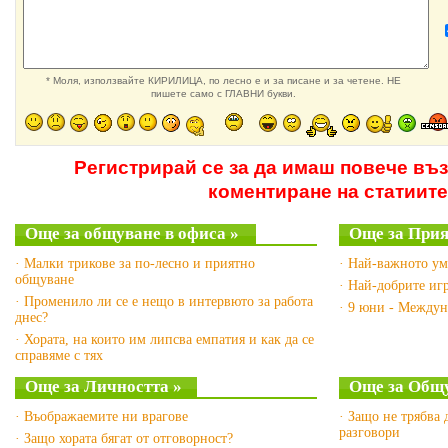
* Моля, използвайте КИРИЛИЦА, по лесно е и за писане и за четене. НЕ
пишете само с ГЛАВНИ букви.
Регистрирай се за да имаш повече въ
коментиране на статиите
Още за общуване в офиса »
Още за Прия
· Малки трикове за по-лесно и приятно
· Най-важното ум
общуване
· Най-добрите игр
· Променило ли се е нещо в интервюто за работа
· 9 юни - Междун
днес?
· Хората, на които им липсва емпатия и как да се
справяме с тях
Още за Личността »
Още за Общу
· Въображаемите ни врагове
· Защо не трябва 
разговори
· Защо хората бягат от отговорност?