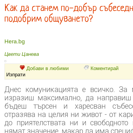
Как да станем по-добър събеседн
подобрим общуването?
Hera.bg
Цвети Цанева
Добави в любими
Коментирай
Изпрати
Днес комуникацията е всичко. За
изразиш максимално, да направиш 
бъдеш търсен и харесван събес
отразява на целия ни живот - от кар
до приятелствата ни и свободното 
нямат значение, макар да има специф