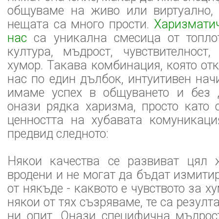
общуваме на живо или виртуално, 
нещата са много прости.
Харизматич
нас
са уникална смесица от топло
култура, мъдрост, чувствителност,
хумор. Такава комбинация, която от
нас по един дълбок, интуитивен на
имаме успех в общуването и без 
онази рядка харизма, просто като 
ценността на хубавата комуникац
предвид следното:
Някои качества се развиват цял 
вродени и не могат да бъдат измити
от някъде - каквото е чувството за х
някои от тях съзряваме, те са резулт
ни опит. Онази специфична мъдрос