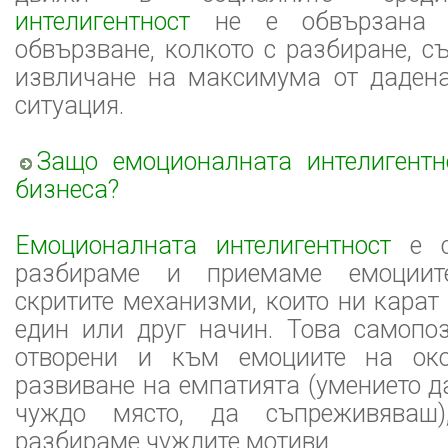
интелигентност
не е обвързана с
обвързване, колкото с разбиране, с
извличане на максимума от даден
ситуация.
Защо емоционалната интелигент
бизнеса?
Емоционалната интелигентност
е с
разбираме и приемаме емоциите
скритите механизми, които ни карат
един или друг начин. Това самопо
отворени и към емоциите на око
развиване на емпатията (умението д
чуждо място, да съпреживяваш
разбираме чуждите мотиви.