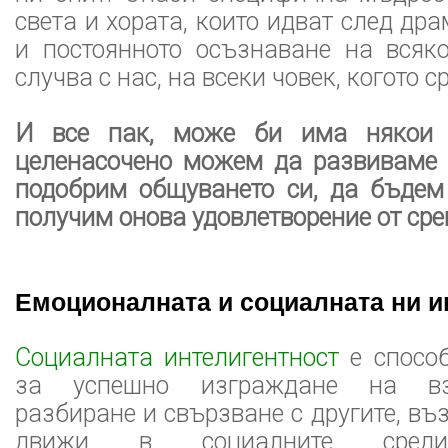
света и хората, които идват след др
и постоянното осъзнаване на всяко
случва с нас, на всеки човек, когото 
И все пак, може би има някои к
целенасочено можем да развиваме у
подобрим общуването си, да бъдем
получим онова удовлетворение от срещ
Емоционалната и социалната ни и
Социалната интелигентност
е способ
за успешно изграждане на вза
разбиране и свързване с другите, въ
движи в социалните сре