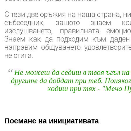
С тези две оръжия на наша страна, н
събеседник, защото знаем к
изслушването, правилната емоцио
Знаем как да подходим към даден
направим общуването удовлетворите
не стига.
“
Не можеш да седиш в твоя ъгъл на 
другите да дойдат при теб. Поняко
ходиш при тях - "Мечо П
Поемане на инициативата