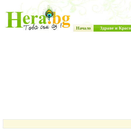
Начало
Здраве и Красо