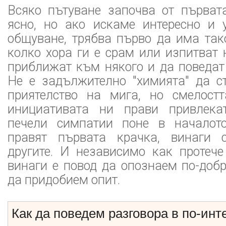
Всяко пътуване започва от първата
ясно, но ако искаме интересно и 
общуване, трябва първо да има так
колко хора ги е срам или изпитват 
приближат към някого и да поведат 
Не е задължително "химията" да ст
приятелство на мига, но смелостт
инициативата ни прави привлека
печели симпатии поне в началото
правят първата крачка, винаги 
другите. И независимо как протече
винаги е повод да опознаем по-добре
да придобием опит.
Как да поведем разговора в по-инт