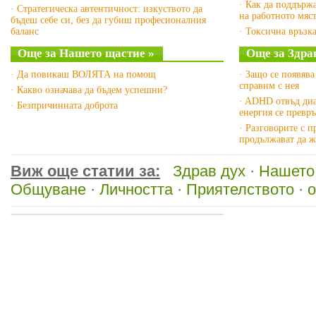
· Как да поддърж
· Стратегическа автентичност: изкуството да
на работното мяс
бъдеш себе си, без да губиш професионалния
баланс
· Токсична връзка
Още за Нашето щастие »
Още за Здрав
· Да повикаш ВОЛЯТА на помощ
· Защо се появява
справим с нея
· Какво означава да бъдем успешни?
· ADHD отвъд диа
· Безпричинната доброта
енергия се превр
· Разговорите с 
продължават да ж
Виж още статии за:
Здрав дух
·
Нашето
Общуване
·
Личността
·
Приятелството
·
о