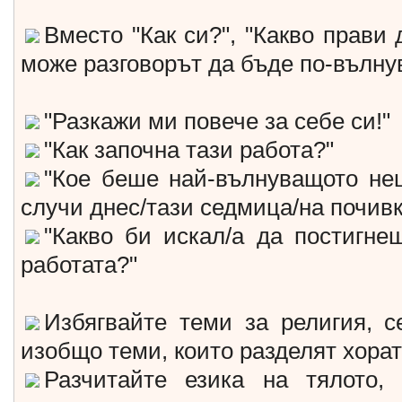
Вместо "Как си?", "Какво прави д
може разговорът да бъде по-вълну
"Разкажи ми повече за себе си!"
"Как започна тази работа?"
"Кое беше най-вълнуващото нещ
случи днес/тази седмица/на почивк
"Какво би искал/а да постигнеш
работата?"
Избягвайте теми за религия, се
изобщо теми, които разделят хорат
Разчитайте езика на тялото, 