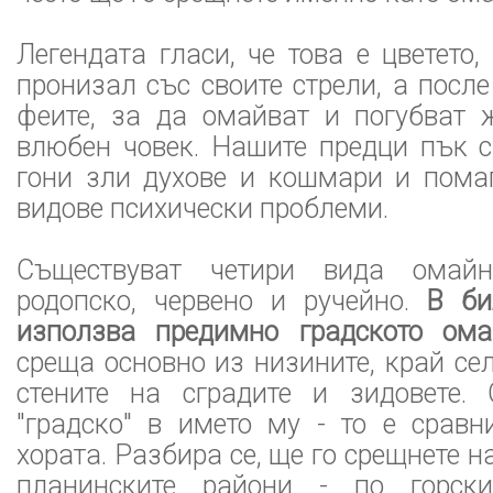
Легендата гласи, че това е цветето,
пронизал със своите стрели, а после
феите, за да омайват и погубват 
влюбен човек. Нашите предци пък с
гони зли духове и кошмари и пома
видове психически проблеми.
Съществуват четири вида омайн
родопско, червено и ручейно.
В би
използва предимно градското ома
среща основно из низините, край се
стените на сградите и зидовете.
"градско" в името му - то е сравн
хората. Разбира се, ще го срещнете н
планинските райони - по горск