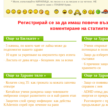
* Моля, използвайте КИРИЛИЦА, по лесно е и за писане и за четене. НЕ
пишете само с ГЛАВНИ букви.
Регистрирай се за да имаш повече въ
коментиране на статиите
Още за Билките »
Още за Здра
· 5 начина, по които чаят от лайка може да
· Учени откриват
подпомогне вашето здраве
потенциал в позн
· 10 идеи за укрепване на имунитета през есента
· Защо да изберет
съставки
· Листата от дива ягода - безценен лек за всеки
· 6 причини защо
храненето си
Още за Здраво тяло »
Още за Здра
· Колаген след 35: как грижата за кожата започва
· Защо се появява
отвътре
справим с нея
· Китайски учени разкриха защо човешките
· ADHD отвъд диа
ембриони спират развитието си в най-ранен етап
енергия се превр
· Защитен слой срещу инфекции: как действа
· Разговорите с 
KAdermin спрей при лечение на рани
продължават да ж