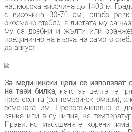
надморска височина до 1400 м. Град
с височина 30-70 см., слабо раз
окосмено стебло, а листата му са на
му са дребни и жълти или оранже
поединично на върха на самото стеб
до август.
За медицински цели се използват о
на тази билка
, като за целта те тр
през есента (септември-октомври), с
семената им. Препоръчително е д
сянка или в сушилня, на температур
Правилно изсушените корени има