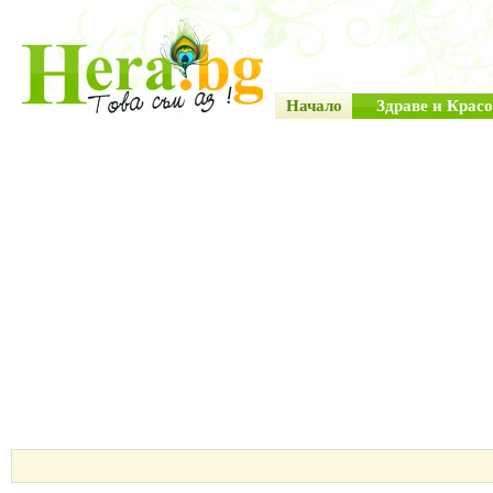
Начало
Здраве и Красо