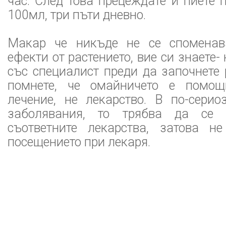
час. След това прецеждате и пиете 
100мл, три пъти дневно.
Макар че никъде не се споменав
ефекти от растението, вие си знаете-
със специалист преди да започнете
помнете, че омайничето е помощ
лечение, не лекарство. В по-серио
заболявания, то трябва да се 
съответните лекарства, затова н
посещението при лекаря.