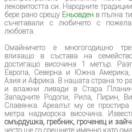
лековитостта си. Народните традиции
бере рано срещу
Еньовден
в пълна ти
съчетавали с любичето с пожела
любовта.
Омайничето е многогодишно трев
влизащо в състава на семейст
достигащо височина 1 метър. Раз
Европа, Северна и Южна Америка,
Азия и Африка. В нашата страна то р
и влажни ливади в Стара Планина
Западните Родопи, Рила, Пирин, В
Славянка. Ареалът му се простира
метра надморска височина. Извес
смърдушка, гребник, гроченец и зайч
често ще го срещнете именно като ом