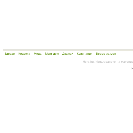
Здраве
Красота
Мода
Моят дом
Двама+
Кулинария
Време за мен
Hera.bg. Използването на матери