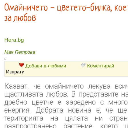
Омайничето - цветето-билка, кое
за любов
Hera.bg
Мая Петрова
Добави в любими
Коментирай
Изпрати
Казват, че омайничето лекува вси
щастливата любов. В представите н
дребно цветче е заредено с мног
енергия. Добрата новина е, че ще
територията на цялата ни стра
разпространено растение, което