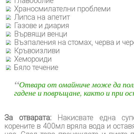
Главоболие
Храносмилателни проблеми
Липса на апетит
Газове и диария
Вървящи венци
Възпаления на стомах, черва и чер
Кръвоизливи
Хемороиди
Бяло течение
“
Отвара от омайниче може да пол
гадене и повръщане, както и при о
За отварата:
Накисвате една суп
корените в 400мл вряла вода и остав