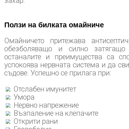
захар.
Ползи на билката омайниче
Омайничето притежава антисептич
обезболяващо и силно затягащо 
останалите и преимущества са сп
успокоява нервната система и да св
съдове. Успешно се прилага при:
Отслабен имунитет
Умора
Нервно напрежение
Възпаление на клепачите
Открити рани