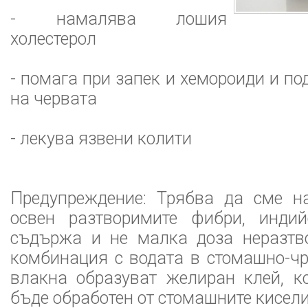
- намалява лошия
холестерол
- помага при запек и хемороиди и п
на червата
- лекува язвени колити
Предупреждение: Трябва да сме на
освен разтворимите фибри, инди
съдържа и не малка доза неразтв
комбинация с водата в стомашно-чр
влакна образуват желиран клей, к
бъде обработен от стомашните кисели