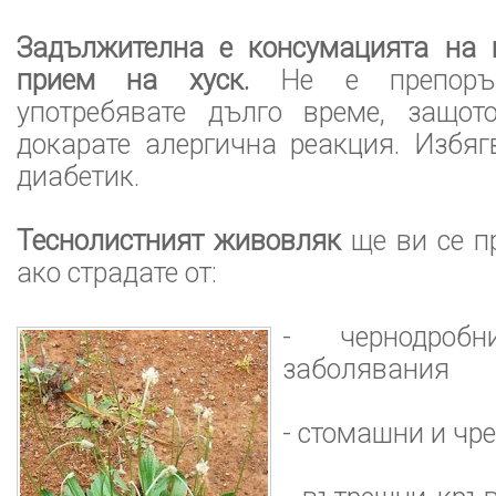
Задължителна е консумацията на 
прием на хуск.
Не е препоръ
употребявате дълго време, защо
докарате алергична реакция. Избягв
диабетик.
Теснолистният живовляк
ще ви се п
ако страдате от:
- чернодро
заболявания
- стомашни и чр