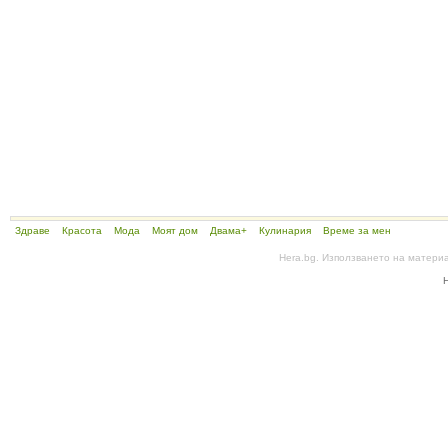
Здраве
Красота
Мода
Моят дом
Двама+
Кулинария
Време за мен
Hera.bg. Използването на матери