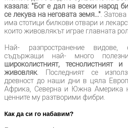
казала: "Бог е дал на всеки народ би
се лекува на неговата земя..."
. Затова
има стотици билкови отвари и лекарс
които живовлякът играе главната рол
Най- разпространение видове, 
съдържащи най- много полезни
широколистният, теснолистният и
живовляк
. Последният се изпол
древност до наши дни в цяла Европ
Африка, Северна и Южна Америка н
ценните му разтворими фибри.
Как да си го набавим?