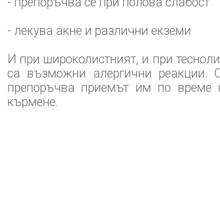
- препоръчва се при полова слабост
- лекува акне и различни екземи
И при широколистният, и при теснол
са възможни алергични реакции. 
препоръчва приемът им по време 
кърмене.