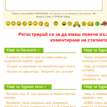
* Моля, използвайте КИРИЛИЦА, по лесно е и за писане и за четене. НЕ
пишете само с ГЛАВНИ букви.
Регистрирай се за да имаш повече въ
коментиране на статиит
Още за Билките »
Още за Здра
· 5 начина, по които чаят от лайка може да
· Учени открива
подпомогне вашето здраве
потенциал в позн
· 10 идеи за укрепване на имунитета през есента
· Защо да избере
съставки
· Листата от дива ягода - безценен лек за всеки
· 6 причини защо
храненето си
Още за Здраво тяло »
Още за Здра
· Колаген след 35: как грижата за кожата започва
· Защо се появява
отвътре
справим с нея
· Китайски учени разкриха защо човешките
· ADHD отвъд диа
ембриони спират развитието си в най-ранен етап
енергия се превр