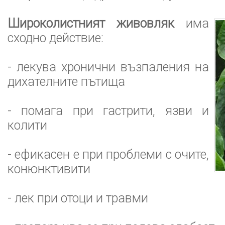
Широколистният живовляк
има
сходно действие:
- лекува хронични възпаления на
дихателните пътища
- помага при гастрити, язви и
колити
- ефикасен е при проблеми с очите,
конюнктивити
- лек при отоци и травми