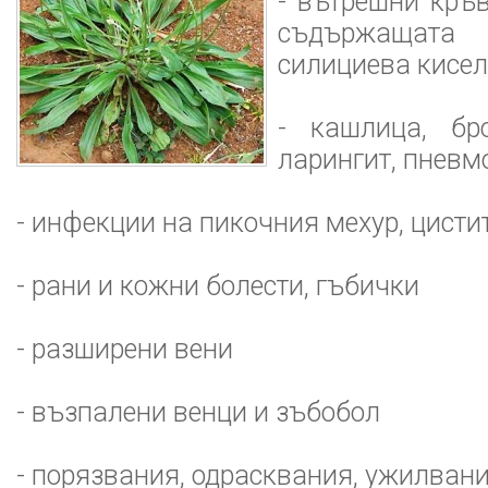
- вътрешни кръ
съдържащат
силициева кисе
- кашлица, бро
ларингит, пневм
- инфекции на пикочния мехур, цисти
- рани и кожни болести, гъбички
- разширени вени
- възпалени венци и зъбобол
- порязвания, одрасквания, ужилван