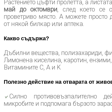
Растението цъфти пролетта, а листата
май до октомври
, след което се 
проветриво място. А можете просто 
от някой билкар или аптека.
Какво съдържа?
Дъбилни вещества, полизахариди, ф
Лимонена киселина, каротин, ензими,
Витамините C, A и K
Полезно действие на отварата от живо
Силно противовъзпалително де
микробите и подпомага бързото зара