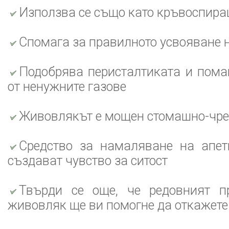
Използва се също като кръвоспира
Спомага за правилното усвояване 
Подобрява перисталтиката и пома
от ненужните газове
Живовлякът е мощен стомашно-чре
Средство за намаляване на апет
създават чувство за ситост
Твърди се още, че редовният п
живовляк ще ви помогне да откажете