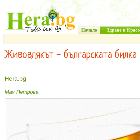
Начало
Здраве и Красо
Живовлякът - българската билка
Hera.bg
Мая Петрова