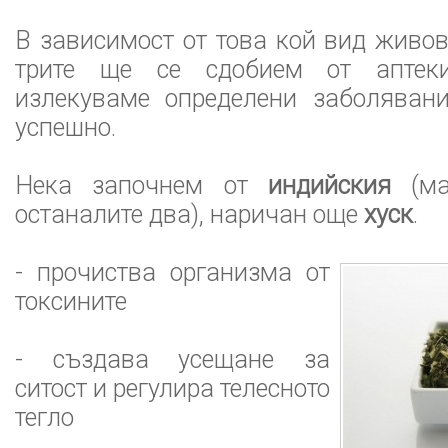
В зависимост от това кой вид живов
трите ще се сдобием от аптек
излекуваме определени заболяван
успешно.
Нека започнем от
индийския
(ма
останалите два), наричан още
хуск
.
- прочиства организма от
токсините
- създава усещане за
ситост и регулира телесното
тегло