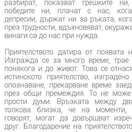
разбират, показват грешките ни
победите ни, плачат с нас, ког
депресии, държат ни за ръката, ко
през трудности, вдъхновяват, окураж
винаги са до нас при нужда.
Приятелството датира от появата н
Изгражда се за много време, трае 
понякога и до живот. Това се отнася
истинското приятелство, изградено
опознаване, прекарване време заед
през общи премеждия. То не може
прости думи. Връзката между дв
толкова близка, че на моменти, 
говорят, могат да довършват изре
друг. Благодарение на приятелствот