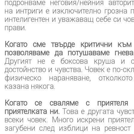
подронваме неговия/нейния авторит
на интриги е изключително грозна 
интелигентен и уважаващ себе си чов
прави.
Когато сме твърде критични към
позволяваме да потушаваме гнева
Другият не е боксова круша и 
достойнство и чувства. Човек е по-с
физическо нараняване, отколкот
казана някога.
Когато се сваляме с приятел
приятелката ни.
Това е другата чувс
всеки човек. Много искрени прияте
загубени след изблици на ревност