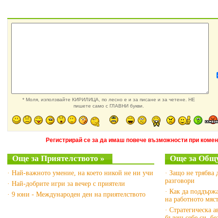
* Моля, използвайте КИРИЛИЦА, по лесно е и за писане и за четене. НЕ
пишете само с ГЛАВНИ букви.
Регистрирай се за да имаш повече възможности при комен
Още за Приятелството »
Още за Общу
· Най-важното умение, на което никой не ни учи
· Защо не трябва 
разговори
· Най-добрите игри за вечер с приятели
· Как да поддърж
· 9 юни - Международен ден на приятелството
на работното мяс
· Стратегическа а
бъдеш себе си, б