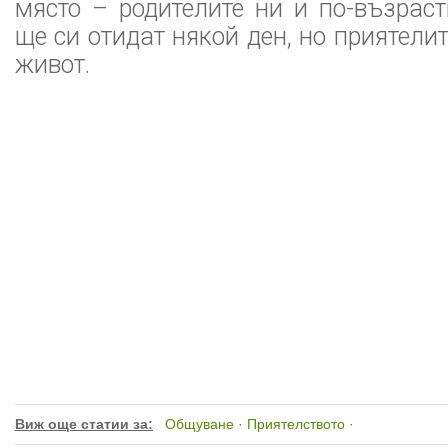
място – родителите ни и по-възрас
ще си отидат някой ден, но приятели
живот.
Виж още статии за:
Общуване
·
Приятелството
·