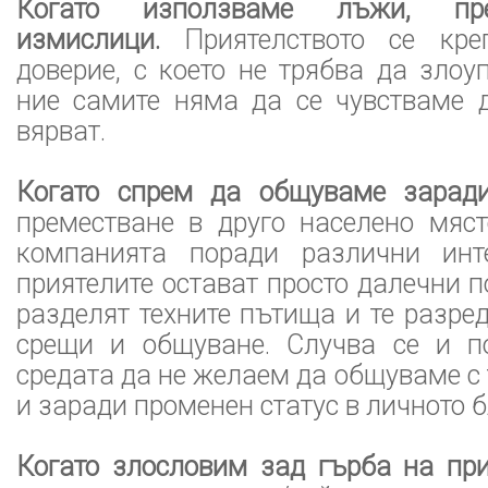
Когато използваме лъжи, пр
измислици.
Приятелството се кре
доверие, с което не трябва да злоу
ние самите няма да се чувстваме д
вярват.
Когато спрем да общуваме зарад
преместване в друго населено мяс
компанията поради различни инте
приятелите остават просто далечни п
разделят техните пътища и те разре
срещи и общуване. Случва се и п
средата да не желаем да общуваме с 
и заради променен статус в личното 
Когато злословим зад гърба на при