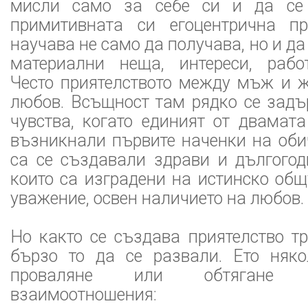
мисли само за себе си и да се
примитивната си егоцентрична пр
научава не само да получава, но и да
материални неща, интереси, работ
Често приятелството между мъж и ж
любов. Всъщност там рядко се задъ
чувства, когато единият от двамата
възникнали първите наченки на оби
са се създавали здрави и дългогод
които са изградени на истинско общ
уважение, освен наличието на любов.
Но както се създава приятелство т
бързо то да се развали. Ето няк
проваляне или обтягане
взаимоотношения: