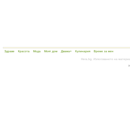
Здраве
Красота
Мода
Моят дом
Двама+
Кулинария
Време за мен
Hera.bg. Използването на матери