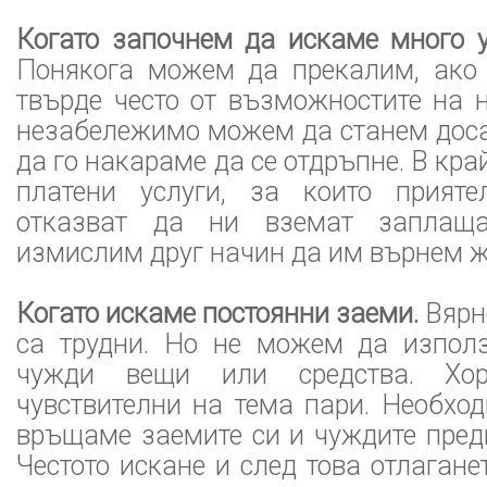
Когато започнем да искаме много у
Понякога можем да прекалим, ако
твърде често от възможностите на 
незабележимо можем да станем доса
да го накараме да се отдръпне. В кр
платени услуги, за които прияте
отказват да ни вземат заплащ
измислим друг начин да им върнем ж
Когато искаме постоянни заеми.
Вярно
са трудни. Но не можем да изпол
чужди вещи или средства. Хо
чувствителни на тема пари. Необхо
връщаме заемите си и чуждите предм
Честото искане и след това отлагане