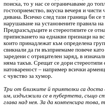
поиска, то у нас се ограничаваме до топ
гостоприемство, вкусна вечеря и чисти
дивана. Всичко след тази граница би се 
нарушаване на установените правила на
Предразсъдъците и стереотипите се отн
приписването на еднакви признаци на в
които принадлежат към определена груп
свикнали да ги възприемаме повече като
заредени с отрицателен заряд, в изнача
няма такъв. Срещат се дори стереотипи
натовареност – например всички арменц
с чувство за хумор.
Три от близките й приятелки са доста
им, издължили се в пубертета, също с
глава над нея. За да компенсира това, т