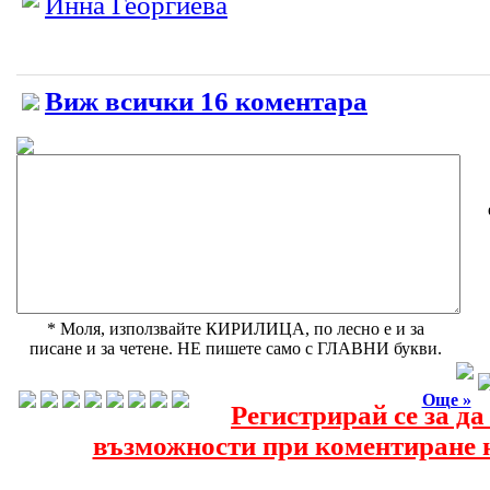
Инна Георгиева
Виж всички 16 коментара
* Моля, използвайте КИРИЛИЦА, по лесно е и за
писане и за четене. НЕ пишете само с ГЛАВНИ букви.
Още »
Регистрирай се за д
възможности при коментиране н
Още за Жените днес »
Още за Общува