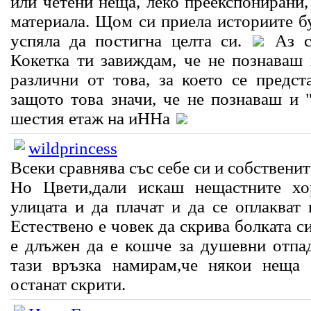
или четени неща, леко преекспонирани,
материала. Щом си приела историите б
успяла да постигна целта си.
Аз с
Кокетка ти завиждам, че не познаваш 
различни от това, за което се предст
защото това значи, че не познаваш и 
шестия етаж на иННа
wildprincess
Всеки сравнява със себе си и собственит
Но Цвети,дали искаш нещастните хо
улицата и да плачат и да се оплакват 
Естествено е човек да скрива болката си
е длъжен да е кошче за душевни отпа
тази връзка намирам,че някои неща
останат скрити.