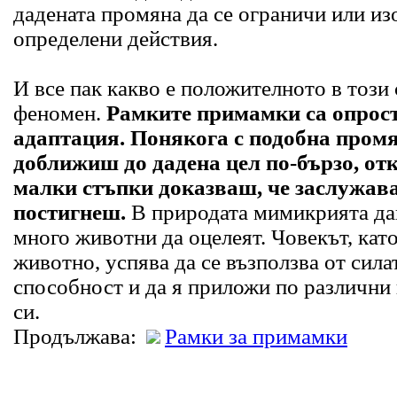
дадената промяна да се ограничи или из
определени действия.
И все пак какво е положителното в този
феномен.
Рамките примамки са опрост
адаптация. Понякога с подобна промя
доближиш до дадена цел по-бързо, отк
малки стъпки доказваш, че заслужав
постигнеш.
В природата мимикрията да
много животни да оцелеят. Човекът, кат
животно, успява да се възползва от силат
способност и да я приложи по различни
си.
Продължава:
Рамки за примамки