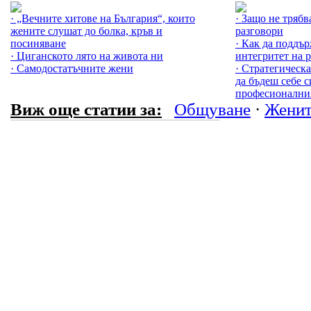
· „Вечните хитове на България“, които
· Защо не трябв
жените слушат до болка, кръв и
разговори
посиняване
· Как да поддъ
· Циганското лято на живота ни
интегритет на 
· Самодостатъчните жени
· Стратегическа
да бъдеш себе с
професионални
Виж още статии за:
Общуване
·
Женит