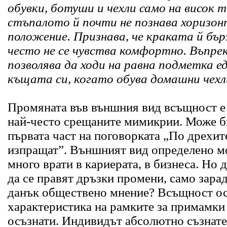
обувки, ботуши и чехли само на висок 
стъпалото й почти не познава хоризо
положение. Признава, че краката й бър
често не се чувства комфортно. Въпре
позволява да ходи на равна подметка е
къщата си, когато обува домашни чехл
Промяната във външния вид всъщност е 
най-често срещаните мимикрии. Може б
първата част на поговорката „По дрехит
изпращат”. Външният вид определено м
много врати в кариерата, в бизнеса. Но 
да се правят дръзки промени, само зара
данък обществено мнение? Всъщност о
характеристика на рамките за примамки 
осъзнати. Индивидът абсолютно съзнат