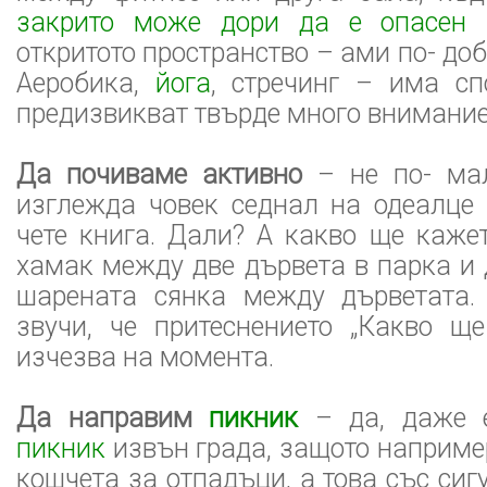
закрито може дори да е опасен
и
откритото пространство – ами по- доб
Аеробика,
йога
, стречинг – има сп
предизвикват твърде много внимание
Да почиваме активно
– не по- мал
изглежда човек седнал на одеалце 
чете книга. Дали? А какво ще каже
хамак между две дървета в парка и 
шарената сянка между дърветата.
звучи, че притеснението „Какво ще
изчезва на момента.
Да направим
пикник
– да, даже е
пикник
извън града, защото наприме
кошчета за отпадъци, а това със сиг