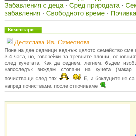
Забавления с деца
·
Сред природата
·
Се
забавления
·
Свободното време
·
Почивка
Коментари
Десислава Ив. Симеонова
Поне на две седмици веднъж цялото семейство сме в
3-4 часа, но, говорейки за тревните площи, основни
след кучетата. Как да седнем, легнем, бъдем изоб
напоследък виждам стопани на кучета (макар 
почистващи след тях
Е, и боклуците не са 
напред почистваме, после отпочиваме