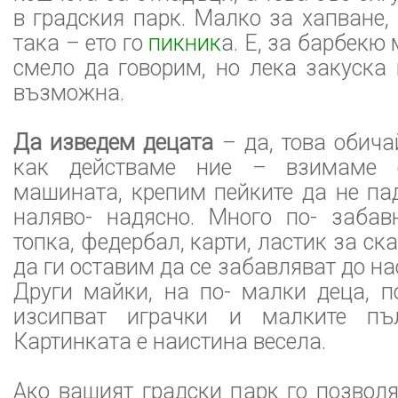
в градския парк. Малко за хапване,
така – ето го
пикник
а. Е, за барбекю
смело да говорим, но лека закуска 
възможна.
Да изведем децата
– да, това обича
как действаме ние – взимаме 
машината, крепим пейките да не пад
наляво- надясно. Много по- заба
топка, федербал, карти, ластик за ск
да ги оставим да се забавляват до на
Други майки, на по- малки деца, п
изсипват играчки и малките пъ
Картинката е наистина весела.
Ако вашият градски парк го позволя