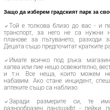
Защо да изберем градският парк за св
Той е толкова близо до вас - и п
транспорт, за него не са нужни 
планове за пътуването, разходи за
Децата също предпочитат кратките р
Имате всичко под ръка: магазин
хапва или пие нещо освежително, вес
и т.н. Все неща, които можем н
набавим. Ако стане инцидент, спеш
аптеките също са наблизо.
Заради размерите си, те има
разнообразен ландшафт - пейки, п