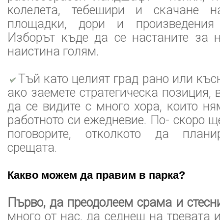
колелета, тебешири и скачане н
площадки, дори и произведения 
Изборът къде да се настаните за н
наистина голям.
Тъй като целият град рано или къс
ако заемете стратегическа позиция,
да се видите с много хора, които н
работното си ежедневие. По- скоро щ
поговорите, отколкото да плани
срещата.
Какво можем да правим в парка?
Първо, да преодолеем срама и стесни
много от нас, да седнеш на тревата 