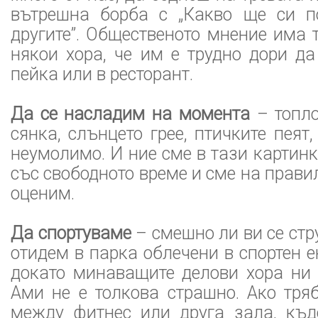
вътрешна борба с „Какво ще си п
другите”. Общественото мнение има 
някои хора, че им е трудно дори д
пейка или в ресторант.
Да се насладим на момента
– топло
сянка, слънцето грее, птичките пеят
неумолимо. И ние сме в тази картин
със свободното време и сме на прави
оценим.
Да спортуваме
– смешно ли ви се стр
отидем в парка облечени в спортен е
докато минаващите делови хора ни 
Ами не е толкова страшно. Ако тря
между фитнес или друга зала, къ