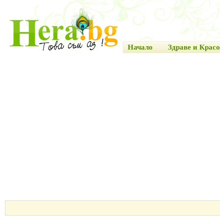
Начало
Здраве и Красо