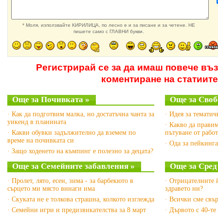
* Моля, използвайте КИРИЛИЦА, по лесно е и за писане и за четене. НЕ
пишете само с ГЛАВНИ букви.
Регистрирай се за да имаш повече въ
коментиране на статиите
Още за Почивката »
Още за Своб
· Как да подготвим малка, но достатъчна чанта за
· Идея за тематич
уикенд в планината
· Какво да правим
· Какви обувки задължително да вземем по
пътуване от рабо
време на почивката си
· Ода за пейкинга
· Защо ходенето на къмпинг е полезно за децата?
Още за Семейните забавления »
Още за Сред
· Пролет, лято, есен, зима - за барбекюто в
· Отрицателните й
сърцето ми място винаги има
здравето ни?
· Скуката не е толкова страшна, колкото изглежда
· Всички сме свъ
· Семейни игри и предизвикателства за 8 март
· Дървото с 40-те