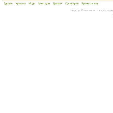
Здраве
Красота
Мода
Моят дом
Двама+
Кулинария
Време за мен
Hera.bg. Използването на матери