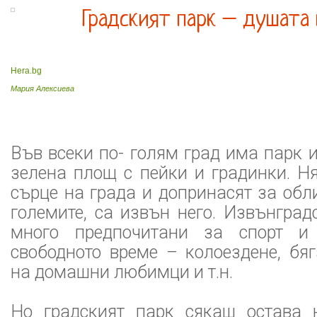
Градският парк – душата 
Hera.bg
Мария Алексиева
Във всеки по- голям град има парк 
зелена площ с пейки и градинки. Н
сърце на града и допринасят за обли
големите, са извън него. Извънград
много предпочитани за спорт и
свободното време – колоездене, бя
на домашни любимци и т.н.
Но градският парк сякаш остава 