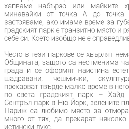
хапваме набързо или майките хр
минавайки от точка А до точка 
застояваме, ако имаме време за губе
градският парк е транзитно място и р
себе си. Което изобщо не е справедли
Често в тези паркове се хвърлят нем
Общината, защото са неотменима ча
града и се оформят наистина естет
шадравани, чешмички, скулпту
прекарват твърде малко време в него
по света градският парк – Хайд 
Сентръл парк в Ню Йорк, зелените п
Париж са любимо място за отмора
много от тях, да прекарат няколко
истински лукс.