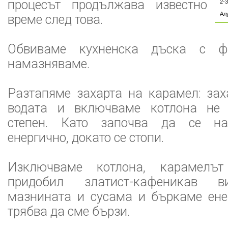
процесът продължава известно
2-
Ал
време след това.
Обвиваме кухненска дъска с ф
намазняваме.
Разтапяме захарта на карамел: зах
водата и включваме котлона не 
степен. Като започва да се на
енергично, докато се стопи.
Изключваме котлона, карамелъ
придобил златист-кафеникав в
мазнината и сусама и бъркаме енер
трябва да сме бързи.