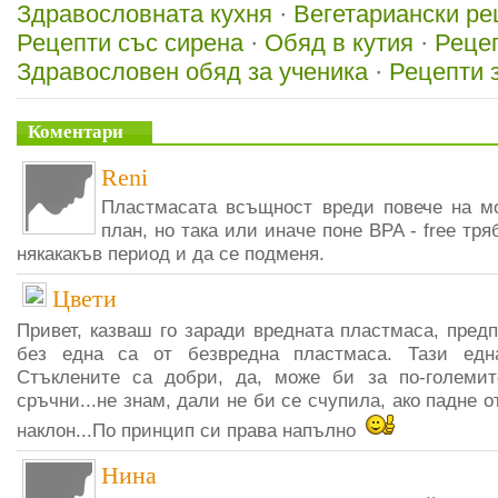
Здравословната кухня
·
Вегетариански ре
Рецепти със сирена
·
Обяд в кутия
·
Рецеп
Здравословен обяд за ученика
·
Рецепти 
Коментари
Reni
Пластмасата всъщност вреди повече на м
план, но така или иначе поне BPA - free тря
някакакъв период и да се подменя.
Цвети
Привет, казваш го заради вредната пластмаса, пре
без една са от безвредна пластмаса. Тази едн
Стъклените са добри, да, може би за по-големит
сръчни...не знам, дали не би се счупила, ако падне от
наклон...По принцип си права напълно
Нина