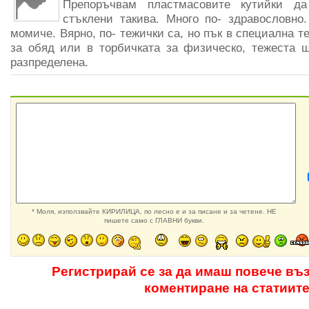
Препоръчвам пластмасовите кутийки д
стъклени такива. Много по- здравословно.
момиче. Вярно, по- тежички са, но пък в специална 
за обяд или в торбичката за физическо, тежеста 
разпределена.
* Моля, използвайте КИРИЛИЦА, по лесно е и за писане и за четене. НЕ
пишете само с ГЛАВНИ букви.
Регистрирай се за да имаш повече въ
коментиране на статиит