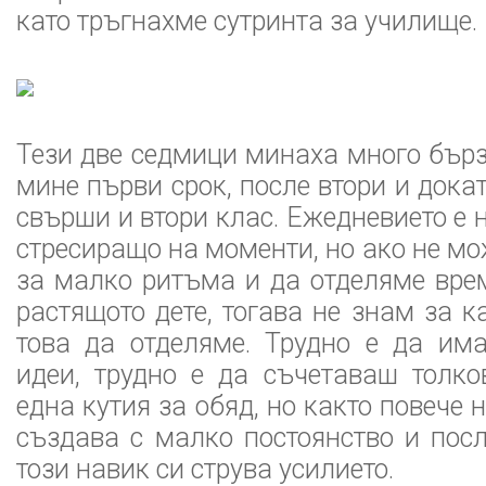
като тръгнахме сутринта за училище.
Тези две седмици минаха много бърз
мине първи срок, после втори и дока
свърши и втори клас. Ежедневието е 
стресиращо на моменти, но ако не м
за малко ритъма и да отделяме вре
растящото дете, тогава не знам за к
това да отделяме. Трудно е да им
идеи, трудно е да съчетаваш толко
една кутия за обяд, но както повече 
създава с малко постоянство и посл
този навик си струва усилието.