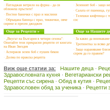
· Патладжан ветрило на фурна - да си
· Зеленият боб - защо н
оближеш пръстите!
· Салата от пшеница, г
· Постни банички с праз и маслини
· Tелешки кюфтенца с т
· Обръщана баница с праз, тиквички, овче
сос
сирене и пресен джоджен
Още за Рецепти »
Още за Нашите д
· „Вкусът на България в четири сезона“:
· За какво да внимаваме
Опитайте тези прекрасни рецепти от книгата
· Тротинетка за всяко де
на Иван Звездев
· Защо нараняваме близк
· Аспержов зелен боб с пушен бекон
спрем да го правим?
· Долма по иракска рецепта
Виж още статии за:
Нашите деца
·
Рец
Здравословната кухня
·
Вегетариански ре
Рецепти със сирена
·
Обяд в кутия
·
Рецеп
Здравословен обяд за ученика
·
Рецепти 