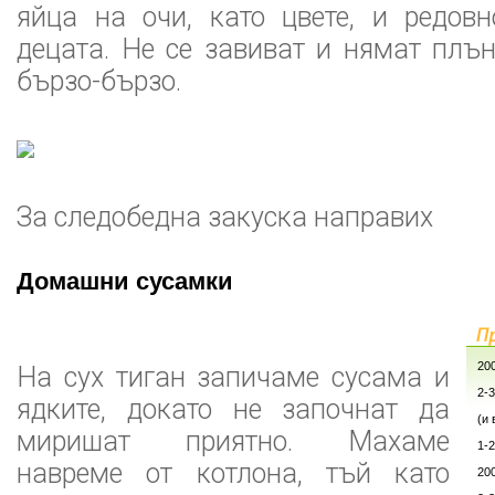
яйца на очи, като цвете, и редов
децата. Не се завиват и нямат плън
бързо-бързо.
За следобедна закуска направих
Домашни сусамки
20
На сух тиган запичаме сусама и
2-
ядките, докато не започнат да
(и 
миришат приятно. Махаме
1-
навреме от котлона, тъй като
20