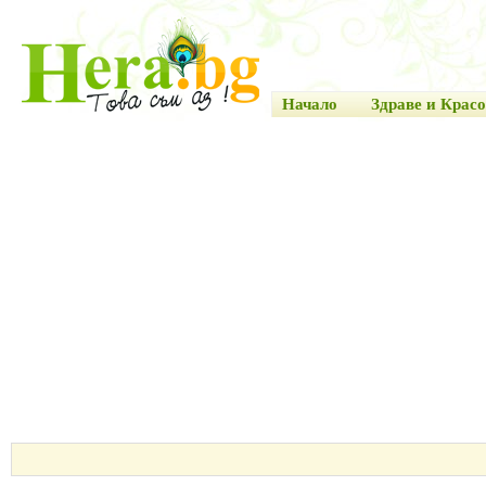
Начало
Здраве и Красо