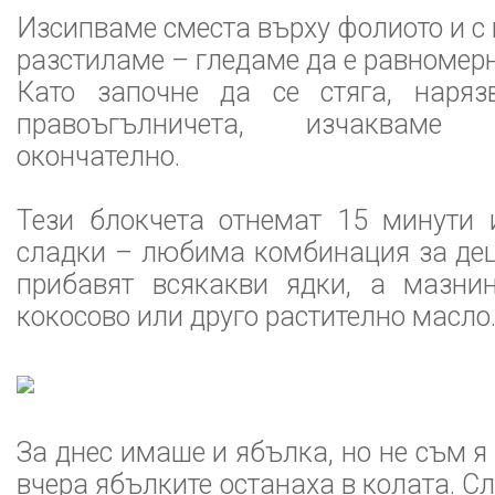
Изсипваме сместа върху фолиото и с
разстиламе – гледаме да е равномерн
Като започне да се стяга, наря
правоъгълничета, изчакваме
окончателно.
Тези блокчета отнемат 15 минути 
сладки – любима комбинация за дец
прибавят всякакви ядки, а мазни
кокосово или друго растително масло
За днес имаше и ябълка, но не съм я
вчера ябълките останаха в колата. С