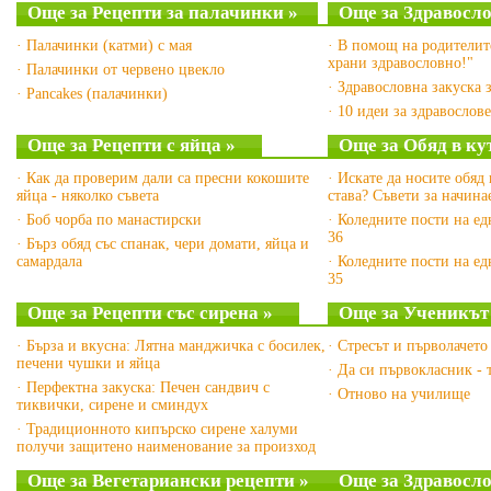
Още за Рецепти за палачинки »
Още за Здравосло
· Палачинки (катми) с мая
· В помощ на родителите
храни здравословно!"
· Палачинки от червено цвекло
· Здравословна закуска 
· Pancakes (палачинки)
· 10 идеи за здравослов
Още за Рецепти с яйца »
Още за Обяд в ку
· Как да проверим дали са пресни кокошите
· Искате да носите обяд 
яйца - няколко съвета
става? Съвети за начин
· Боб чорба по манастирски
· Коледните пости на е
36
· Бърз обяд със спанак, чери домати, яйца и
самардала
· Коледните пости на е
35
Още за Рецепти със сирена »
Още за Ученикът
· Бърза и вкусна: Лятна манджичка с босилек,
· Стресът и първолачето
печени чушки и яйца
· Да си първокласник - 
· Перфектна закуска: Печен сандвич с
· Отново на училище
тиквички, сирене и сминдух
· Традиционното кипърско сирене халуми
получи защитено наименование за произход
Още за Вегетариански рецепти »
Още за Здравосло