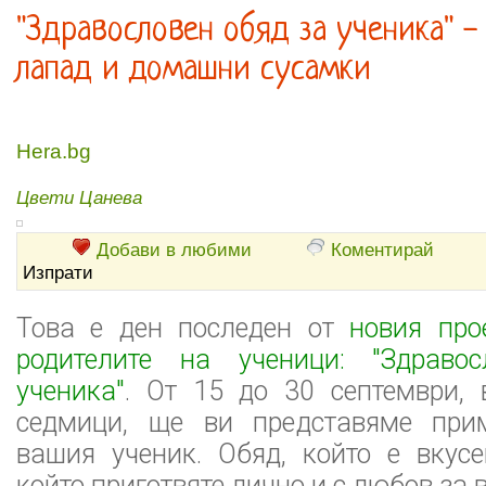
"Здравословен обяд за ученика" -
лапад и домашни сусамки
Hera.bg
Цвети Цанева
Добави в любими
Коментирай
Изпрати
Това е ден последен от
новия про
родителите на ученици: "Здраво
ученика"
. От 15 до 30 септември, 
седмици, ще ви представяме при
вашия ученик. Обяд, който е вкусе
който приготвяте лично и с любов за 