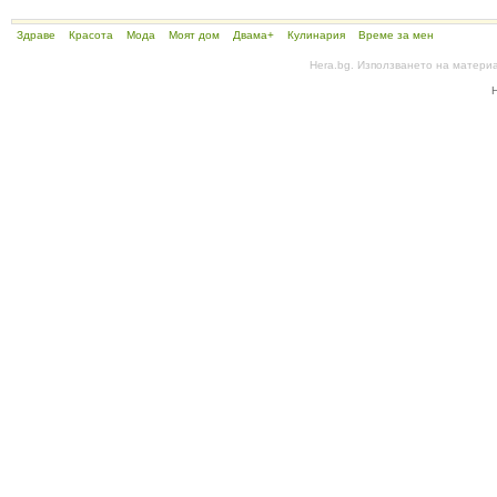
Здраве
Красота
Мода
Моят дом
Двама+
Кулинария
Време за мен
Hera.bg. Използването на матери