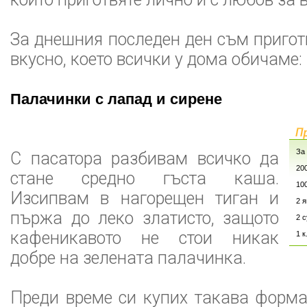
За днешния последен ден съм приго
вкусно, което всички у дома обичаме:
Палачинки с лапад и сирене
За
С пасатора разбивам всичко да
200
стане средно гъста каша.
10
Изсипвам в нагорещен тиган и
2 
пържа до леко златисто, защото
2 
кафеникавото не стои никак
1 к
добре на зелената палачинка.
Преди време си купих такава форма