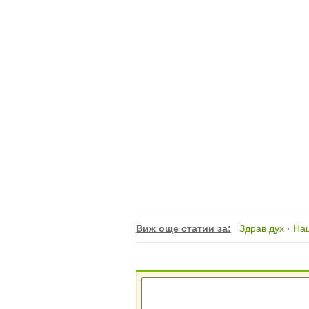
Виж още статии за:
Здрав дух
·
На