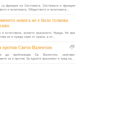
 са функция на Системата. Системата е функция
вото и политиката. Обществото и политиката...
менето никога не е било толкова
сиво
 е естествено, колкото храненето. Нужда. Но при
ова не е нужда само от храна, а от...
и против Свети Валентин
и да приближава Св. Валентин, започват
ите за и против. За едните празникът е чужд на...