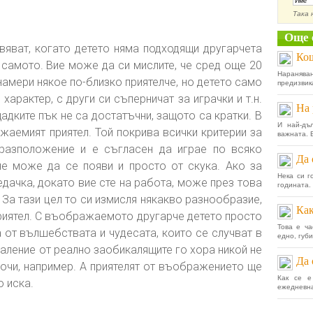
Така 
Още 
яват, когато детето няма подходящи другарчета
Кош
о самото. Вие може да си мислите, че сред още 20
Нараняв
намери някое по-близко приятелче, но детето само
предизвика
 характер, с други си съперничат за играчки и т.н.
На 
адките пък не са достатъчни, защото са кратки. В
И най-дъ
жаемият приятел. Той покрива всички критерии за
важната. В
 разположение и е съгласен да играе по всяко
Да 
е може да се появи и просто от скука. Ако за
Нека си г
едачка, докато вие сте на работа, може през това
годината. 
 За тази цел то си измисля някакво разнообразие,
Как
приятел. С въображаемото другарче детето просто
Това е ча
а от вълшебствата и чудесата, които се случват в
едно, губи
жаление от реално заобикалящите го хора никой не
Да 
и очи, например. А приятелят от въображението ще
Как се е
о иска.
ежедневна