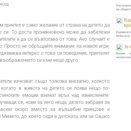
 нощ.
Учителите
на общест
Кър
 приятел е само желание от страна на детето да
кра
те си. То доста проникновено може да забележи
Кърменето
бебетата т
телите и да се възползва от това. Ако случаят е
о. Просто не обръщайте внимание на новите игри.
За 
едизвиква интерес с това си поведение, приятелят
Вземе л
нескончаем
и въображението си към нещо друго.
тели изчезват също толкова внезапно, колкото
, когато в живота на детето се появи нещо по-
стинските емоции вземат връх над измислените.
учващи се, нови за него неща, детето забравя за
ъвсем скоро вместо за вълшебни принцове и
 Мимето, до която седи в детската, или за Сашко