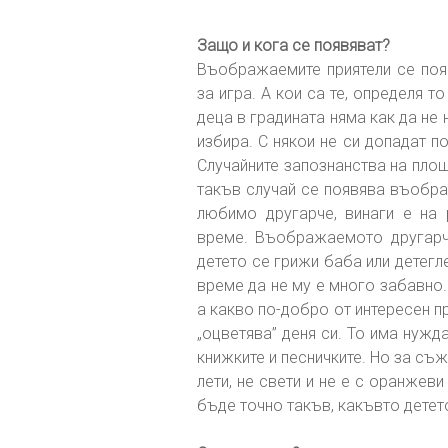
Защо и кога се появяват?
Въображаемите приятели се появ
за игра. А кои са те, определя т
деца в градината няма как да не 
избира. С някои не си допадат по
Случайните запознанства на площ
такъв случай се появява въобра
любимо другарче, винаги е на
време. Въображаемото другарч
детето се грижи баба или детегл
време да не му е много забавно.
а какво по-добро от интересен 
„оцветява” деня си. То има нужд
книжките и песничките. Но за съ
лети, не свети и не е с оранжев
бъде точно такъв, какъвто детет