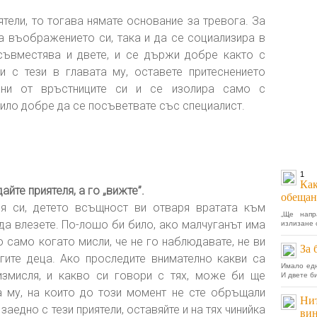
ятели, то тогава нямате основание за тревога. За
а въображението си, така и да се социализира в
съвместява и двете, и се държи добре както с
 и с тези в главата му, оставете притеснението
ани от връстниците си и се изолира само с
ило добре да се посъветвате със специалист.
1
Как
йте приятеля, а го „вижте”.
обещан
ля си, детето всъщност ви отваря вратата към
„Ще напр
 да влезете. По-лошо би било, ако малчуганът има
излизане 
о само когато мисли, че не го наблюдавате, не ви
За 
гите деца. Ако проследите внимателно какви са
Имало едн
измисля, и какво си говори с тях, може би ще
И двете б
а му, на които до този момент не сте обръщали
Нит
заедно с тези приятели, оставяйте и на тях чинийка
ви