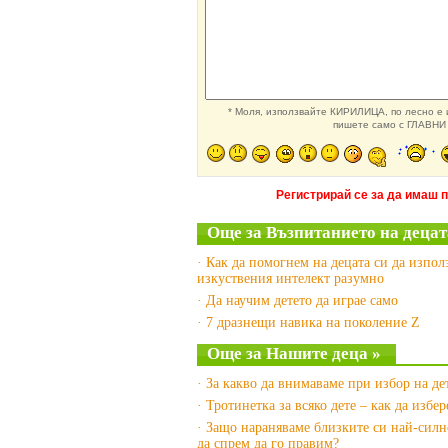
* Моля, използвайте КИРИЛИЦА, по лесно е и
пишете само с ГЛАВНИ 
Регистрирай се за да имаш 
Още за Възпитанието на децат
· Как да помогнем на децата си да изпол
изкуствения интелект разумно
· Да научим детето да играе само
· 7 дразнещи навика на поколение Z
Още за Нашите деца »
· За какво да внимаваме при избор на де
· Тротинетка за всяко дете – как да избе
· Защо нараняваме близките си най-силн
да спрем да го правим?