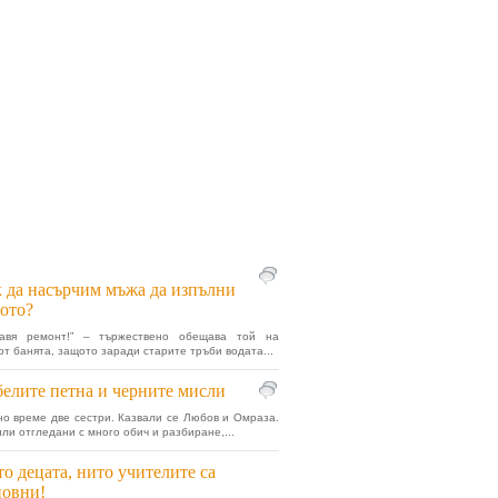
 да насърчим мъжа да изпълни
ото?
авя ремонт!” – тържествено обещава той на
от банята, защото заради старите тръби водата...
белите петна и черните мисли
о време две сестри. Казвали се Любов и Омраза.
или отгледани с много обич и разбиране,...
о децата, нито учителите са
новни!