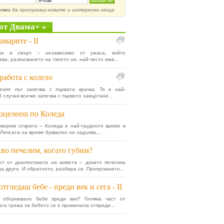
няма да пропускаш новите и интересни неща
от Двама+ »
марите - II
ане и смърт – независимо от ужаса, който
ва, разкъсването на тялото ни, най-често има...
работа с колело
лгият път започва с първата крачка. Тя е най-
 случая всичко започва с първото завъртане...
оцелееш по Коледа
оворим открито – Коледа е най-трудното време в
Липсата на време буквално ни задъхва,...
во печелим, когато губим?
ст от диалектиката на живота – докато печелиш
ш друго. И обратното, разбира се. Пропускането...
отгледаш бебе - преди век и сега - II
 обгрижвало бебе преди век? Голяма част от
та грижа за бебето се е променила отпреди...