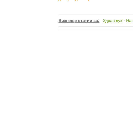
Виж още статии за:
Здрав дух
·
На