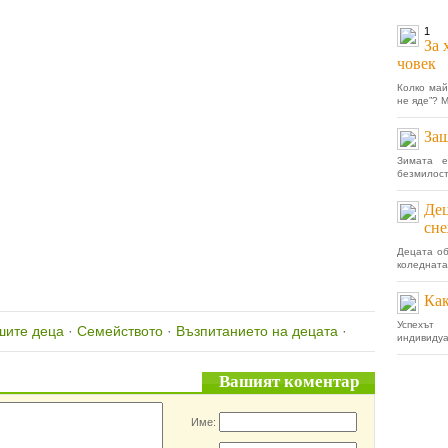
1
За 
човек
Колко май
не яде”? М
Защ
Зимата е
безмилост
Дец
сне
Децата об
коледната
Как
Успехът
шите деца
·
Семейството
·
Възпитанието на децата
·
индивидуал
Вашият коментар
Име: