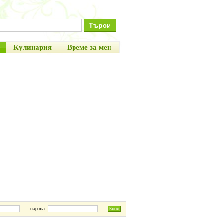
+
Кулинария
Време за мен
парола: