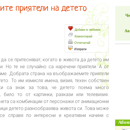
ите приятели на детето
Че
Добави в любими
Ав
Коментирай
Отпечатай
Изпрати
да се притесняват, когато в живота да детето им
. Но те не случайно са наречени приятели. А от
ваме. Добрата страна на въображаемите приятели
тето. То им измисля имена, визия, техен собствен
жи са знак за това, че детето поема много
 било то от картинки, разкази или телевизия.
лчета са комбинации от персонажи от анимационни
слици детето разнообразява живота си. Това може
е справя по интересни и креативни начини с
Абон