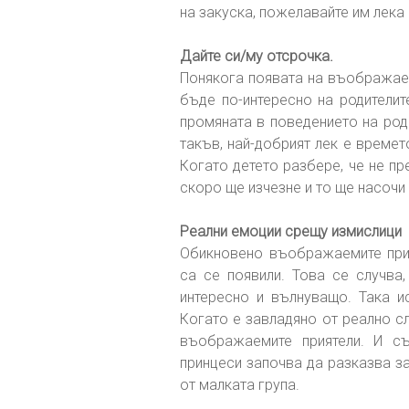
на закуска, пожелавайте им лека
Дайте си/му отсрочка.
Понякога появата на въображаем
бъде по-интересно на родители
промяната в поведението на роди
такъв, най-добрият лек е времет
Когато детето разбере, че не пр
скоро ще изчезне и то ще насоч
Реални емоции срещу измислици
Обикновено въображаемите прия
са се появили. Това се случва
интересно и вълнуващо. Така и
Когато е завладяно от реално сл
въображаемите приятели. И с
принцеси започва да разказва за
от малката група.