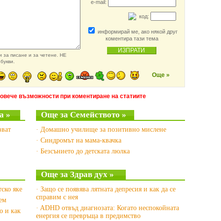
e-mail:
код:
информирай ме, ако някой друг
коментира тази тема
 за писане и за четене. НЕ
букви.
Още »
повече възможности при коментиране на статиите
а »
Още за Семейството »
зват
· Домашно училище за позитивно мислене
· Синдромът на мама-квачка
· Безсънието до детската люлка
Още за Здрав дух »
тско яке
· Защо се появява лятната депресия и как да се
справим с нея
рем
· ADHD отвъд диагнозата: Когато неспокойната
о и как
енергия се превръща в предимство