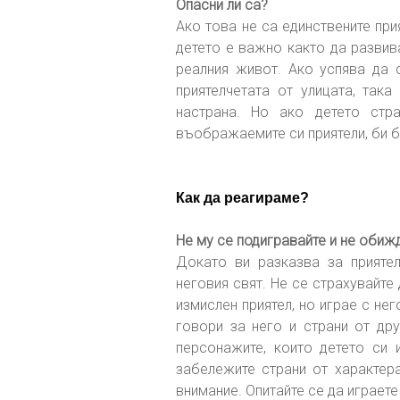
Опасни ли са?
Ако това не са единствените при
детето е важно както да развив
реалния живот. Ако успява да 
приятелчетата от улицата, така
настрана. Но ако детето стр
въображаемите си приятели, би б
Как да реагираме?
Не му се подигравайте и не обижда
Докато ви разказва за прияте
неговия свят. Не се страхувайте
измислен приятел, но играе с нег
говори за него и страни от дру
персонажите, които детето си 
забележите cтрани от характер
внимание. Опитайте се да играете 