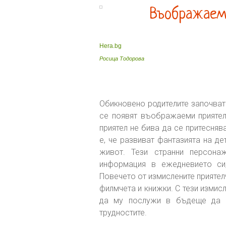
Въображаем
Hera.bg
Росица Тодорова
Обикновено родителите започват 
се появят въображаеми приятели
приятел не бива да се притесня
е, че развиват фантазията на де
живот. Тези странни персона
информация в ежедневието си,
Повечето от измислените прияте
филмчета и книжки. С тези изми
да му послужи в бъдеще да с
трудностите.