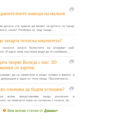
хранителните навици на малкия
ки досега сте чували да казват за детето си “нищо
ного, нали? Разбира се, под “нищо”,...
о захарта потиска имунитета?
 сезонът, когато болестите ни атакуват най-
но. И една лека настинка води до отслабване...
ата творят Коледа с нас: 3D
жинки от хартия
ожават да са намесени в нещо голямо и важно, а
 декорация е едно от тези неща. Празничната...
во означава да бъдем успешни?
 за всеки представлява нещо различно и
но, но повечето хора са съгласни с тезата, че...
Виж всички статии от
Двама+