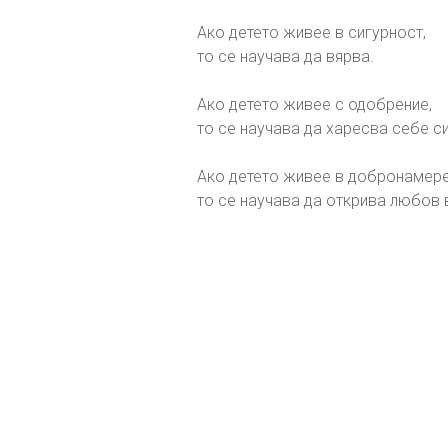
Ако детето живее в сигурност,
то се научава да вярва.
Ако детето живее с одобрение,
то се научава да харесва себе си
Ако детето живее в добронамере
то се научава да открива любов 