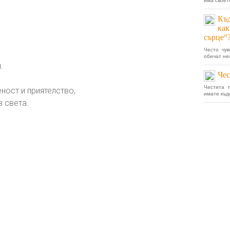
има своет
Къд
как
сърце“
Често чув
обичат нещ
.
Чес
Честита 
ност и приятелство,
имате къде
в света.