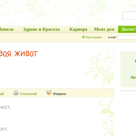
Начало
Здраве и Красота
Кариера
Моят дом
Двама
Регистрация
e-mail:
своя живот
Ав
ай
Отпечатай
Изпрати
ност,
ст,