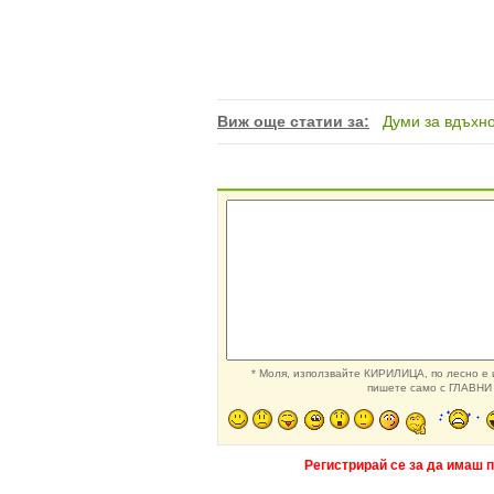
Виж още статии за:
Думи за вдъхн
* Моля, използвайте КИРИЛИЦА, по лесно е и
пишете само с ГЛАВНИ 
Регистрирай се за да имаш 