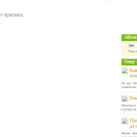
т присмех,
Абон
Така 
Още 
Как
отн
За да за
семейния и
Ром
Женската 
случай на
Про
да 
Малко пре