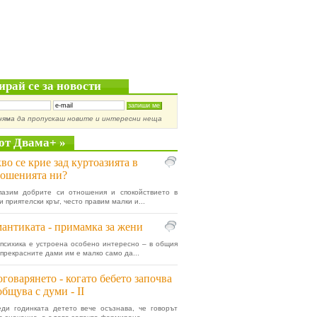
ирай се за новости
няма да пропускаш новите и интересни неща
от Двама+ »
во се крие зад куртоазията в
ошенията ни?
пазим добрите си отношения и спокойствието в
 приятелски кръг, често правим малки и...
антиката - примамка за жени
психика е устроена особено интересно – в общия
 прекрасните дами им е малко само да...
говарянето - когато бебето започва
общува с думи - II
ди годинката детето вече осъзнава, че говорът