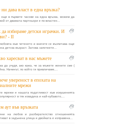
 ни дава власт в една връзка?
е още в първите часове на една връзка, можем да
кой от двамата партньори е по-властен...
 да избираме детски играчки. И
ви? - II
 любовта към четенето и книгите се възпитава още
на детска възраст. Затова започнете...
во харесват в нас мъжете
ма да учудя, ако кажа, че за мъжете жените сме (
йна. Начинът, по който ги привличаме,...
ече увереност в епохата на
циалните мрежи
те мрежи и нашата податливост към изкушенията
опулярност в тях извадиха и най-хубавото,...
м аут във връзката
ини на любов и разбирателство отношенията
отиват в задънена улица и двойката е изправена...