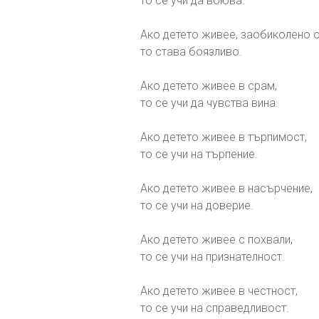
то се учи да воюва.
Ако детето живее, заобиколено о
то става боязливо.
Ако детето живее в срам,
то се учи да чувства вина.
Ако детето живее в търпимост,
то се учи на търпение.
Ако детето живее в насърчение,
то се учи на доверие.
Ако детето живее с похвали,
то се учи на признателност.
Ако детето живее в честност,
то се учи на справедливост.