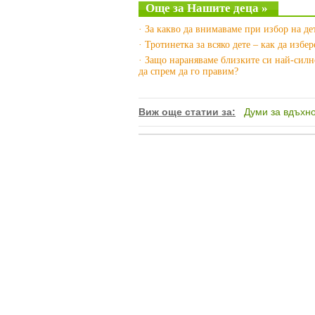
Още за Нашите деца »
· За какво да внимаваме при избор на де
· Тротинетка за всяко дете – как да избе
· Защо нараняваме близките си най-силн
да спрем да го правим?
Виж още статии за:
Думи за вдъхн