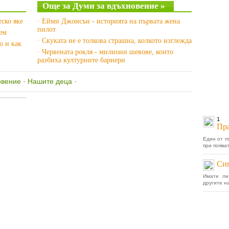
Още за Думи за вдъхновение »
тско яке
· Ейми Джонсън - историята на първата жена
пилот
рем
· Скуката не е толкова страшна, колкото изглежда
о и как
· Червената рокля - милиони шевове, които
разбиха културните бариери
овение
·
Нашите деца
·
1
Пра
Един от п
при появат
Син
Имате ли
другите на