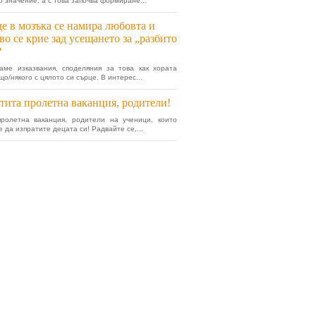
о значение, а с това започва формиране...
е в мозъка се намира любовта и
во се крие зад усещането за „разбито
?
аме изказвания, споделяния за това как хората
о/някого с цялото си сърце. В интерес...
тита пролетна ваканция, родители!
пролетна ваканция, родители на ученици, които
 да изпратите децата си! Радвайте се,...