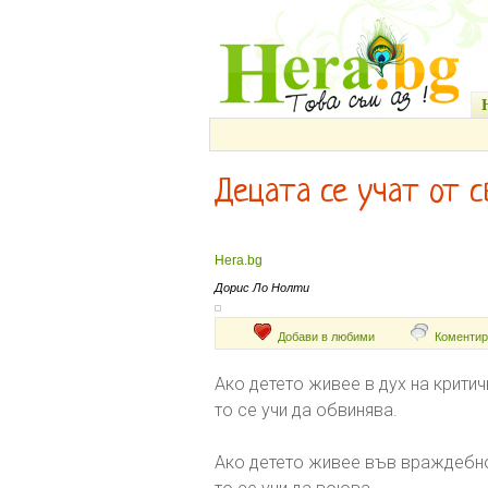
Децата се учат от 
Hera.bg
Дорис Ло Нолти
Добави в любими
Коментир
Ако детето живее в дух на критич
то се учи да обвинява.
Ако детето живее във враждебно