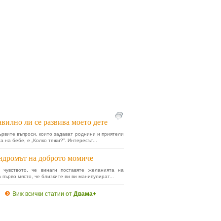
вилно ли се развива моето дете
ървите въпроси, които задават роднини и приятели
а на бебе, е „Колко тежи?”. Интересът...
дромът на доброто момиче
 чувството, че винаги поставяте желанията на
 първо място, че близките ви ви манипулират...
Виж всички статии от
Двама+