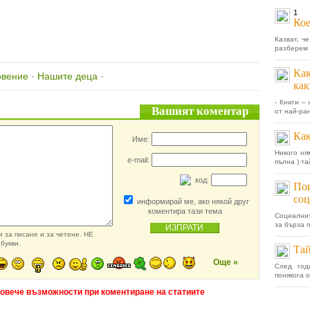
1
Кое
Казват, ч
разберем 
Как
овение
·
Нашите деца
·
как
- Книги –
Вашият коментар
от най-ран
Как
Име:
Никого ня
e-mail:
пълна ) та
код:
Пов
со
информирай ме, ако някой друг
коментира тази тема
Социални
за бърза п
 за писане и за четене. НЕ
букви.
Тай
Още »
След год
понякога 
повече възможности при коментиране на статиите