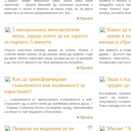
„Страхът прави непознати хора, които биха били
Мъжете и жените са
приятели.“ - Шърли Маклийн Да започнеш разговор с
виждайки света пр
непознат е лесно и приятно за някои хора, но за други
точки. Ключът към 
може би е истинско предизвикателство. Ако...
начина, по който мъж
Прочети
5 емоционално интелигентни
Какво да 
неща, заради които да ви харесат
време в пъ
за първите 5 минути
вкъщи и обра
Хората наистина нямаме време за губене. Нужно е
Ако живеете в голям
съвсем малко време, за да решим какво да правим, къде
драма - дългото пр
да идем. Когато харесаме нещо, искаме да му се доверим
обратно. Чувството,
и да пести от времето ни. Във времена на нетрайни...
независимо как пътув
Прочети
Как да трансформираме
Защо след 
съжалението във възможност за
трудно да
израстване?
Изследване, публикув
пикът на новите 
„... съжалението от пропуснатите възможности е най-
популярност в живота
страшният ад, в който може да пребивава живата душа...“
Това съвпада като пе
- Рафаел Сабатини Когато погледнем назад, припомняйки
си някои от най-трудните и болезнени...
Прочети
Правила на модерния (и не
Мисия: "А