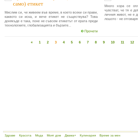
само) етикет
Много хора се опл
чувстват, че тя е д
Мислим си, че живеем във време, в което всеки си прави,
личния живот, не е 
каквото си иска, и вече етикет не съществува? Това
лошото - не отговаря
донякъде е така, поне не съвсем етикетът от ерата преди
технологиите, глобализацията и бързите...
Прочети
«
1
2
3
4
5
6
7
8
9
10
11
12
Здраве
Красота
Мода
Моят дом
Двама+
Кулинария
Време за мен