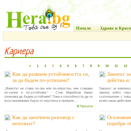
Начало
Здраве и Красо
Кариера
«
1
2
3
4
5
6
7
8
9
10
11
12
Как да развием устойчивостта си,
Законът за
за да бъдем по-успешни?
действа и 
„Животът не става по-лек или по-опростен, ние ставаме
Законът за компенс
по-силни и по-устойчиви.“ - Стив Мараболи Какво
закона, който гла
означава да бъдем устойчиви? Това е способността да се
съотношение с това,
възстановяваме бързо от неуспехи и провали....
всяко наше действие
Прочети
Как да започнем разговор с
Осъзнаван
непознат?
подобри о